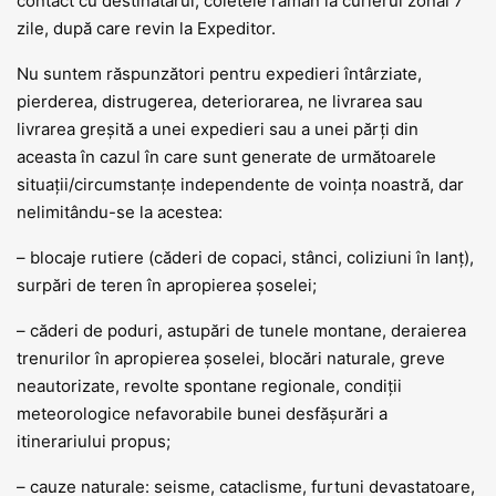
contact cu destinatarul, coletele rămân la curierul zonal 7
zile, după care revin la Expeditor.
Nu suntem răspunzători pentru expedieri întârziate,
pierderea, distrugerea, deteriorarea, ne livrarea sau
livrarea greșită a unei expedieri sau a unei părți din
aceasta în cazul în care sunt generate de următoarele
situații/circumstanțe independente de voința noastră, dar
nelimitându-se la acestea:
– blocaje rutiere (căderi de copaci, stânci, coliziuni în lanț),
surpări de teren în apropierea șoselei;
– căderi de poduri, astupări de tunele montane, deraierea
trenurilor în apropierea șoselei, blocări naturale, greve
neautorizate, revolte spontane regionale, condiții
meteorologice nefavorabile bunei desfășurări a
itinerariului propus;
– cauze naturale: seisme, cataclisme, furtuni devastatoare,