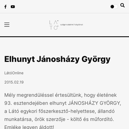
Elhunyt Jánosházy György
LátóOnline
2015.02.19
Mély megrendüléssel értesültünk, hogy életének
93. esztendejében elhunyt JÁNOSHÁZY GYÖRGY,
a Látó egykori főszerkesztő-helyettese, állandó
munkatársa, örök szerzője - költő és műfordító.
Emléke legyen áldott!