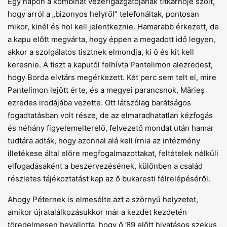
Egy napon a kombinát vezérigazgatójának titkárnője szólt,
hogy arról a „bizonyos helyről” telefonáltak, pontosan
mikor, kinél és hol kell jelentkeznie. Hamarabb érkezett, de
a kapu előtt megvárta, hogy éppen a megadott idő legyen,
akkor a szolgálatos tisztnek elmondja, ki ő és kit kell
keresnie. A tiszt a kaputól felhívta Pantelimon alezredest,
hogy Borda elvtárs megérkezett. Két perc sem telt el, mire
Pantelimon lejött érte, és a megyei parancsnok, Mărieș
ezredes irodájába vezette. Ott látszólag barátságos
fogadtatásban volt része, de az elmaradhatatlan kézfogás
és néhány figyelemelterelő, felvezető mondat után hamar
tudtára adták, hogy azonnal alá kell írnia az intézmény
illetékese által előre megfogalmazottakat, feltételek nélküli
elfogadásaként a beszervezésének, különben a család
részletes tájékoztatást kap az ő bukaresti félrelépéséről.
Ahogy Péternek is elmesélte azt a szörnyű helyzetet,
amikor újratalálkozásukkor már a kezdet kezdetén
töredelmesen bevallotta, hogy ő ’89 előtt hivatásos szekus