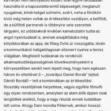
karrierjét nem befolyásoló kudarc után egyre okosabban
használta ki a kapcsolatteremtő képességét, megtanult
nyugalmat, kimértséget színlelni, ezért, noha a főnökön
kívül még heten voltak az értékesítési osztályon, a belföldi,
de a külföldi partnerek is többnyire vele szerettek
tárgyalni, ez utóbbiaknál kiválóan kamatoztatni tudta az
angol nyelvtudását is, aminek elsajátítására még
kölyökkorában az apja, de főleg Ovits úr noszogatta, lévén
a kommunikáció hallgatólagosan elismert nyelve a tenisz
világában. Megfelelő tudásának és rendkívüli
alkalmazkodóképességének következményeként a
környezetében senkit nem lepett meg, hogy nem egészen
három év elteltével ő – „tovarășul Daniel Borda” (ejtsd:
Dániél Bordá!) – lett a kombinátban az értékesítési
főosztály vezetőjének helyettese, vagyis egyféle főmufti
egy olyan rendszerben, amelyben az alant élők éppen csak
tengődtek anélkül, hogy a nagy részük ennek tudatában
lett volna. Ahogy Dani mondta Péternek, amikor hosszú