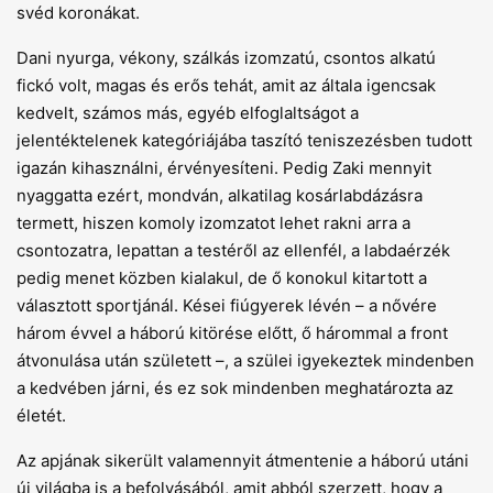
svéd koronákat.
Dani nyurga, vékony, szálkás izomzatú, csontos alkatú
fickó volt, magas és erős tehát, amit az általa igencsak
kedvelt, számos más, egyéb elfoglaltságot a
jelentéktelenek kategóriájába taszító teniszezésben tudott
igazán kihasználni, érvényesíteni. Pedig Zaki mennyit
nyaggatta ezért, mondván, alkatilag kosárlabdázásra
termett, hiszen komoly izomzatot lehet rakni arra a
csontozatra, lepattan a testéről az ellenfél, a labdaérzék
pedig menet közben kialakul, de ő konokul kitartott a
választott sportjánál. Kései fiúgyerek lévén – a nővére
három évvel a háború kitörése előtt, ő hárommal a front
átvonulása után született –, a szülei igyekeztek mindenben
a kedvében járni, és ez sok mindenben meghatározta az
életét.
Az apjának sikerült valamennyit átmentenie a háború utáni
új világba is a befolyásából, amit abból szerzett, hogy a