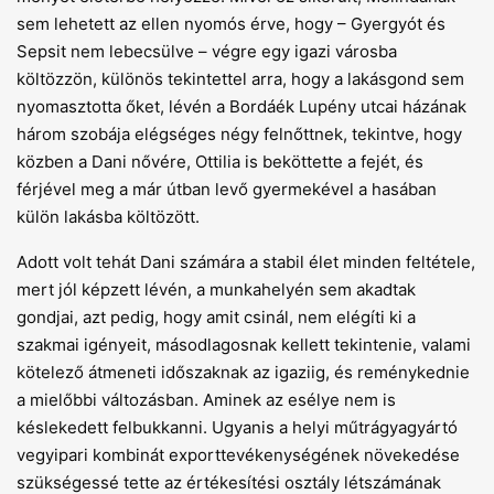
sem lehetett az ellen nyomós érve, hogy – Gyergyót és
Sepsit nem lebecsülve – végre egy igazi városba
költözzön, különös tekintettel arra, hogy a lakásgond sem
nyomasztotta őket, lévén a Bordáék Lupény utcai házának
három szobája elégséges négy felnőttnek, tekintve, hogy
közben a Dani nővére, Ottilia is beköttette a fejét, és
férjével meg a már útban levő gyermekével a hasában
külön lakásba költözött.
Adott volt tehát Dani számára a stabil élet minden feltétele,
mert jól képzett lévén, a munkahelyén sem akadtak
gondjai, azt pedig, hogy amit csinál, nem elégíti ki a
szakmai igényeit, másodlagosnak kellett tekintenie, valami
kötelező átmeneti időszaknak az igaziig, és reménykednie
a mielőbbi változásban. Aminek az esélye nem is
késlekedett felbukkanni. Ugyanis a helyi műtrágyagyártó
vegyipari kombinát exporttevékenységének növekedése
szükségessé tette az értékesítési osztály létszámának