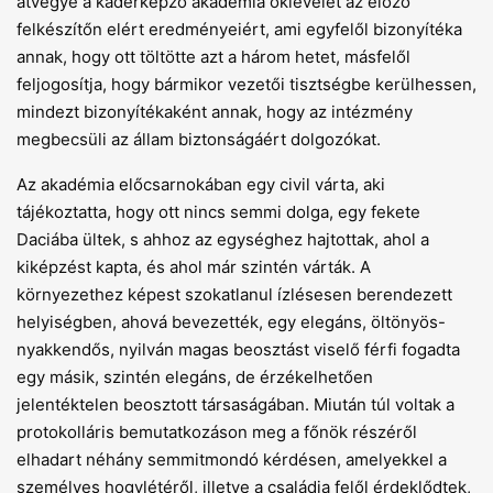
átvegye a káderképző akadémia oklevelét az előző
felkészítőn elért eredményeiért, ami egyfelől bizonyítéka
annak, hogy ott töltötte azt a három hetet, másfelől
feljogosítja, hogy bármikor vezetői tisztségbe kerülhessen,
mindezt bizonyítékaként annak, hogy az intézmény
megbecsüli az állam biztonságáért dolgozókat.
Az akadémia előcsarnokában egy civil várta, aki
tájékoztatta, hogy ott nincs semmi dolga, egy fekete
Daciába ültek, s ahhoz az egységhez hajtottak, ahol a
kiképzést kapta, és ahol már szintén várták. A
környezethez képest szokatlanul ízlésesen berendezett
helyiségben, ahová bevezették, egy elegáns, öltönyös-
nyakkendős, nyilván magas beosztást viselő férfi fogadta
egy másik, szintén elegáns, de érzékelhetően
jelentéktelen beosztott társaságában. Miután túl voltak a
protokolláris bemutatkozáson meg a főnök részéről
elhadart néhány semmitmondó kérdésen, amelyekkel a
személyes hogylétéről, illetve a családja felől érdeklődtek,