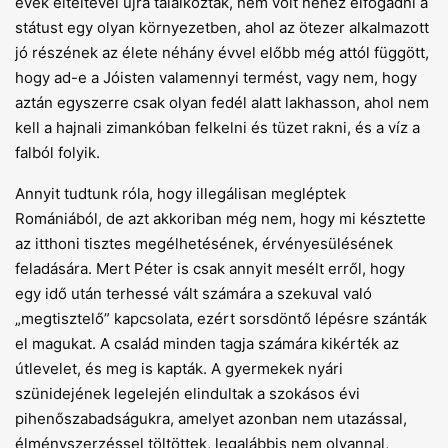
évek elteltével újra találkoztak, nem volt nehéz elfogadni a
státust egy olyan környezetben, ahol az ötezer alkalmazott
jó részének az élete néhány évvel előbb még attól függött,
hogy ad-e a Jóisten valamennyi termést, vagy nem, hogy
aztán egyszerre csak olyan fedél alatt lakhasson, ahol nem
kell a hajnali zimankóban felkelni és tüzet rakni, és a víz a
falból folyik.
Annyit tudtunk róla, hogy illegálisan megléptek
Romániából, de azt akkoriban még nem, hogy mi késztette
az itthoni tisztes megélhetésének, érvényesülésének
feladására. Mert Péter is csak annyit mesélt erről, hogy
egy idő után terhessé vált számára a szekuval való
„megtisztelő” kapcsolata, ezért sorsdöntő lépésre szánták
el magukat. A család minden tagja számára kikérték az
útlevelet, és meg is kapták. A gyermekek nyári
szünidejének legelején elindultak a szokásos évi
pihenőszabadságukra, amelyet azonban nem utazással,
élményszerzéssel töltöttek, legalábbis nem olyannal,