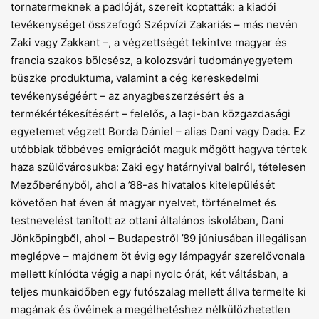
tornatermeknek a padlóját, szereit koptatták: a kiadói
tevékenységet összefogó Szépvízi Zakariás – más nevén
Zaki vagy Zakkant –, a végzettségét tekintve magyar és
francia szakos bölcsész, a kolozsvári tudományegyetem
büszke produktuma, valamint a cég kereskedelmi
tevékenységéért – az anyagbeszerzésért és a
termékértékesítésért – felelős, a Iași-ban közgazdasági
egyetemet végzett Borda Dániel – alias Dani vagy Dada. Ez
utóbbiak többéves emigrációt maguk mögött hagyva tértek
haza szülővárosukba: Zaki egy határnyival balról, tételesen
Mezőberényből, ahol a ’88-as hivatalos kitelepülését
követően hat éven át magyar nyelvet, történelmet és
testnevelést tanított az ottani általános iskolában, Dani
Jönköpingből, ahol – Budapestről ’89 júniusában illegálisan
meglépve – majdnem öt évig egy lámpagyár szerelővonala
mellett kínlódta végig a napi nyolc órát, két váltásban, a
teljes munkaidőben egy futószalag mellett állva termelte ki
magának és övéinek a megélhetéshez nélkülözhetetlen