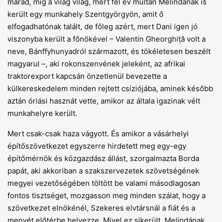
marad, míg a világ világ, mert fél év múltán Melindának is
került egy munkahely Szentgyörgyön, amit ő
elfogadhatónak talált, de főleg azért, mert Dani igen jó
viszonyba került a főnökével – Valentin Gheorghiță volt a
neve, Bánffyhunyadról származott, és tökéletesen beszélt
magyarul –, aki rokonszenvének jeleként, az afrikai
traktorexport kapcsán önzetlenül bevezette a
külkereskedelem minden rejtett csíziójába, aminek később
aztán óriási hasznát vette, amikor az általa igazinak vélt
munkahelyre került.
Mert csak-csak haza vágyott. És amikor a vásárhelyi
építőszövetkezet egyszerre hirdetett meg egy-egy
építőmérnök és közgazdász állást, szorgalmazta Borda
papát, aki akkoriban a szakszervezetek szövetségének
megyei vezetőségében töltött be valami másodlagosan
fontos tisztséget, mozgasson meg minden szálat, hogy a
szövetkezet elnökénél, Szekeres elvtársnál a fiát és a
menyét előtérbe helyezze. Mivel ez sikerült, Melindának