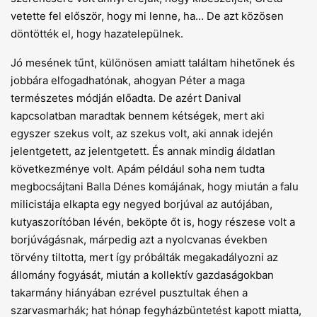
vetette fel először, hogy mi lenne, ha… De azt közösen
döntötték el, hogy hazatelepülnek.
Jó mesének tűnt, különösen amiatt találtam hihetőnek és
jobbára elfogadhatónak, ahogyan Péter a maga
természetes módján előadta. De azért Danival
kapcsolatban maradtak bennem kétségek, mert aki
egyszer szekus volt, az szekus volt, aki annak idején
jelentgetett, az jelentgetett. És annak mindig áldatlan
következménye volt. Apám például soha nem tudta
megbocsájtani Balla Dénes komájának, hogy miután a falu
milicistája elkapta egy negyed borjúval az autójában,
kutyaszorítóban lévén, beköpte őt is, hogy részese volt a
borjúvágásnak, márpedig azt a nyolcvanas években
törvény tiltotta, mert így próbálták megakadályozni az
állomány fogyását, miután a kollektív gazdaságokban
takarmány hiányában ezrével pusztultak éhen a
szarvasmarhák; hat hónap fegyházbüntetést kapott miatta,