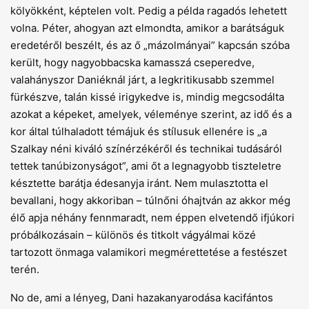
kölyökként, képtelen volt. Pedig a példa ragadós lehetett
volna. Péter, ahogyan azt elmondta, amikor a barátságuk
eredetéről beszélt, és az ő „mázolmányai” kapcsán szóba
került, hogy nagyobbacska kamasszá cseperedve,
valahányszor Daniéknál járt, a legkritikusabb szemmel
fürkészve, talán kissé irigykedve is, mindig megcsodálta
azokat a képeket, amelyek, véleménye szerint, az idő és a
kor által túlhaladott témájuk és stílusuk ellenére is „a
Szalkay néni kiváló színérzékéről és technikai tudásáról
tettek tanúbizonyságot”, ami őt a legnagyobb tiszteletre
késztette barátja édesanyja iránt. Nem mulasztotta el
bevallani, hogy akkoriban – túlnőni óhajtván az akkor még
élő apja néhány fennmaradt, nem éppen elvetendő ifjúkori
próbálkozásain – különös és titkolt vágyálmai közé
tartozott önmaga valamikori megmérettetése a festészet
terén.
No de, ami a lényeg, Dani hazakanyarodása kacifántos