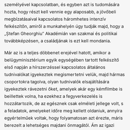
személyével kapcsolatban, és egyben azt is tudomására
hozta, hogy részt kell vennie egy alaposabb, a jövőbeli
megbízatásaival kapcsolatos háromhetes intenzív
felkészítőn, amiről a munkahelyén úgy tudják majd, hogy a
„Ștefan Gheorghiu” Akadémián van szakmai és politikai
továbbképzésen, a családjának is ezt kell mondania.
Már az is a teljes döbbenet erejével hatott, amikor a
belügyminisztérium egyik egységében tartott felkészítő
első napján a hírszerzéssel kapcsolatos általános
tudnivalókat igyekeztek megismertetni velük, majd hármas
csoportokra tagolva, olyan tudnivalók elsajátítására
igyekeztek rávezetni őket, amelyek akár egy kémfilmbe is
beillettek volna, ha ezekhez a fegyverkezelés is
hozzátartozik, de az egésznek csak elméleti jellege volt, s
a feladatok, amelyeket időre meg kellett oldaniuk, annyira
egyértelműek voltak, hogy folyamatosan azt érezte, máris
berezelt a lehetséges majdani önmagától. Ám az igazi