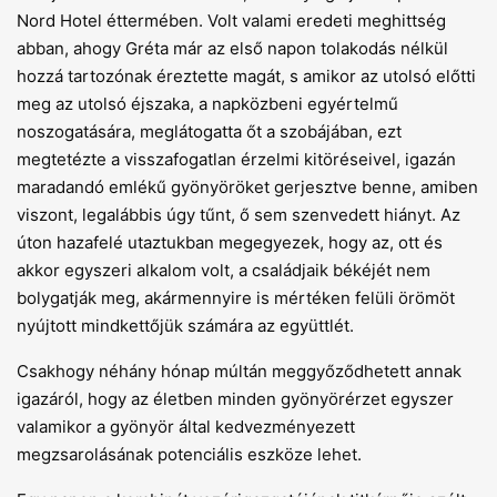
Nord Hotel éttermében. Volt valami eredeti meghittség
abban, ahogy Gréta már az első napon tolakodás nélkül
hozzá tartozónak éreztette magát, s amikor az utolsó előtti
meg az utolsó éjszaka, a napközbeni egyértelmű
noszogatására, meglátogatta őt a szobájában, ezt
megtetézte a visszafogatlan érzelmi kitöréseivel, igazán
maradandó emlékű gyönyöröket gerjesztve benne, amiben
viszont, legalábbis úgy tűnt, ő sem szenvedett hiányt. Az
úton hazafelé utaztukban megegyezek, hogy az, ott és
akkor egyszeri alkalom volt, a családjaik békéjét nem
bolygatják meg, akármennyire is mértéken felüli örömöt
nyújtott mindkettőjük számára az együttlét.
Csakhogy néhány hónap múltán meggyőződhetett annak
igazáról, hogy az életben minden gyönyörérzet egyszer
valamikor a gyönyör által kedvezményezett
megzsarolásának potenciális eszköze lehet.