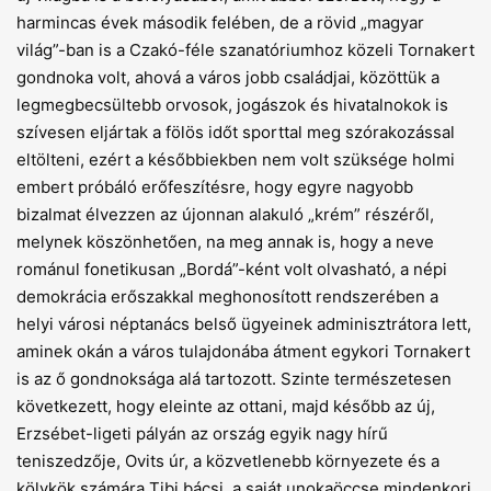
harmincas évek második felében, de a rövid „magyar
világ”-ban is a Czakó-féle szanatóriumhoz közeli Tornakert
gondnoka volt, ahová a város jobb családjai, közöttük a
legmegbecsültebb orvosok, jogászok és hivatalnokok is
szívesen eljártak a fölös időt sporttal meg szórakozással
eltölteni, ezért a későbbiekben nem volt szüksége holmi
embert próbáló erőfeszítésre, hogy egyre nagyobb
bizalmat élvezzen az újonnan alakuló „krém” részéről,
melynek köszönhetően, na meg annak is, hogy a neve
románul fonetikusan „Bordá”-ként volt olvasható, a népi
demokrácia erőszakkal meghonosított rendszerében a
helyi városi néptanács belső ügyeinek adminisztrátora lett,
aminek okán a város tulajdonába átment egykori Tornakert
is az ő gondnoksága alá tartozott. Szinte természetesen
következett, hogy eleinte az ottani, majd később az új,
Erzsébet-ligeti pályán az ország egyik nagy hírű
teniszedzője, Ovits úr, a közvetlenebb környezete és a
kölykök számára Tibi bácsi, a saját unokaöccse mindenkori