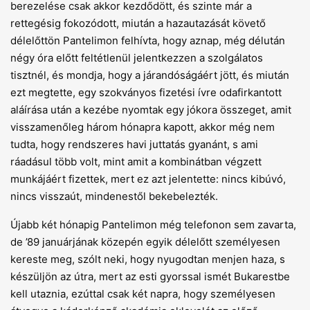
berezelése csak akkor kezdődött, és szinte már a
rettegésig fokozódott, miután a hazautazását követő
délelőttön Pantelimon felhívta, hogy aznap, még délután
négy óra előtt feltétlenül jelentkezzen a szolgálatos
tisztnél, és mondja, hogy a járandóságáért jött, és miután
ezt megtette, egy szokványos fizetési ívre odafirkantott
aláírása után a kezébe nyomtak egy jókora összeget, amit
visszamenőleg három hónapra kapott, akkor még nem
tudta, hogy rendszeres havi juttatás gyanánt, s ami
ráadásul több volt, mint amit a kombinátban végzett
munkájáért fizettek, mert ez azt jelentette: nincs kibúvó,
nincs visszaút, mindenestől bekebelezték.
Újabb két hónapig Pantelimon még telefonon sem zavarta,
de ’89 januárjának közepén egyik délelőtt személyesen
kereste meg, szólt neki, hogy nyugodtan menjen haza, s
készüljön az útra, mert az esti gyorssal ismét Bukarestbe
kell utaznia, ezúttal csak két napra, hogy személyesen