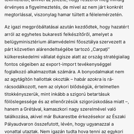
érvényes a figyelmeztetés, de mivel az nem járt konkrét
megtorlással, viszonylag hamar túltett a félelemérzetén.
Az igazi megpróbáltatásai azután kezdődtek, hogy hazatért
arról az egyhetes bukaresti felkészítőről, amelyet a
belügyminisztérium államvédelmi főosztálya szervezett a
párt közvetlen alárendeltségébe tartozó „Carpați”
külkereskedelmi vállalat égisze alatt az ország stratégiailag
fontos cégeiben az export-import tevékenységgel
foglalkozó alkalmazottak számára. A bonyodalmakat nem
az agytágítón hallottak okozták – habár azokra is rá-
rácsodálkozott, nem az olykori blődségük, értelmetlen
titokkényszerük, mint inkább a szigorú betartásuk
fölöslegessége és az ellenőrzésük szigorúskodása miatt –,
hanem a Grétával, kamaszkori nagy szerelmével való
találkozása, akivel már Bukarestbe érkezésekor az Északi
Pályaudvaron összefutott, lévén, hogy ugyanazzal a
vonattal utaztak. Nem igazán tudta hova tenni az egykori