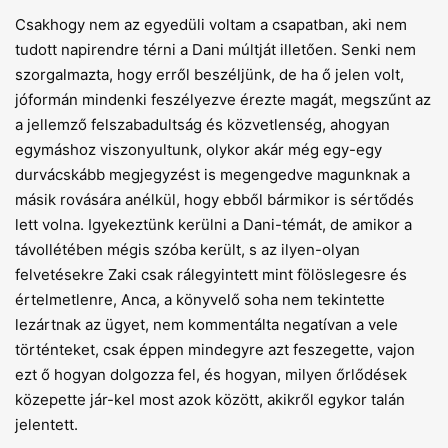
Csakhogy nem az egyedüli voltam a csapatban, aki nem
tudott napirendre térni a Dani múltját illetően. Senki nem
szorgalmazta, hogy erről beszéljünk, de ha ő jelen volt,
jóformán mindenki feszélyezve érezte magát, megszűnt az
a jellemző felszabadultság és közvetlenség, ahogyan
egymáshoz viszonyultunk, olykor akár még egy-egy
durvácskább megjegyzést is megengedve magunknak a
másik rovására anélkül, hogy ebből bármikor is sértődés
lett volna. Igyekeztünk kerülni a Dani-témát, de amikor a
távollétében mégis szóba került, s az ilyen-olyan
felvetésekre Zaki csak rálegyintett mint fölöslegesre és
értelmetlenre, Anca, a könyvelő soha nem tekintette
lezártnak az ügyet, nem kommentálta negatívan a vele
történteket, csak éppen mindegyre azt feszegette, vajon
ezt ő hogyan dolgozza fel, és hogyan, milyen őrlődések
közepette jár-kel most azok között, akikről egykor talán
jelentett.