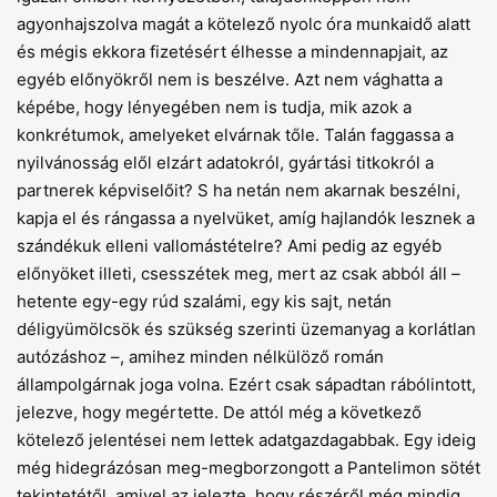
agyonhajszolva magát a kötelező nyolc óra munkaidő alatt
és mégis ekkora fizetésért élhesse a mindennapjait, az
egyéb előnyökről nem is beszélve. Azt nem vághatta a
képébe, hogy lényegében nem is tudja, mik azok a
konkrétumok, amelyeket elvárnak tőle. Talán faggassa a
nyilvánosság elől elzárt adatokról, gyártási titkokról a
partnerek képviselőit? S ha netán nem akarnak beszélni,
kapja el és rángassa a nyelvüket, amíg hajlandók lesznek a
szándékuk elleni vallomástételre? Ami pedig az egyéb
előnyöket illeti, csesszétek meg, mert az csak abból áll –
hetente egy-egy rúd szalámi, egy kis sajt, netán
déligyümölcsök és szükség szerinti üzemanyag a korlátlan
autózáshoz –, amihez minden nélkülöző román
állampolgárnak joga volna. Ezért csak sápadtan rábólintott,
jelezve, hogy megértette. De attól még a következő
kötelező jelentései nem lettek adatgazdagabbak. Egy ideig
még hidegrázósan meg-megborzongott a Pantelimon sötét
tekintetétől, amivel az jelezte, hogy részéről még mindig