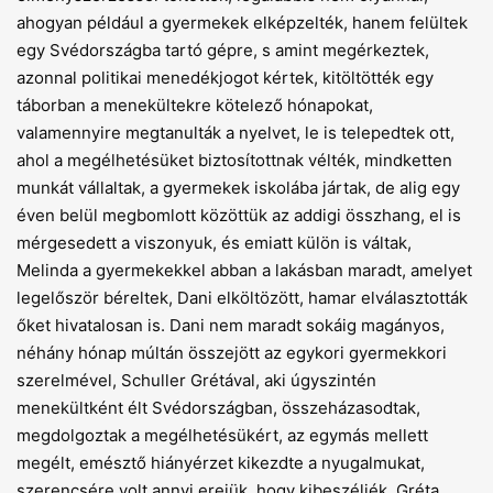
ahogyan például a gyermekek elképzelték, hanem felültek
egy Svédországba tartó gépre, s amint megérkeztek,
azonnal politikai menedékjogot kértek, kitöltötték egy
táborban a menekültekre kötelező hónapokat,
valamennyire megtanulták a nyelvet, le is telepedtek ott,
ahol a megélhetésüket biztosítottnak vélték, mindketten
munkát vállaltak, a gyermekek iskolába jártak, de alig egy
éven belül megbomlott közöttük az addigi összhang, el is
mérgesedett a viszonyuk, és emiatt külön is váltak,
Melinda a gyermekekkel abban a lakásban maradt, amelyet
legelőször béreltek, Dani elköltözött, hamar elválasztották
őket hivatalosan is. Dani nem maradt sokáig magányos,
néhány hónap múltán összejött az egykori gyermekkori
szerelmével, Schuller Grétával, aki úgyszintén
menekültként élt Svédországban, összeházasodtak,
megdolgoztak a megélhetésükért, az egymás mellett
megélt, emésztő hiányérzet kikezdte a nyugalmukat,
szerencsére volt annyi erejük, hogy kibeszéljék, Gréta