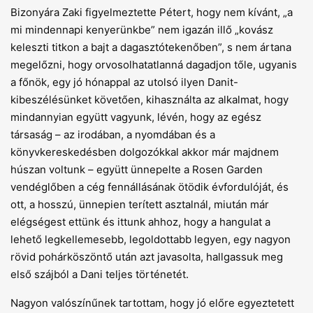
Bizonyára Zaki figyelmeztette Pétert, hogy nem kívánt, „a
mi mindennapi kenyerünkbe” nem igazán illő „kovász
keleszti titkon a bajt a dagasztótekenőben”, s nem ártana
megelőzni, hogy orvosolhatatlanná dagadjon tőle, ugyanis
a főnök, egy jó hónappal az utolsó ilyen Danit-
kibeszélésünket követően, kihasználta az alkalmat, hogy
mindannyian együtt vagyunk, lévén, hogy az egész
társaság – az irodában, a nyomdában és a
könyvkereskedésben dolgozókkal akkor már majdnem
húszan voltunk – együtt ünnepelte a Rosen Garden
vendéglőben a cég fennállásának ötödik évfordulóját, és
ott, a hosszú, ünnepien terített asztalnál, miután már
elégségest ettünk és ittunk ahhoz, hogy a hangulat a
lehető legkellemesebb, legoldottabb legyen, egy nagyon
rövid pohárköszöntő után azt javasolta, hallgassuk meg
első szájból a Dani teljes történetét.
Nagyon valószínűnek tartottam, hogy jó előre egyeztetett