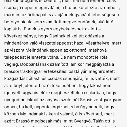
bicskamutogatás is belefért, mert hát nem lehetett csak
csupa jó népet meginvitálni, a titulus kötelezte az embert,
mármint az örömapát, s az ajándék gyanánt lehetségesen
befolyó picula sem számított megvetendőnek, akárkitől
kapják is. Ennek a gyors egybekelésnek az lett a
következménye, hogy Daninak el kellett odáznia a
mindenáron való visszatelepedést haza, Vásárhelyre, mert
az viszont Melindának éppen az otthonról máshová
telepedést jelentette volna. De nem mondott le róla
végleg. Dobbantásnak számított, amikor megpályázta a
brassói traktorgyár értékesítési osztályán meghirdetett
közgazdász állást, és csodák csodájára, fel is vették, mert
az előnyt jelentett az értékelésében, hogy lakást nem
igényelt, ugyanis előre megbeszélték a családban, hogy
nyugodtan lakhat az anyósa szüleinél Sepsiszentgyörgyön,
onnan, ha kell, naponta ingázhat, s ha úgy adódik, hogy
közben Melindának is kerül valami, ő is követheti, mert
azért Brassó mégiscsak más, mint Gyergyó. Talán ott is