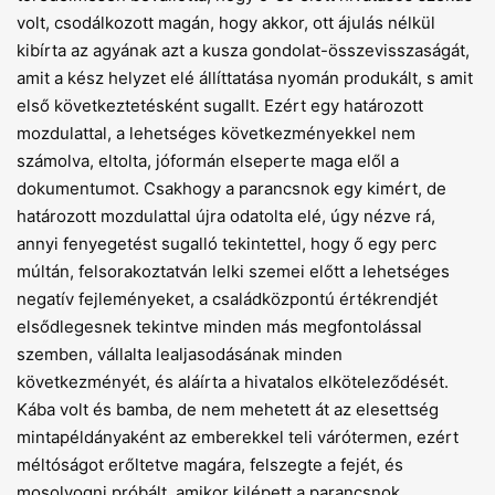
volt, csodálkozott magán, hogy akkor, ott ájulás nélkül
kibírta az agyának azt a kusza gondolat-összevisszaságát,
amit a kész helyzet elé állíttatása nyomán produkált, s amit
első következtetésként sugallt. Ezért egy határozott
mozdulattal, a lehetséges következményekkel nem
számolva, eltolta, jóformán elseperte maga elől a
dokumentumot. Csakhogy a parancsnok egy kimért, de
határozott mozdulattal újra odatolta elé, úgy nézve rá,
annyi fenyegetést sugalló tekintettel, hogy ő egy perc
múltán, felsorakoztatván lelki szemei előtt a lehetséges
negatív fejleményeket, a családközpontú értékrendjét
elsődlegesnek tekintve minden más megfontolással
szemben, vállalta lealjasodásának minden
következményét, és aláírta a hivatalos elköteleződését.
Kába volt és bamba, de nem mehetett át az elesettség
mintapéldányaként az emberekkel teli várótermen, ezért
méltóságot erőltetve magára, felszegte a fejét, és
mosolyogni próbált, amikor kilépett a parancsnok