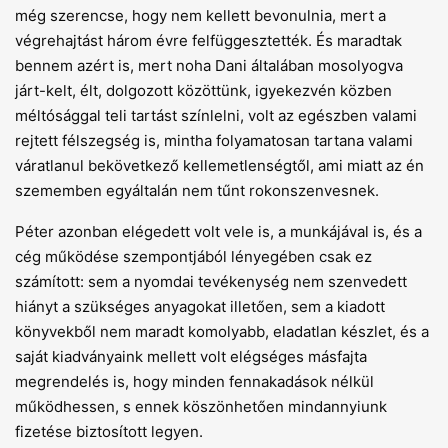
még szerencse, hogy nem kellett bevonulnia, mert a
végrehajtást három évre felfüggesztették. És maradtak
bennem azért is, mert noha Dani általában mosolyogva
járt-kelt, élt, dolgozott közöttünk, igyekezvén közben
méltósággal teli tartást színlelni, volt az egészben valami
rejtett félszegség is, mintha folyamatosan tartana valami
váratlanul bekövetkező kellemetlenségtől, ami miatt az én
szememben egyáltalán nem tűnt rokonszenvesnek.
Péter azonban elégedett volt vele is, a munkájával is, és a
cég működése szempontjából lényegében csak ez
számított: sem a nyomdai tevékenység nem szenvedett
hiányt a szükséges anyagokat illetően, sem a kiadott
könyvekből nem maradt komolyabb, eladatlan készlet, és a
saját kiadványaink mellett volt elégséges másfajta
megrendelés is, hogy minden fennakadások nélkül
működhessen, s ennek köszönhetően mindannyiunk
fizetése biztosított legyen.