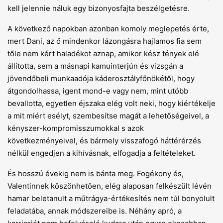
kell jelennie náluk egy bizonyosfajta beszélgetésre.
A következő napokban azonban komoly meglepetés érte,
mert Dani, az ő mindenkor lázongásra hajlamos fia sem
tőle nem kért haladékot aznap, amikor kész tények elé
állította, sem a másnapi kamuinterjún és vizsgán a
jövendőbeli munkaadója káderosztályfőnökétől, hogy
átgondolhassa, igent mond-e vagy nem, mint utóbb
bevallotta, egyetlen éjszaka elég volt neki, hogy kiértékelje
a mit miért esélyt, szembesítse magát a lehetőségeivel, a
kényszer-kompromisszumokkal s azok
következményeivel, és bármely visszafogó háttérérzés
nélkül engedjen a kihívásnak, elfogadja a feltételeket.
És hosszú évekig nem is bánta meg. Fogékony és,
Valentinnek köszönhetően, elég alaposan felkészült lévén
hamar beletanult a műtrágya-értékesítés nem túl bonyolult
feladatába, annak módszereibe is. Néhány apró, a