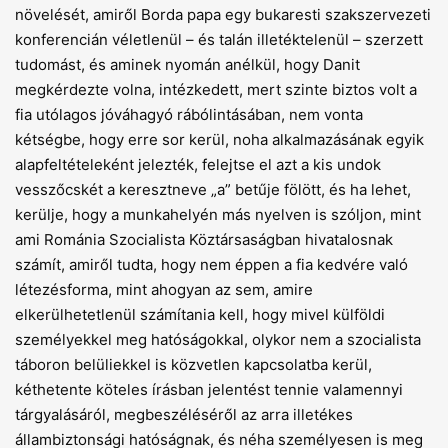
növelését, amiről Borda papa egy bukaresti szakszervezeti
konferencián véletlenül – és talán illetéktelenül – szerzett
tudomást, és aminek nyomán anélkül, hogy Danit
megkérdezte volna, intézkedett, mert szinte biztos volt a
fia utólagos jóváhagyó rábólintásában, nem vonta
kétségbe, hogy erre sor kerül, noha alkalmazásának egyik
alapfeltételeként jelezték, felejtse el azt a kis undok
vesszőcskét a keresztneve „a” betűje fölött, és ha lehet,
kerülje, hogy a munkahelyén más nyelven is szóljon, mint
ami Románia Szocialista Köztársaságban hivatalosnak
számít, amiről tudta, hogy nem éppen a fia kedvére való
létezésforma, mint ahogyan az sem, amire
elkerülhetetlenül számítania kell, hogy mivel külföldi
személyekkel meg hatóságokkal, olykor nem a szocialista
táboron belüliekkel is közvetlen kapcsolatba kerül,
kéthetente köteles írásban jelentést tennie valamennyi
tárgyalásáról, megbeszéléséről az arra illetékes
állambiztonsági hatóságnak, és néha személyesen is meg