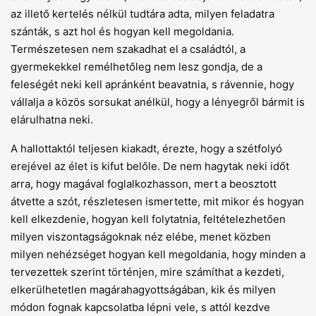
az illető kertelés nélkül tudtára adta, milyen feladatra
szánták, s azt hol és hogyan kell megoldania.
Természetesen nem szakadhat el a családtól, a
gyermekekkel remélhetőleg nem lesz gondja, de a
feleségét neki kell apránként beavatnia, s rávennie, hogy
vállalja a közös sorsukat anélkül, hogy a lényegről bármit is
elárulhatna neki.
A hallottaktól teljesen kiakadt, érezte, hogy a szétfolyó
erejével az élet is kifut belőle. De nem hagytak neki időt
arra, hogy magával foglalkozhasson, mert a beosztott
átvette a szót, részletesen ismertette, mit mikor és hogyan
kell elkezdenie, hogyan kell folytatnia, feltételezhetően
milyen viszontagságoknak néz elébe, menet közben
milyen nehézséget hogyan kell megoldania, hogy minden a
tervezettek szerint történjen, mire számíthat a kezdeti,
elkerülhetetlen magárahagyottságában, kik és milyen
módon fognak kapcsolatba lépni vele, s attól kezdve