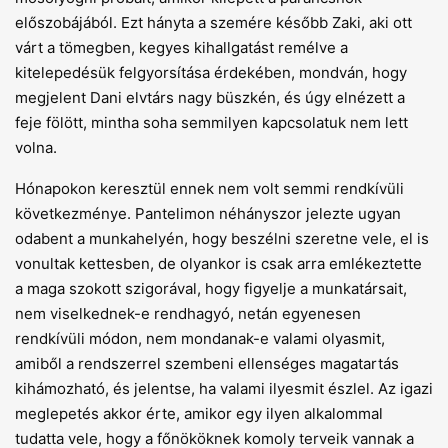
előszobájából. Ezt hányta a szemére később Zaki, aki ott
várt a tömegben, kegyes kihallgatást remélve a
kitelepedésük felgyorsítása érdekében, mondván, hogy
megjelent Dani elvtárs nagy büszkén, és úgy elnézett a
feje fölött, mintha soha semmilyen kapcsolatuk nem lett
volna.
Hónapokon keresztül ennek nem volt semmi rendkívüli
következménye. Pantelimon néhányszor jelezte ugyan
odabent a munkahelyén, hogy beszélni szeretne vele, el is
vonultak kettesben, de olyankor is csak arra emlékeztette
a maga szokott szigorával, hogy figyelje a munkatársait,
nem viselkednek-e rendhagyó, netán egyenesen
rendkívüli módon, nem mondanak-e valami olyasmit,
amiből a rendszerrel szembeni ellenséges magatartás
kihámozható, és jelentse, ha valami ilyesmit észlel. Az igazi
meglepetés akkor érte, amikor egy ilyen alkalommal
tudatta vele, hogy a főnököknek komoly terveik vannak a