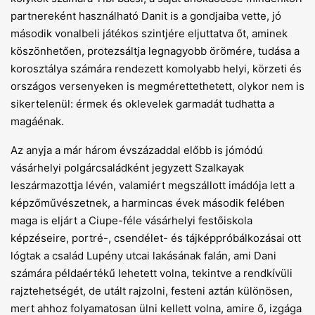
partnereként használható Danit is a gondjaiba vette, jó
második vonalbeli játékos szintjére eljuttatva őt, aminek
köszönhetően, protezsáltja legnagyobb örömére, tudása a
korosztálya számára rendezett komolyabb helyi, körzeti és
országos versenyeken is megmérettethetett, olykor nem is
sikertelenül: érmek és oklevelek garmadát tudhatta a
magáénak.
Az anyja a már három évszázaddal előbb is jómódú
vásárhelyi polgárcsaládként jegyzett Szalkayak
leszármazottja lévén, valamiért megszállott imádója lett a
képzőművészetnek, a harmincas évek második felében
maga is eljárt a Ciupe-féle vásárhelyi festőiskola
képzéseire, portré-, csendélet- és tájképpróbálkozásai ott
lógtak a család Lupény utcai lakásának falán, ami Dani
számára példaértékű lehetett volna, tekintve a rendkívüli
rajztehetségét, de utált rajzolni, festeni aztán különösen,
mert ahhoz folyamatosan ülni kellett volna, amire ő, izgága