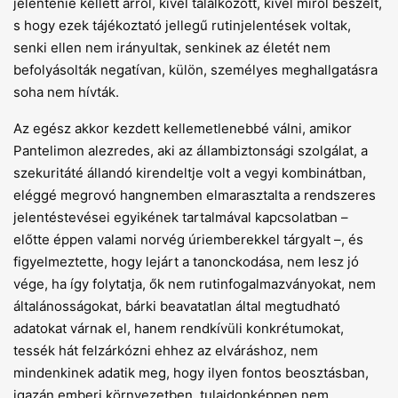
jelentenie kellett arról, kivel találkozott, kivel miről beszélt,
s hogy ezek tájékoztató jellegű rutinjelentések voltak,
senki ellen nem irányultak, senkinek az életét nem
befolyásolták negatívan, külön, személyes meghallgatásra
soha nem hívták.
Az egész akkor kezdett kellemetlenebbé válni, amikor
Pantelimon alezredes, aki az állambiztonsági szolgálat, a
szekuritáté állandó kirendeltje volt a vegyi kombinátban,
eléggé megrovó hangnemben elmarasztalta a rendszeres
jelentéstevései egyikének tartalmával kapcsolatban –
előtte éppen valami norvég úriemberekkel tárgyalt –, és
figyelmeztette, hogy lejárt a tanonckodása, nem lesz jó
vége, ha így folytatja, ők nem rutinfogalmazványokat, nem
általánosságokat, bárki beavatatlan által megtudható
adatokat várnak el, hanem rendkívüli konkrétumokat,
tessék hát felzárkózni ehhez az elváráshoz, nem
mindenkinek adatik meg, hogy ilyen fontos beosztásban,
igazán emberi környezetben, tulajdonképpen nem