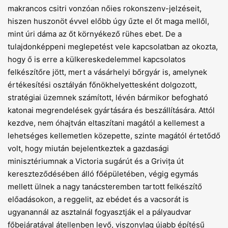
makrancos csitri vonzóan nőies rokonszenv-jelzéseit,
hiszen huszonöt évvel előbb úgy űzte el őt maga mellől,
mint úri dáma az őt környékező rühes ebet. De a
tulajdonképpeni meglepetést vele kapcsolatban az okozta,
hogy ő is erre a külkereskedelemmel kapcsolatos
felkészítőre jött, mert a vásárhelyi bőrgyár is, amelynek
értékesítési osztályán főnökhelyettesként dolgozott,
stratégiai üzemnek számított, lévén bármikor befogható
katonai megrendelések gyártására és beszállítására. Attól
kezdve, nem óhajtván eltaszítani magától a kellemest a
lehetséges kellemetlen közepette, szinte magától értetődő
volt, hogy miután bejelentkeztek a gazdasági
minisztériumnak a Victoria sugárút és a Grivița út
kereszteződésében álló főépületében, végig egymás
mellett ülnek a nagy tanácsteremben tartott felkészítő
előadásokon, a reggelit, az ebédet és a vacsorát is
ugyanannál az asztalnál fogyasztják el a pályaudvar
főbejáratával átellenben levő, viszonylag újabb építésű