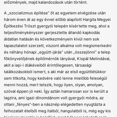
előzmények, majd kalandozások után történt.
A „szocializmus építése” őt az egyetem elvégzése után
három éven át az egy évvel előbb alapított Hargita Megyei
Építkezési Tröszt gyergyói telepén kísértette meg, ahol a
teljesítménykényszer gerjesztette állandó kapkodás
áldatlan hatásán és következményein kívül nem sok
tapasztalatot szerzett, viszont alkalma volt megismerkedni
és néhány hónapi „együtt-járás” után „összejönni” a telep
főkönyvelőjének építőmérnök lányával, Kispál Melindával,
akit a iași-i diákéveiből érintőlegesen, társasági
találkozásokból ismert, s aki már az első együttlétükkor
sem titkolta, hogy kedvére való lenne mielőbb feleségül
menni hozzá, mert tetszik, hogy ilyen, olyan, amolyan,
szóval éppen jó neki. Így aztán hamarosan sor is került a
lagzira, ami igazi dínomdánom volt gyergyói módra, az
ottani „fényes”-ben a násznép elégedetten nyugtázta a
felhozatalt ételből meg italból, hangulatból is, még egy kis