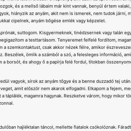
ozgok, és a mellső lábaim már kint vannak, benyúl értem valaki,
ok, hiányzik az anyám, akit nem is ismerek, nem tudok járni, 
ukkal cipelnek, anyám bőgése emlék vagy képzelet.
Aprónak, suttogom. Kisgyermeknek, tinédzsernek vagy talán eg
egigazítom a testtartásom. Tenyeremet felfelé fordítom, magam
om a szemkontaktust, csak akkor nézek félre, amikor észreves
ez. Beszélek, ömlik a számból a szó, a felesleges információ, am
 a borsót, és ahogy ő a papírja felé fordul, titokban összenyo
edül vagyok, sírok az anyám tőgye és a benne duzzadó tej után
üveget, amit először nem akarok elfogadni. Elkapom a fejem, m
t a táplálék, magamra hagynak. Reszketve várom, hogy mikor tö
zonnal.
óban hajléktalan táncol, mellette fiatalok csókolóznak. Fárad