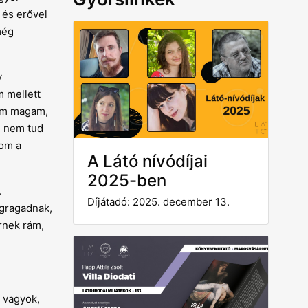
 és erővel
még
y
 mellett
zem magam,
i nem tud
mom a
A Látó nívódíjai
2025-ben
.
Díjátadó: 2025. december 13.
egragadnak,
rnek rám,
t vagyok,