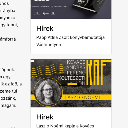
Dühös
 irányba
yanyám a
gy tenni,
Hírek
Papp Attila Zsolt könyvbemutatója
kámforrá
Vásárhelyen
lbőgnek.
a egy
k az idő, a
szeme túl
hozzánk,
m magam.
Hírek
László Noémi kapja a Kovács