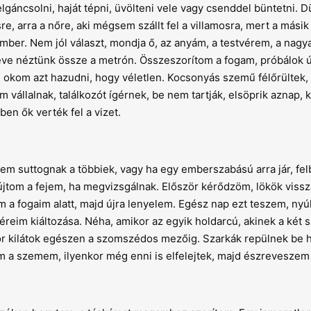
elgáncsolni, haját tépni, üvölteni vele vagy csenddel büntetni. 
re, arra a nőre, aki mégsem szállt fel a villamosra, mert a másik
ember. Nem jól választ, mondja ő, az anyám, a testvérem, a nag
 éve néztünk össze a metrón. Összeszorítom a fogam, próbálok ú
okom azt hazudni, hogy véletlen. Kocsonyás szemű félőrültek,
vállalnak, találkozót ígérnek, be nem tartják, elsöprik aznap, 
ben ők verték fel a vizet.
m suttognak a többiek, vagy ha egy emberszabású arra jár, fe
om a fejem, ha megvizsgálnak. Először kérődzöm, lökök vissz
 fogaim alatt, majd újra lenyelem. Egész nap ezt teszem, nyúli
éreim kiáltozása. Néha, amikor az egyik holdarcú, akinek a két 
akkor kilátok egészen a szomszédos mezőig. Szarkák repülnek be 
a szemem, ilyenkor még enni is elfelejtek, majd észrevesze