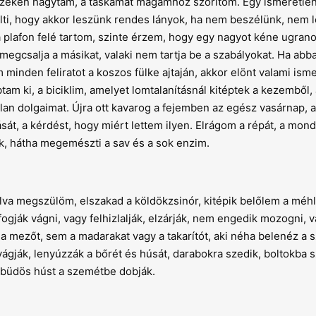
zéken hagytam, a táskámat magamhoz szorítom. Egy ismeretlen
ölti, hogy akkor leszünk rendes lányok, ha nem beszélünk, nem 
plafon felé tartom, szinte érzem, hogy egy nagyot kéne ugran
 megcsalja a másikat, valaki nem tartja be a szabályokat. Ha ab
inden feliratot a koszos fülke ajtaján, akkor elönt valami isme
am ki, a biciklim, amelyet lomtalanításnál kitéptek a kezemből,
lan dolgaimat. Újra ott kavarog a fejemben az egész vasárnap, a
sát, a kérdést, hogy miért lettem ilyen. Elrágom a répát, a mond
, hátha megemészti a sav és a sok enzim.
va megszülöm, elszakad a köldökzsinór, kitépik belőlem a méh
fogják vágni, vagy felhizlalják, elzárják, nem engedik mozogni, 
 a mezőt, sem a madarakat vagy a takarítót, aki néha belenéz 
ágják, lenyúzzák a bőrét és húsát, darabokra szedik, boltokba sz
 a büdös húst a szemétbe dobják.