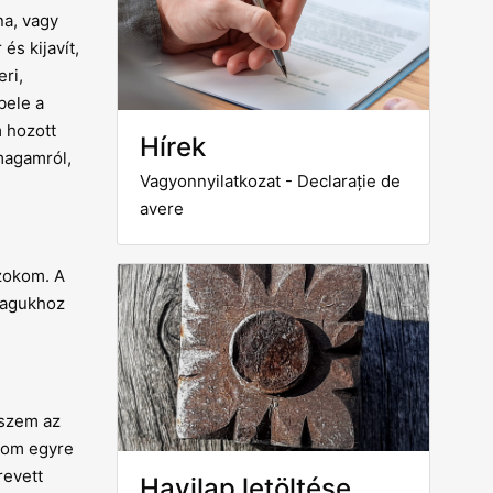
na, vagy
és kijavít,
ri,
bele a
m hozott
Hírek
magamról,
Vagyonnyilatkozat - Declarație de
avere
zokom. A
magukhoz
kszem az
úzom egyre
revett
Havilap letöltése