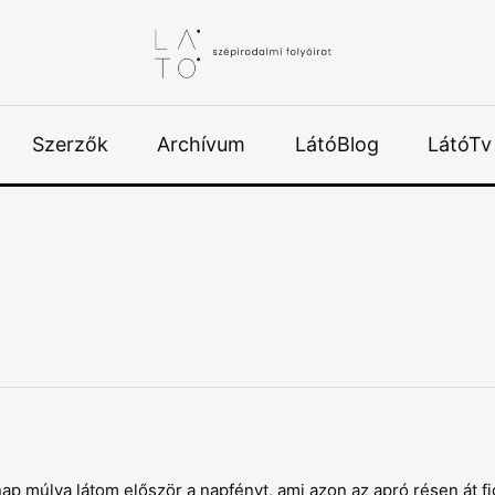
Szerzők
Archívum
LátóBlog
LátóTv
 múlva látom először a napfényt, ami azon az apró résen át fi