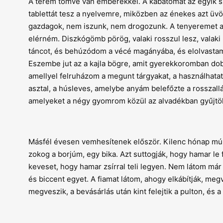
A terem tömve van emberekkel. A kabátomat az egyik s
tablettát tesz a nyelvemre, miközben az énekes azt üv
gazdagok, nem iszunk, nem drogozunk. A tenyeremet a 
elérném. Diszkógömb pörög, valaki rosszul lesz, valaki
táncot, és behúzódom a vécé magányába, és elolvastam m
Eszembe jut az a kajla bögre, amit gyerekkoromban dobt
amellyel felruházom a megunt tárgyakat, a használhatat
asztal, a húsleves, amelybe anyám belefőzte a rosszallá
amelyeket a négy gyomrom közül az alvadékban gyűjtök
Másfél évesen vemhesítenek először. Kilenc hónap múl
zokog a borjúm, egy bika. Azt suttogják, hogy hamar le 
keveset, hogy hamar zsírral teli legyen. Nem látom már
és biccent egyet. A fiamat látom, ahogy elkábítják, megv
megveszik, a bevásárlás után kint felejtik a pulton, és