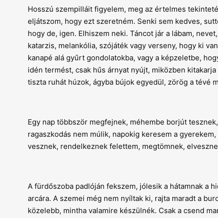
Hosszú szempilláit figyelem, meg az értelmes tekintet
eljátszom, hogy ezt szeretném. Senki sem kedves, sutto
hogy de, igen. Elhiszem neki. Táncot jár a lábam, nevet
katarzis, melankólia, szójáték vagy verseny, hogy ki van
kanapé alá gyűrt gondolatokba, vagy a képzeletbe, hogy
idén termést, csak hűs árnyat nyújt, miközben kitakarj
tiszta ruhát húzok, ágyba bújok egyedül, zörög a tév
Egy nap többször megfejnek, méhembe borjút tesznek, 
ragaszkodás nem múlik, napokig keresem a gyerekem, t
vesznek, rendelkeznek felettem, megtömnek, elvesznek,
A fürdőszoba padlóján fekszem, jólesik a hátamnak a h
arcára. A szemei még nem nyíltak ki, rajta maradt a 
közelebb, mintha valamire készülnék. Csak a csend mar