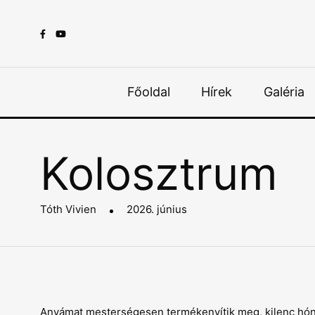
Főoldal
Hírek
Galéria
Kolosztrum
Tóth Vivien
2026. június
Anyámat mesterségesen termékenyítik meg, kilenc hónap