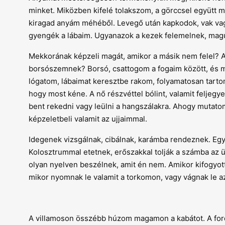
minket. Miközben kifelé tolakszom, a görccsel együtt m
kiragad anyám méhéből. Levegő után kapkodok, vak vagy
gyengék a lábaim. Ugyanazok a kezek felemelnek, mag
Mekkorának képzeli magát, amikor a másik nem felel? 
borsószemnek? Borsó, csattogom a fogaim között, és m
lógatom, lábaimat keresztbe rakom, folyamatosan tart
hogy most kéne. A nő részvéttel bólint, valamit feljegy
bent rekedni vagy leülni a hangszálakra. Ahogy mutatom
képzeletbeli valamit az ujjaimmal.
Idegenek vizsgálnak, cibálnak, karámba rendeznek. Egy
Kolosztrummal etetnek, erőszakkal tolják a számba az 
olyan nyelven beszélnek, amit én nem. Amikor kifogyot
mikor nyomnak le valamit a torkomon, vagy vágnak le a
A villamoson összébb húzom magamon a kabátot. A fordul