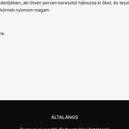
delőjében, aki ötven percen keresztül hámozza ki őket, és teszi
 tükörnek nyomom magam.
nk.
ÁLTALÁNOS