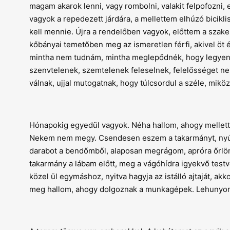
magam akarok lenni, vagy rombolni, valakit felpofozni, 
vagyok a repedezett járdára, a mellettem elhúzó biciklis
kell mennie. Újra a rendelőben vagyok, előttem a szak
kőbányai temetőben meg az ismeretlen férfi, akivel öt
mintha nem tudnám, mintha meglepődnék, hogy legyen 
szenvtelenek, szemtelenek feleselnek, felelősséget nem 
válnak, ujjal mutogatnak, hogy túlcsordul a széle, miköz
Hónapokig egyedül vagyok. Néha hallom, ahogy mellette
Nekem nem megy. Csendesen eszem a takarmányt, nyújt
darabot a bendőmből, alaposan megrágom, apróra őrlöm a
takarmány a lábam előtt, meg a vágóhídra igyekvő testv
közel ül egymáshoz, nyitva hagyja az istálló ajtaját, 
meg hallom, ahogy dolgoznak a munkagépek. Lehunyom 