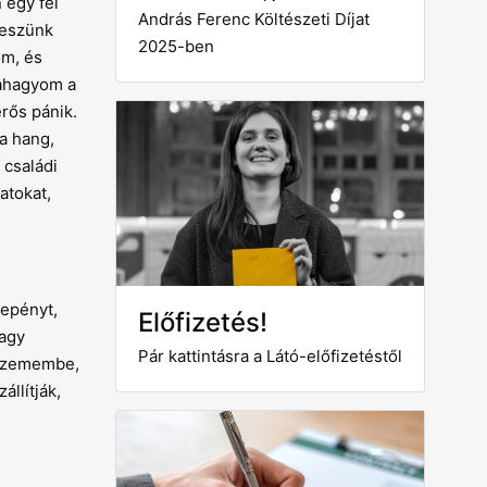
 egy fél
András Ferenc Költészeti Díjat
leszünk
2025-ben
om, és
bahagyom a
rős pánik.
 a hang,
 családi
atokat,
lepényt,
Előfizetés!
vagy
Pár kattintásra a Látó-előfizetéstől
a szemembe,
állítják,