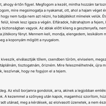
ét, ahogy értőn figyel. Megfogom a kezét, mintha hozzám tartoz
gom, mire megsimogatja a nyakamat, ott, ahol a hajam véget ér 
, hogy nem tudja nem azt nézni, ha bábjátékot mímelek velük. Éte
 felül, kinek lesz igaza a végén. Elfáradok, hátrahajtom a fejem, 
 biztonságban vagyok. Az ablak előtt kileng a gesztenyefa, ne
a a jótékony fényt. Mennem kell, mondja, elengedem, lesikálom 
é meg a koponyám mögött a nyugalom.
kiveszik, elválasztják tőlem, csendben tűröm, elviselem, megs
áplálnám, tisztogatnám, őrizném. Mire feleszmélhetnék, újra 
 leszívnak, hogy ne fogyjon el a tejem.
ideg. Az első borjamra gondolok, arra, akinek a legjobban emlé
burok. A kezemmel a szőnyeg után kapok, magamhoz szorítom, h
adt utánad, meg a kérdések, az elolvasott üzenetek, a nem ész