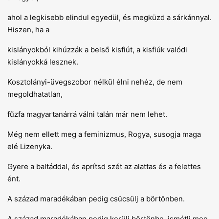
ahol a legkisebb elindul egyedül, és megküzd a sárkánnyal.
Hiszen, ha a
kislányokból kihúzzák a belső kisfiút, a kisfiúk valódi
kislányokká lesznek.
Kosztolányi-üvegszobor nélkül élni nehéz, de nem
megoldhatatlan,
fűzfa magyartanárrá válni talán már nem lehet.
Még nem ellett meg a feminizmus, Rogya, susogja maga
elé Lizenyka.
Gyere a baltáddal, és aprítsd szét az alattas és a felettes
ént.
A század maradékában pedig csücsülj a börtönben.
A század maradékában pedig kerülj börtönbe, ismétli meg