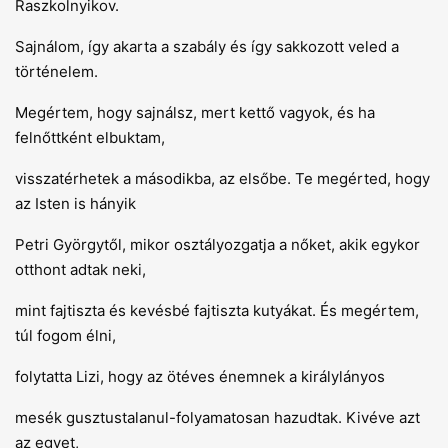
Raszkolnyikov.
Sajnálom, így akarta a szabály és így sakkozott veled a
történelem.
Megértem, hogy sajnálsz, mert kettő vagyok, és ha
felnőttként elbuktam,
visszatérhetek a másodikba, az elsőbe. Te megérted, hogy
az Isten is hányik
Petri Györgytől, mikor osztályozgatja a nőket, akik egykor
otthont adtak neki,
mint fajtiszta és kevésbé fajtiszta kutyákat. És megértem,
túl fogom élni,
folytatta Lizi, hogy az ötéves énemnek a királylányos
mesék gusztustalanul-folyamatosan hazudtak. Kivéve azt
az egyet,