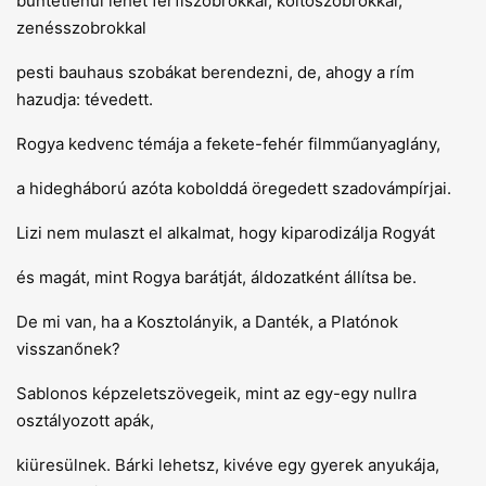
büntetlenül lehet férfiszobrokkal, költőszobrokkal,
zenésszobrokkal
pesti bauhaus szobákat berendezni, de, ahogy a rím
hazudja: tévedett.
Rogya kedvenc témája a fekete-fehér filmműanyaglány,
a hidegháború azóta kobolddá öregedett szadovámpírjai.
Lizi nem mulaszt el alkalmat, hogy kiparodizálja Rogyát
és magát, mint Rogya barátját, áldozatként állítsa be.
De mi van, ha a Kosztolányik, a Danték, a Platónok
visszanőnek?
Sablonos képzeletszövegeik, mint az egy-egy nullra
osztályozott apák,
kiüresülnek. Bárki lehetsz, kivéve egy gyerek anyukája,