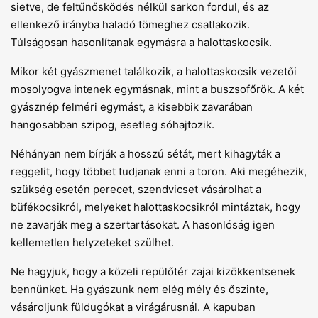
sietve, de feltűnősködés nélkül sarkon fordul, és az
ellenkező irányba haladó tömeghez csatlakozik.
Túlságosan hasonlítanak egymásra a halottaskocsik.
Mikor két gyászmenet találkozik, a halottaskocsik vezetői
mosolyogva intenek egymásnak, mint a buszsofőrök. A két
gyásznép felméri egymást, a kisebbik zavarában
hangosabban szipog, esetleg sóhajtozik.
Néhányan nem bírják a hosszú sétát, mert kihagyták a
reggelit, hogy többet tudjanak enni a toron. Aki megéhezik,
szükség esetén perecet, szendvicset vásárolhat a
büfékocsikról, melyeket halottaskocsikról mintáztak, hogy
ne zavarják meg a szertartásokat. A hasonlóság igen
kellemetlen helyzeteket szülhet.
Ne hagyjuk, hogy a közeli repülőtér zajai kizökkentsenek
bennünket. Ha gyászunk nem elég mély és őszinte,
vásároljunk füldugókat a virágárusnál. A kapuban