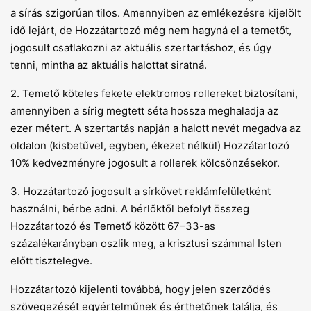
a sírás szigorúan tilos. Amennyiben az emlékezésre kijelölt
idő lejárt, de Hozzátartozó még nem hagyná el a temetőt,
jogosult csatlakozni az aktuális szertartáshoz, és úgy
tenni, mintha az aktuális halottat siratná.
2. Temető köteles fekete elektromos rollereket biztosítani,
amennyiben a sírig megtett séta hossza meghaladja az
ezer métert. A szertartás napján a halott nevét megadva az
oldalon (kisbetűvel, egyben, ékezet nélkül) Hozzátartozó
10% kedvezményre jogosult a rollerek kölcsönzésekor.
3. Hozzátartozó jogosult a sírkövet reklámfelületként
használni, bérbe adni. A bérlőktől befolyt összeg
Hozzátartozó és Temető között 67–33-as
százalékarányban oszlik meg, a krisztusi számmal Isten
előtt tisztelegve.
Hozzátartozó kijelenti továbbá, hogy jelen szerződés
szövegezését egyértelműnek és érthetőnek találja, és