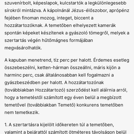
szuvenírbolt, képeslapok, kulcstartók a legkülönlegesebb
sírokról mintázva. A kápolnánál Jézus-élőszobor, aprópénz
fejében finoman mozog, integet, biccent a
hozzátartozóknak. A temetőben elhelyezett kamerák
spontán képeket készítenek a gyászoló tömegről, melyek a
szertartás végén hűtőmágnes formájában
megvásárolhatók.
A kapuban menetrend, tíz perc per halott. Érdemes esetleg
összebeszélni, ketten-hárman összeállni, máris kijön a
harminc perc, csak általánosabban kell fogalmazni a
gyászbeszédben per halott. A hozzátartozónak
(továbbiakban Hozzátartozó) szerződést kell aláírnia arról,
hogy a temetéstől számított egy éven belül a megbízott
temetővel (továbbiakban Temető) konkurens temetőben
nem temetkezik.
1. A szertartásra kijelölt időkereten túl a temetőben,
valamint a bejárattól számított ötméteres távolságon belül