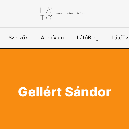
Szerzők
Archívum
LátóBlog
LátóTv
Gellért Sándor