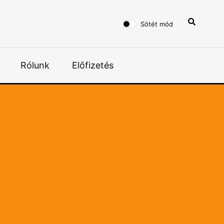
Sötét mód
Rólunk
Előfizetés