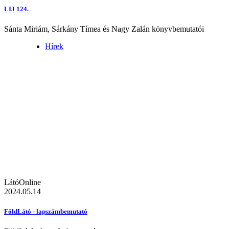
LIJ 124.
Sánta Miriám, Sárkány Tímea és Nagy Zalán könyvbemutatói
Hírek
LátóOnline
2024.05.14
FöldLátó - lapszámbemutató