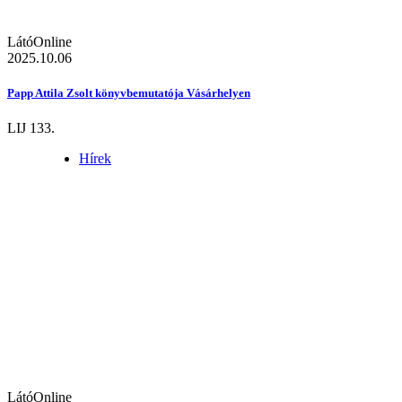
LátóOnline
2025.10.06
Papp Attila Zsolt könyvbemutatója Vásárhelyen
LIJ 133.
Hírek
LátóOnline