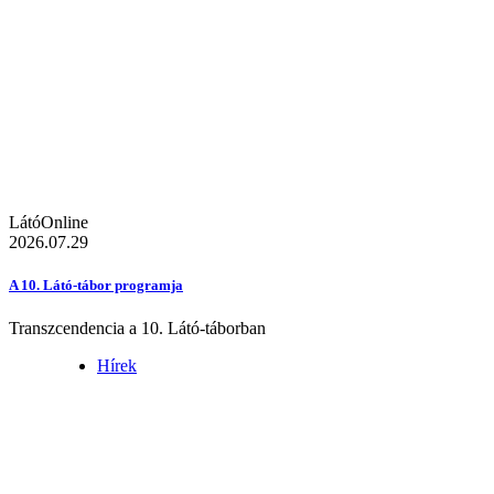
LátóOnline
2026.07.29
A 10. Látó-tábor programja
Transzcendencia a 10. Látó-táborban
Hírek