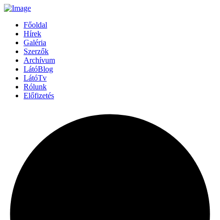
Főoldal
Hírek
Galéria
Szerzők
Archívum
LátóBlog
LátóTv
Rólunk
Előfizetés