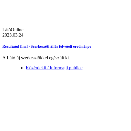
LátóOnline
2023.03.24
Rezultatul final - Szerkesztői állás felvételi eredménye
A Látó új szerkesztőkkel egészült ki.
Közérdekű / Informații publice