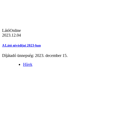
LátóOnline
2023.12.04
A Látó nívódíjai 2023-ban
Díjátadó ünnepség: 2023. december 15.
Hírek