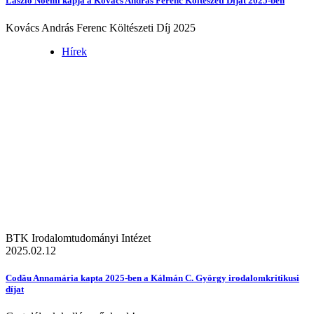
László Noémi kapja a Kovács András Ferenc Költészeti Díjat 2025-ben
Kovács András Ferenc Költészeti Díj 2025
Hírek
BTK Irodalomtudományi Intézet
2025.02.12
Codău Annamária kapta 2025-ben a Kálmán C. György irodalomkritikusi
díjat