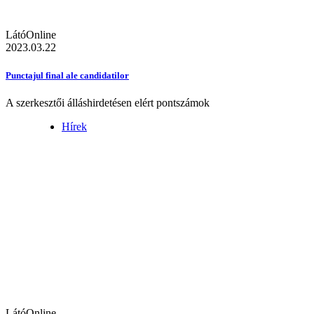
LátóOnline
2023.03.22
Punctajul final ale candidatilor
A szerkesztői álláshirdetésen elért pontszámok
Hírek
LátóOnline