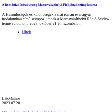
A Romániai Írószövetség Marosvásárhelyi Fiókjának szimpóziuma
A Hasonlóságok és különbségek a mai román és magyar
irodalomban című szimpóziumnak a Marosvásárhelyi Rádió Stúdió-
terme ad otthont, 2023. október 21-én, szombaton.
Hírek
LátóOnline
2023.07.20