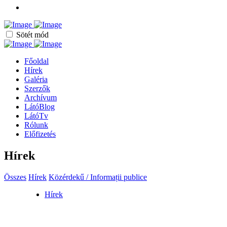
Sötét mód
Főoldal
Hírek
Galéria
Szerzők
Archívum
LátóBlog
LátóTv
Rólunk
Előfizetés
Hírek
Összes
Hírek
Közérdekű / Informații publice
Hírek