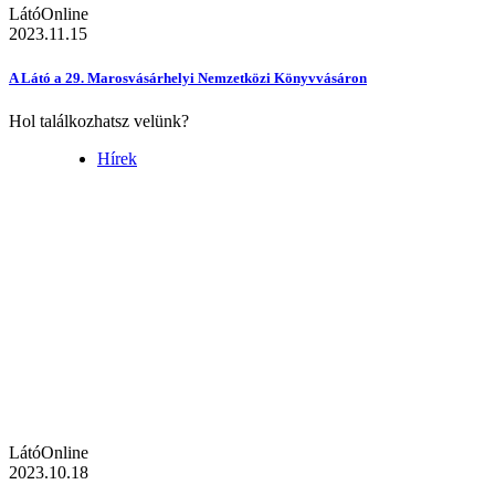
LátóOnline
2023.11.15
A Látó a 29. Marosvásárhelyi Nemzetközi Könyvvásáron
Hol találkozhatsz velünk?
Hírek
LátóOnline
2023.10.18