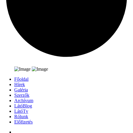
Főoldal
Hírek
Galéria
Szerzők
Archívum
LátóBlog
LátóTv
Rólunk
Előfizetés