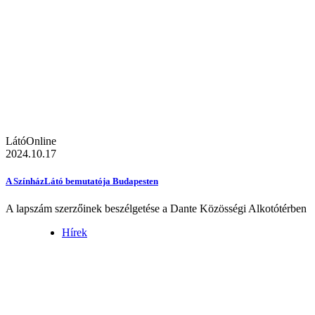
LátóOnline
2024.10.17
A SzínházLátó bemutatója Budapesten
A lapszám szerzőinek beszélgetése a Dante Közösségi Alkotótérben
Hírek