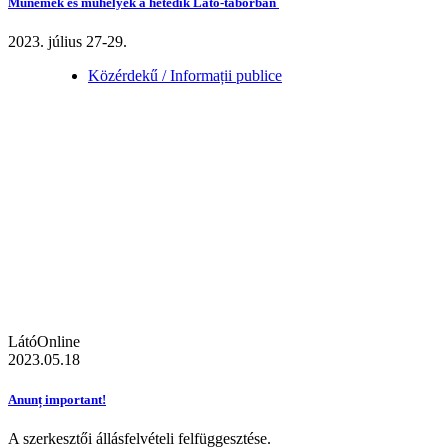
Műnemek és műhelyek a hetedik Látó-táborban
2023. július 27-29.
Közérdekű / Informații publice
LátóOnline
2023.05.18
Anunț important!
A szerkesztői állásfelvételi felfüggesztése.