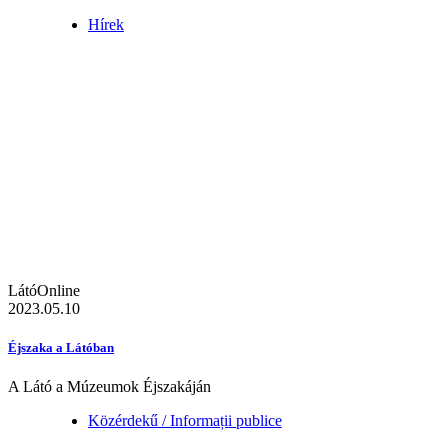
Hírek
LátóOnline
2023.05.10
Éjszaka a Látóban
A Látó a Múzeumok Éjszakáján
Közérdekű / Informații publice