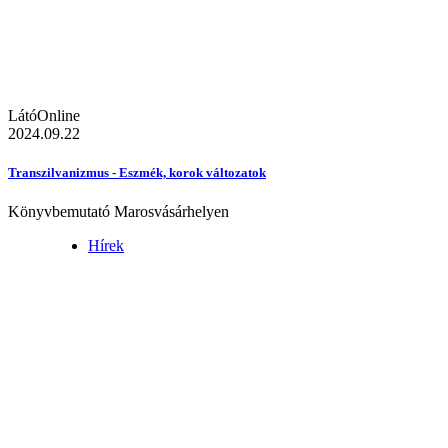
LátóOnline
2024.09.22
Transzilvanizmus - Eszmék, korok változatok
Könyvbemutató Marosvásárhelyen
Hírek