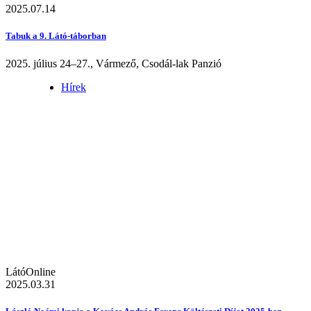
2025.07.14
Tabuk a 9. Látó-táborban
2025. július 24–27., Vármező, Csodál-lak Panzió
Hírek
LátóOnline
2025.03.31