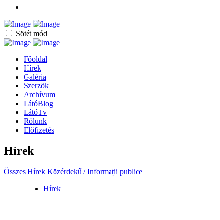
Sötét mód
Főoldal
Hírek
Galéria
Szerzők
Archívum
LátóBlog
LátóTv
Rólunk
Előfizetés
Hírek
Összes
Hírek
Közérdekű / Informații publice
Hírek