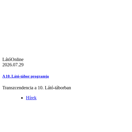
LátóOnline
2026.07.29
A 10. Látó-tábor programja
Transzcendencia a 10. Látó-táborban
Hírek