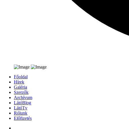
Főoldal
Hírek
Galéria
Szerzők
Archívum
LátóBlog
LátóTv
Rólunk
Előfizetés