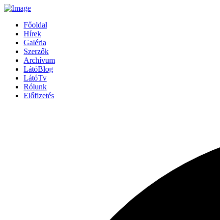
Főoldal
Hírek
Galéria
Szerzők
Archívum
LátóBlog
LátóTv
Rólunk
Előfizetés