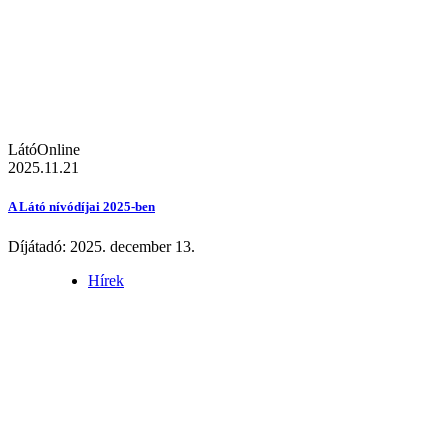
LátóOnline
2025.11.21
A Látó nívódíjai 2025-ben
Díjátadó: 2025. december 13.
Hírek