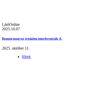
LátóOnline
2025.10.07
Román-magyar irodalmi interferenciák 8.
2025. október 11.
Hírek