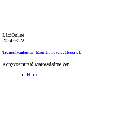
LátóOnline
2024.09.22
Transzilvanizmus - Eszmék, korok változatok
Könyvbemutató Marosvásárhelyen
Hírek