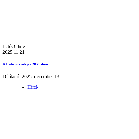
LátóOnline
2025.11.21
A Látó nívódíjai 2025-ben
Díjátadó: 2025. december 13.
Hírek