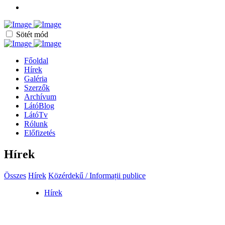
Sötét mód
Főoldal
Hírek
Galéria
Szerzők
Archívum
LátóBlog
LátóTv
Rólunk
Előfizetés
Hírek
Összes
Hírek
Közérdekű / Informații publice
Hírek