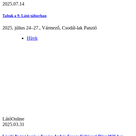
2025.07.14
Tabuk a 9. Látó-táborban
2025. július 24–27., Vármező, Csodál-lak Panzió
Hírek
LátóOnline
2025.03.31