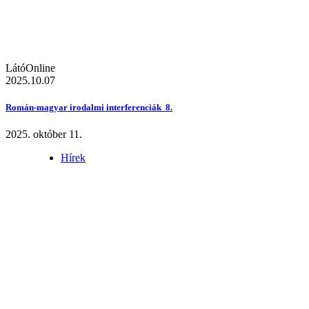
LátóOnline
2025.10.07
Román-magyar irodalmi interferenciák 8.
2025. október 11.
Hírek