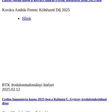
László Noémi kapja a Kovács András Ferenc Költészeti Díjat 2025-ben
Kovács András Ferenc Költészeti Díj 2025
Hírek
BTK Irodalomtudományi Intézet
2025.02.12
Codău Annamária kapta 2025-ben a Kálmán C. György irodalomkritikusi
díjat