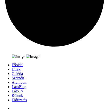
Főoldal
Hírek
Galéria
Szerzők
Archívum
LátóBlog
LátóTv
Rólunk
Előfizetés