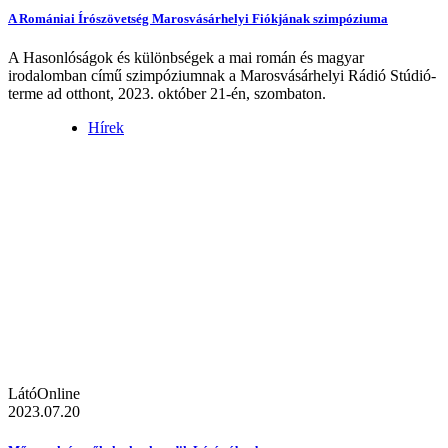
A Romániai Írószövetség Marosvásárhelyi Fiókjának szimpóziuma
A Hasonlóságok és különbségek a mai román és magyar
irodalomban című szimpóziumnak a Marosvásárhelyi Rádió Stúdió-
terme ad otthont, 2023. október 21-én, szombaton.
Hírek
LátóOnline
2023.07.20