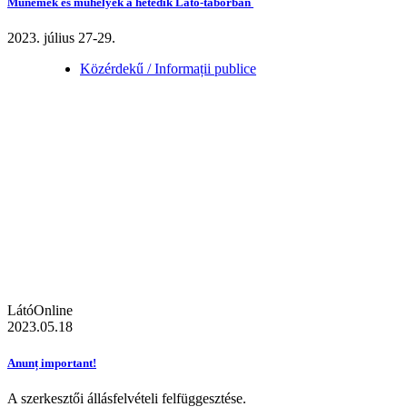
Műnemek és műhelyek a hetedik Látó-táborban
2023. július 27-29.
Közérdekű / Informații publice
LátóOnline
2023.05.18
Anunț important!
A szerkesztői állásfelvételi felfüggesztése.