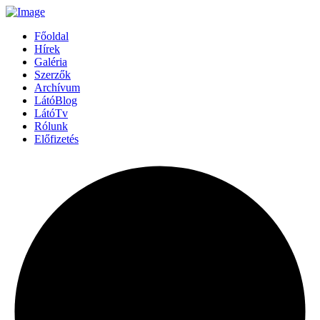
Főoldal
Hírek
Galéria
Szerzők
Archívum
LátóBlog
LátóTv
Rólunk
Előfizetés