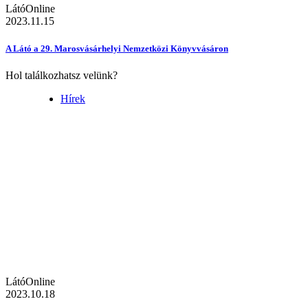
LátóOnline
2023.11.15
A Látó a 29. Marosvásárhelyi Nemzetközi Könyvvásáron
Hol találkozhatsz velünk?
Hírek
LátóOnline
2023.10.18