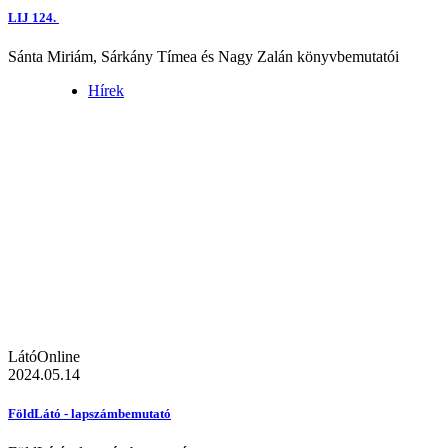
LIJ 124.
Sánta Miriám, Sárkány Tímea és Nagy Zalán könyvbemutatói
Hírek
LátóOnline
2024.05.14
FöldLátó - lapszámbemutató