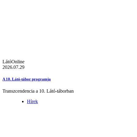
LátóOnline
2026.07.29
A 10. Látó-tábor programja
Transzcendencia a 10. Látó-táborban
Hírek