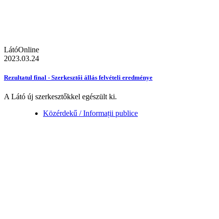
LátóOnline
2023.03.24
Rezultatul final - Szerkesztői állás felvételi eredménye
A Látó új szerkesztőkkel egészült ki.
Közérdekű / Informații publice