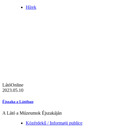
Hírek
LátóOnline
2023.05.10
Éjszaka a Látóban
A Látó a Múzeumok Éjszakáján
Közérdekű / Informații publice