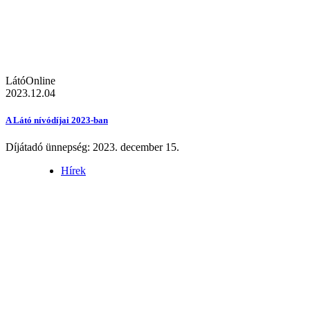
LátóOnline
2023.12.04
A Látó nívódíjai 2023-ban
Díjátadó ünnepség: 2023. december 15.
Hírek