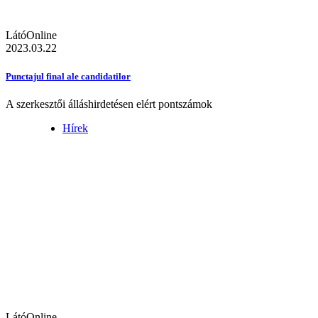
LátóOnline
2023.03.22
Punctajul final ale candidatilor
A szerkesztői álláshirdetésen elért pontszámok
Hírek
LátóOnline