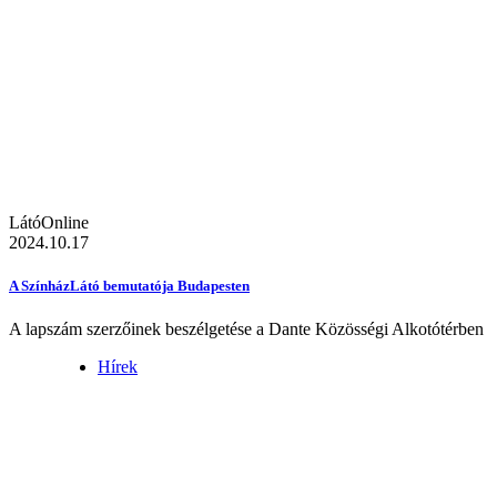
LátóOnline
2024.10.17
A SzínházLátó bemutatója Budapesten
A lapszám szerzőinek beszélgetése a Dante Közösségi Alkotótérben
Hírek