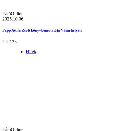
LátóOnline
2025.10.06
Papp Attila Zsolt könyvbemutatója Vásárhelyen
LIJ 133.
Hírek
LátóOnline