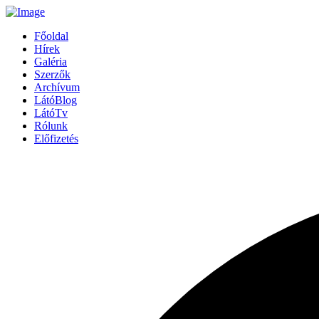
Főoldal
Hírek
Galéria
Szerzők
Archívum
LátóBlog
LátóTv
Rólunk
Előfizetés