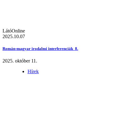
LátóOnline
2025.10.07
Román-magyar irodalmi interferenciák 8.
2025. október 11.
Hírek