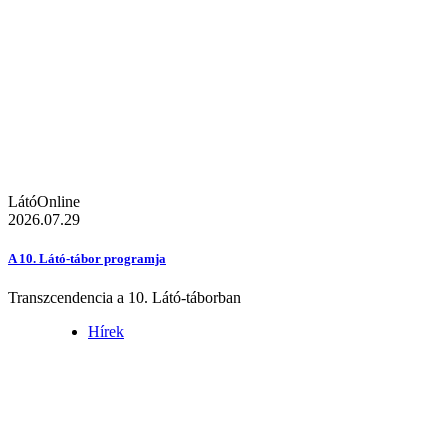
LátóOnline
2026.07.29
A 10. Látó-tábor programja
Transzcendencia a 10. Látó-táborban
Hírek