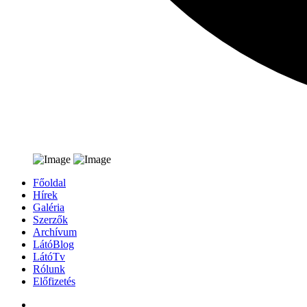
Főoldal
Hírek
Galéria
Szerzők
Archívum
LátóBlog
LátóTv
Rólunk
Előfizetés