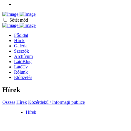
Sötét mód
Főoldal
Hírek
Galéria
Szerzők
Archívum
LátóBlog
LátóTv
Rólunk
Előfizetés
Hírek
Összes
Hírek
Közérdekű / Informații publice
Hírek