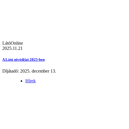
LátóOnline
2025.11.21
A Látó nívódíjai 2025-ben
Díjátadó: 2025. december 13.
Hírek