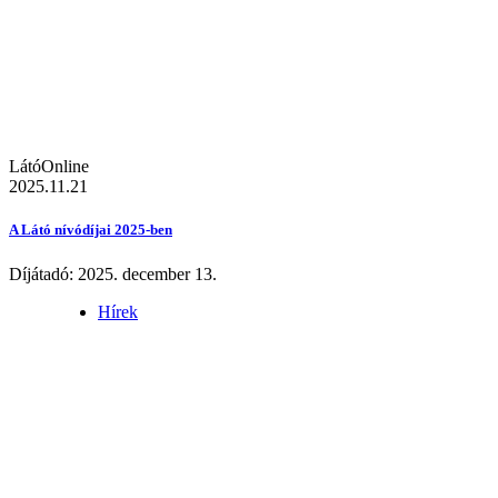
LátóOnline
2025.11.21
A Látó nívódíjai 2025-ben
Díjátadó: 2025. december 13.
Hírek