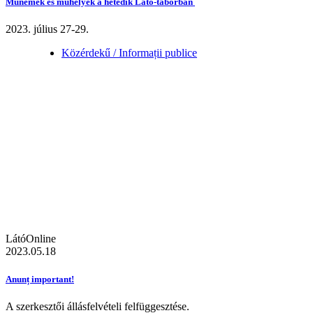
Műnemek és műhelyek a hetedik Látó-táborban
2023. július 27-29.
Közérdekű / Informații publice
LátóOnline
2023.05.18
Anunț important!
A szerkesztői állásfelvételi felfüggesztése.