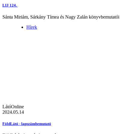
LIJ 124.
Sánta Miriám, Sárkány Tímea és Nagy Zalán könyvbemutatói
Hírek
LátóOnline
2024.05.14
FöldLátó - lapszámbemutató