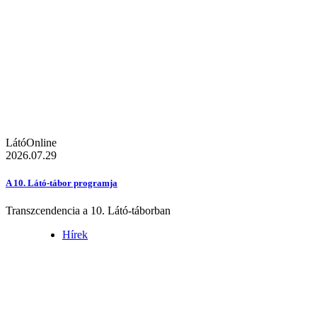
LátóOnline
2026.07.29
A 10. Látó-tábor programja
Transzcendencia a 10. Látó-táborban
Hírek