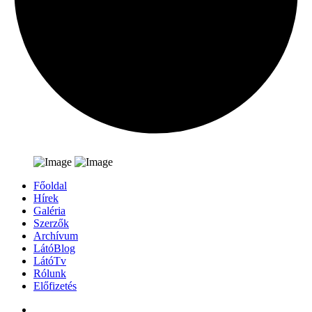
Főoldal
Hírek
Galéria
Szerzők
Archívum
LátóBlog
LátóTv
Rólunk
Előfizetés