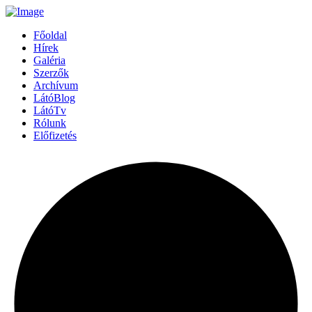
Főoldal
Hírek
Galéria
Szerzők
Archívum
LátóBlog
LátóTv
Rólunk
Előfizetés