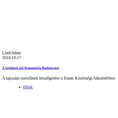
LátóOnline
2024.10.17
A SzínházLátó bemutatója Budapesten
A lapszám szerzőinek beszélgetése a Dante Közösségi Alkotótérben
Hírek