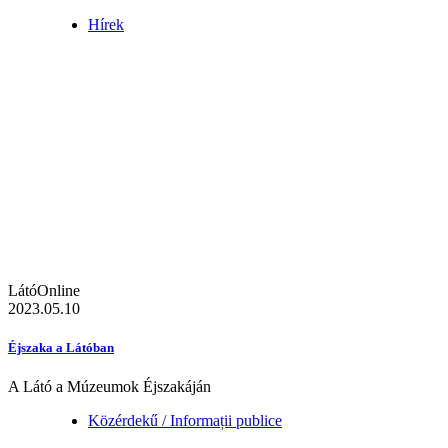
Hírek
LátóOnline
2023.05.10
Éjszaka a Látóban
A Látó a Múzeumok Éjszakáján
Közérdekű / Informații publice