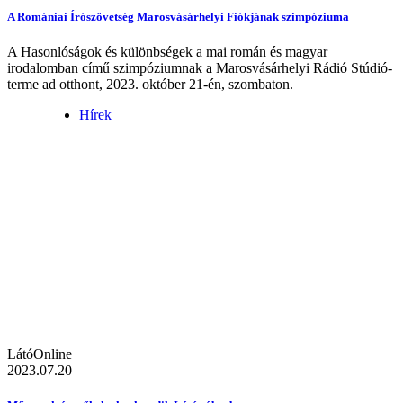
A Romániai Írószövetség Marosvásárhelyi Fiókjának szimpóziuma
A Hasonlóságok és különbségek a mai román és magyar
irodalomban című szimpóziumnak a Marosvásárhelyi Rádió Stúdió-
terme ad otthont, 2023. október 21-én, szombaton.
Hírek
LátóOnline
2023.07.20