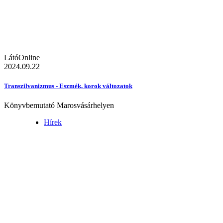
LátóOnline
2024.09.22
Transzilvanizmus - Eszmék, korok változatok
Könyvbemutató Marosvásárhelyen
Hírek