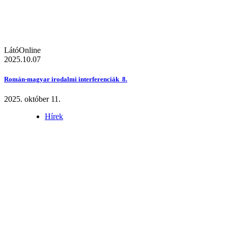
LátóOnline
2025.10.07
Román-magyar irodalmi interferenciák 8.
2025. október 11.
Hírek