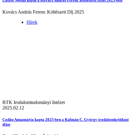
László Noémi kapja a Kovács András Ferenc Költészeti Díjat 2025-ben
Kovács András Ferenc Költészeti Díj 2025
Hírek
BTK Irodalomtudományi Intézet
2025.02.12
Codău Annamária kapta 2025-ben a Kálmán C. György irodalomkritikusi
díjat