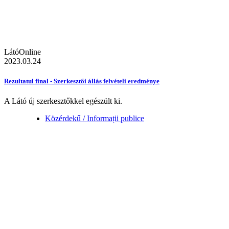
LátóOnline
2023.03.24
Rezultatul final - Szerkesztői állás felvételi eredménye
A Látó új szerkesztőkkel egészült ki.
Közérdekű / Informații publice