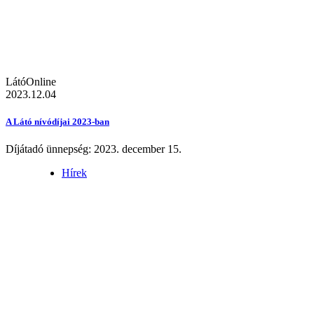
LátóOnline
2023.12.04
A Látó nívódíjai 2023-ban
Díjátadó ünnepség: 2023. december 15.
Hírek