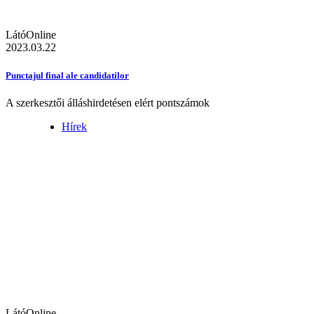
LátóOnline
2023.03.22
Punctajul final ale candidatilor
A szerkesztői álláshirdetésen elért pontszámok
Hírek
LátóOnline