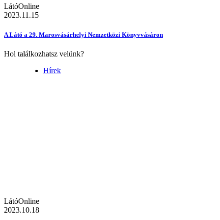
LátóOnline
2023.11.15
A Látó a 29. Marosvásárhelyi Nemzetközi Könyvvásáron
Hol találkozhatsz velünk?
Hírek
LátóOnline
2023.10.18