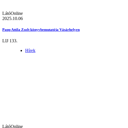
LátóOnline
2025.10.06
Papp Attila Zsolt könyvbemutatója Vásárhelyen
LIJ 133.
Hírek
LátóOnline