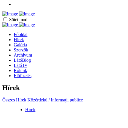
Sötét mód
Főoldal
Hírek
Galéria
Szerzők
Archívum
LátóBlog
LátóTv
Rólunk
Előfizetés
Hírek
Összes
Hírek
Közérdekű / Informații publice
Hírek