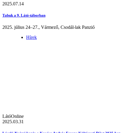
2025.07.14
Tabuk a 9. Látó-táborban
2025. július 24–27., Vármező, Csodál-lak Panzió
Hírek
LátóOnline
2025.03.31