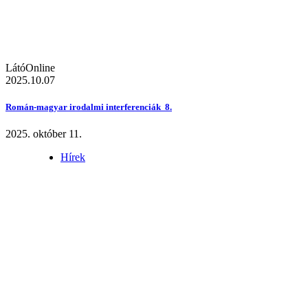
LátóOnline
2025.10.07
Román-magyar irodalmi interferenciák 8.
2025. október 11.
Hírek