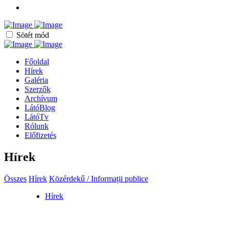
Sötét mód
Főoldal
Hírek
Galéria
Szerzők
Archívum
LátóBlog
LátóTv
Rólunk
Előfizetés
Hírek
Összes
Hírek
Közérdekű / Informații publice
Hírek