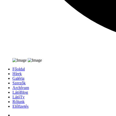
Főoldal
Hírek
Galéria
Szerzők
Archívum
LátóBlog
LátóTv
Rólunk
Előfizetés