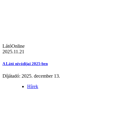
LátóOnline
2025.11.21
A Látó nívódíjai 2025-ben
Díjátadó: 2025. december 13.
Hírek