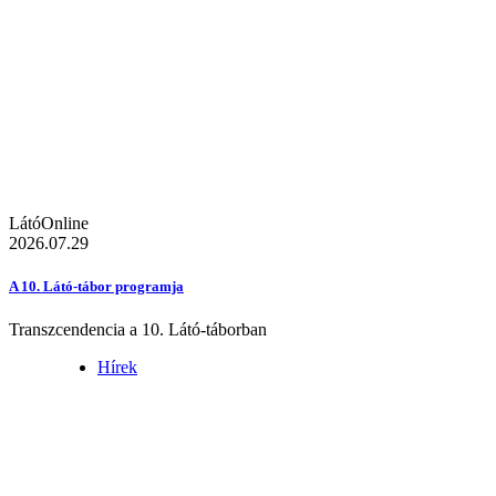
LátóOnline
2026.07.29
A 10. Látó-tábor programja
Transzcendencia a 10. Látó-táborban
Hírek