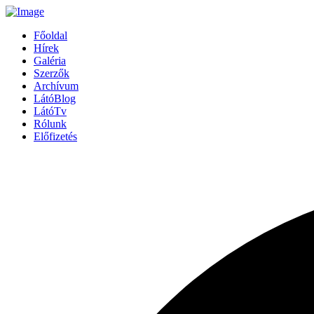
Főoldal
Hírek
Galéria
Szerzők
Archívum
LátóBlog
LátóTv
Rólunk
Előfizetés