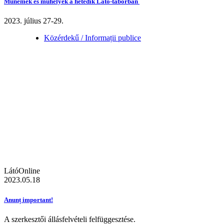
Műnemek és műhelyek a hetedik Látó-táborban
2023. július 27-29.
Közérdekű / Informații publice
LátóOnline
2023.05.18
Anunț important!
A szerkesztői állásfelvételi felfüggesztése.