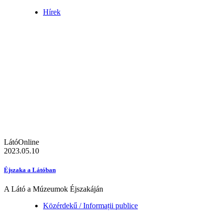
Hírek
LátóOnline
2023.05.10
Éjszaka a Látóban
A Látó a Múzeumok Éjszakáján
Közérdekű / Informații publice