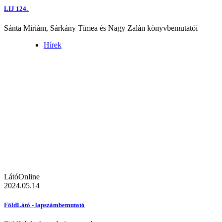
LIJ 124.
Sánta Miriám, Sárkány Tímea és Nagy Zalán könyvbemutatói
Hírek
LátóOnline
2024.05.14
FöldLátó - lapszámbemutató