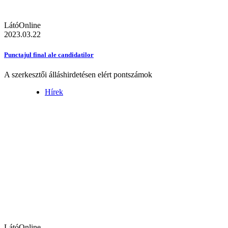
LátóOnline
2023.03.22
Punctajul final ale candidatilor
A szerkesztői álláshirdetésen elért pontszámok
Hírek
LátóOnline