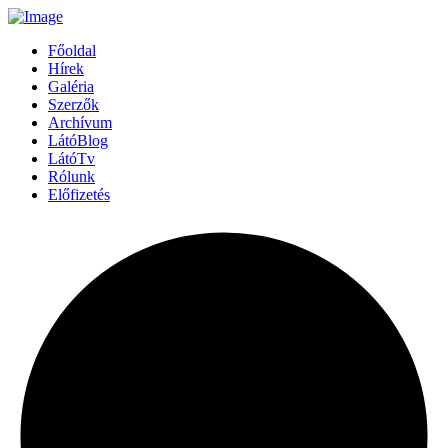
Főoldal
Hírek
Galéria
Szerzők
Archívum
LátóBlog
LátóTv
Rólunk
Előfizetés