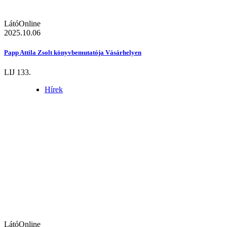
LátóOnline
2025.10.06
Papp Attila Zsolt könyvbemutatója Vásárhelyen
LIJ 133.
Hírek
LátóOnline