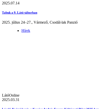
2025.07.14
Tabuk a 9. Látó-táborban
2025. július 24–27., Vármező, Csodál-lak Panzió
Hírek
LátóOnline
2025.03.31