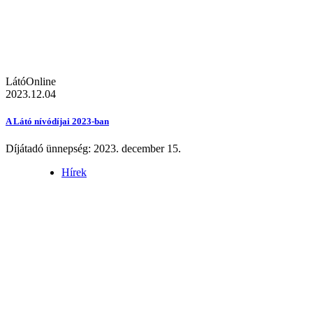
LátóOnline
2023.12.04
A Látó nívódíjai 2023-ban
Díjátadó ünnepség: 2023. december 15.
Hírek