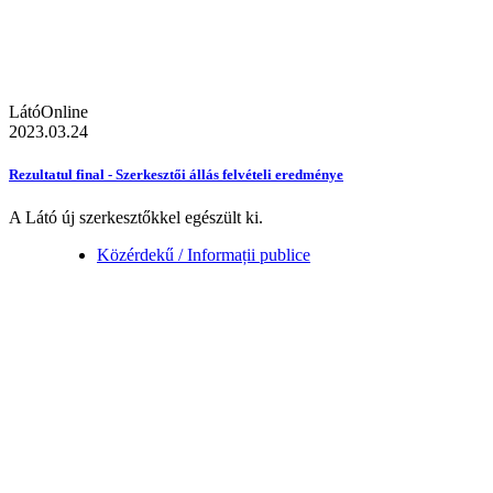
LátóOnline
2023.03.24
Rezultatul final - Szerkesztői állás felvételi eredménye
A Látó új szerkesztőkkel egészült ki.
Közérdekű / Informații publice