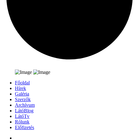
Főoldal
Hírek
Galéria
Szerzők
Archívum
LátóBlog
LátóTv
Rólunk
Előfizetés