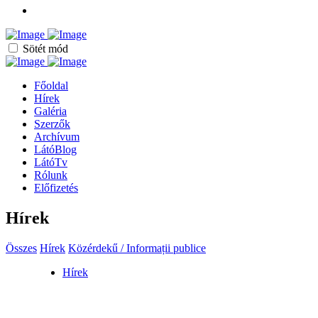
Sötét mód
Főoldal
Hírek
Galéria
Szerzők
Archívum
LátóBlog
LátóTv
Rólunk
Előfizetés
Hírek
Összes
Hírek
Közérdekű / Informații publice
Hírek