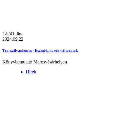
LátóOnline
2024.09.22
Transzilvanizmus - Eszmék, korok változatok
Könyvbemutató Marosvásárhelyen
Hírek