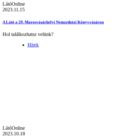
LátóOnline
2023.11.15
A Látó a 29. Marosvásárhelyi Nemzetközi Könyvvásáron
Hol találkozhatsz velünk?
Hírek
LátóOnline
2023.10.18