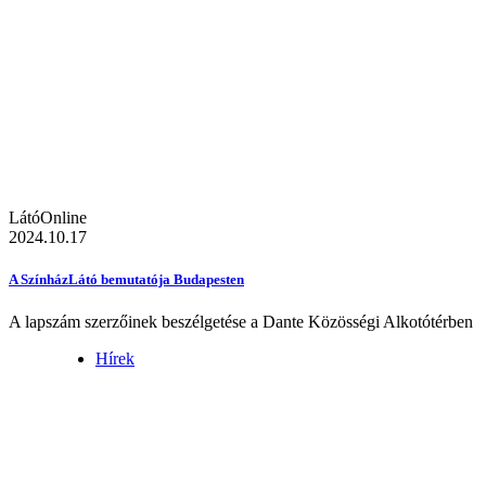
LátóOnline
2024.10.17
A SzínházLátó bemutatója Budapesten
A lapszám szerzőinek beszélgetése a Dante Közösségi Alkotótérben
Hírek