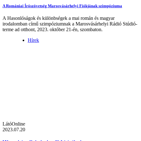
A Romániai Írószövetség Marosvásárhelyi Fiókjának szimpóziuma
A Hasonlóságok és különbségek a mai román és magyar
irodalomban című szimpóziumnak a Marosvásárhelyi Rádió Stúdió-
terme ad otthont, 2023. október 21-én, szombaton.
Hírek
LátóOnline
2023.07.20