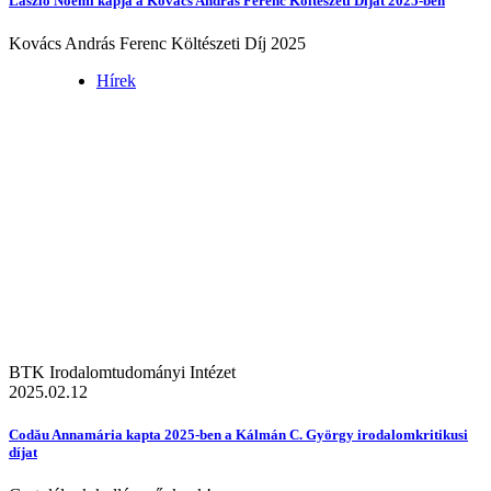
László Noémi kapja a Kovács András Ferenc Költészeti Díjat 2025-ben
Kovács András Ferenc Költészeti Díj 2025
Hírek
BTK Irodalomtudományi Intézet
2025.02.12
Codău Annamária kapta 2025-ben a Kálmán C. György irodalomkritikusi
díjat