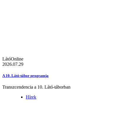
LátóOnline
2026.07.29
A 10. Látó-tábor programja
Transzcendencia a 10. Látó-táborban
Hírek