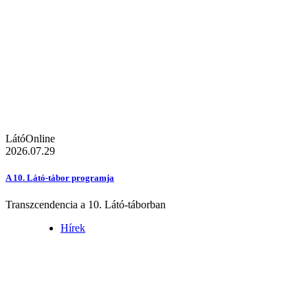
LátóOnline
2026.07.29
A 10. Látó-tábor programja
Transzcendencia a 10. Látó-táborban
Hírek