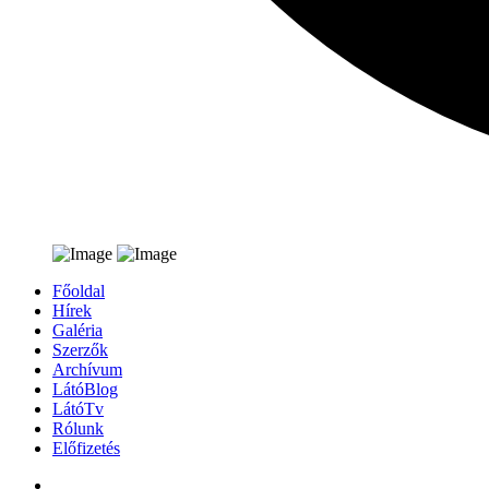
Főoldal
Hírek
Galéria
Szerzők
Archívum
LátóBlog
LátóTv
Rólunk
Előfizetés