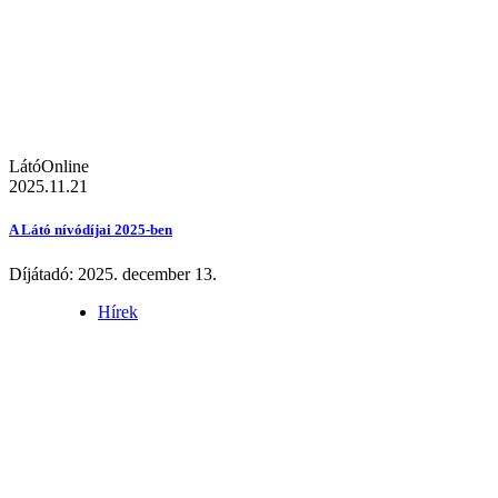
LátóOnline
2025.11.21
A Látó nívódíjai 2025-ben
Díjátadó: 2025. december 13.
Hírek