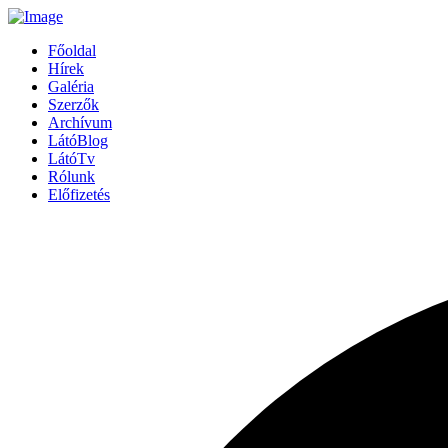
Főoldal
Hírek
Galéria
Szerzők
Archívum
LátóBlog
LátóTv
Rólunk
Előfizetés