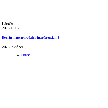
LátóOnline
2025.10.07
Román-magyar irodalmi interferenciák 8.
2025. október 11.
Hírek