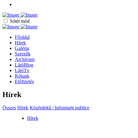
Sötét mód
Főoldal
Hírek
Galéria
Szerzők
Archívum
LátóBlog
LátóTv
Rólunk
Előfizetés
Hírek
Összes
Hírek
Közérdekű / Informații publice
Hírek