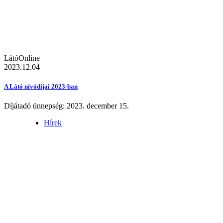
LátóOnline
2023.12.04
A Látó nívódíjai 2023-ban
Díjátadó ünnepség: 2023. december 15.
Hírek