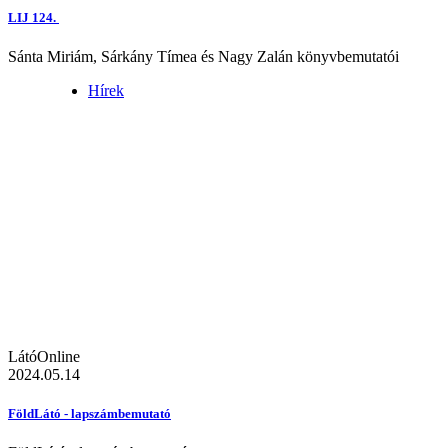
LIJ 124.
Sánta Miriám, Sárkány Tímea és Nagy Zalán könyvbemutatói
Hírek
LátóOnline
2024.05.14
FöldLátó - lapszámbemutató