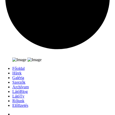
Főoldal
Hírek
Galéria
Szerzők
Archívum
LátóBlog
LátóTv
Rólunk
Előfizetés