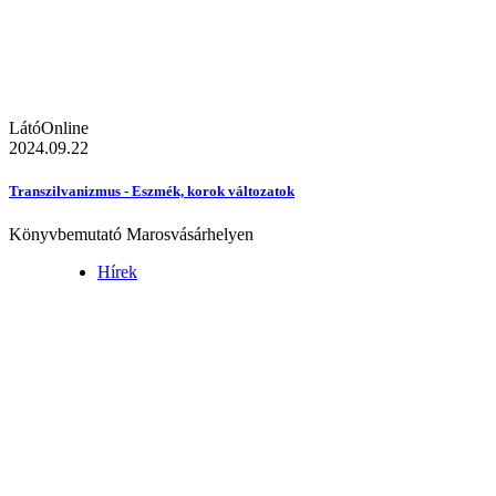
LátóOnline
2024.09.22
Transzilvanizmus - Eszmék, korok változatok
Könyvbemutató Marosvásárhelyen
Hírek