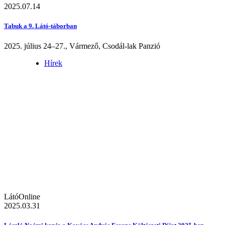
2025.07.14
Tabuk a 9. Látó-táborban
2025. július 24–27., Vármező, Csodál-lak Panzió
Hírek
LátóOnline
2025.03.31