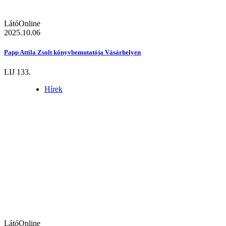
LátóOnline
2025.10.06
Papp Attila Zsolt könyvbemutatója Vásárhelyen
LIJ 133.
Hírek
LátóOnline