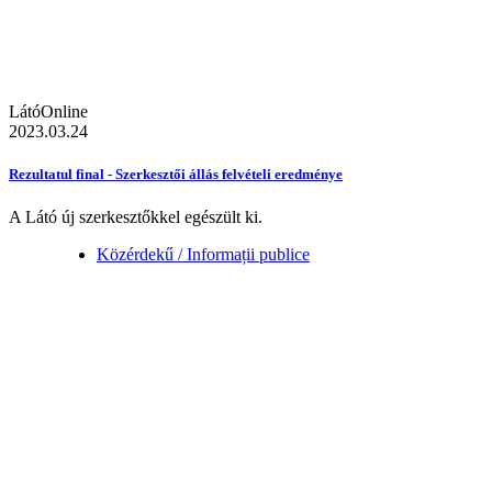
LátóOnline
2023.03.24
Rezultatul final - Szerkesztői állás felvételi eredménye
A Látó új szerkesztőkkel egészült ki.
Közérdekű / Informații publice