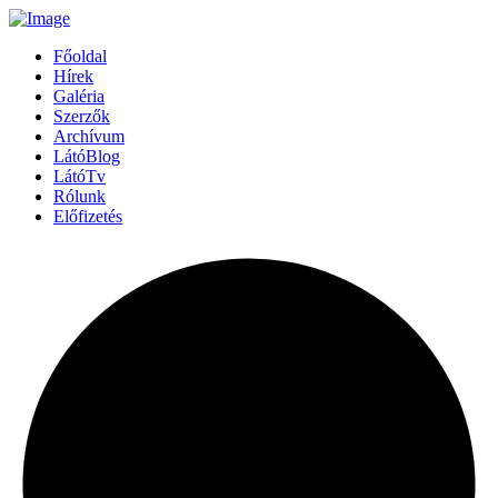
Főoldal
Hírek
Galéria
Szerzők
Archívum
LátóBlog
LátóTv
Rólunk
Előfizetés