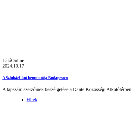
LátóOnline
2024.10.17
A SzínházLátó bemutatója Budapesten
A lapszám szerzőinek beszélgetése a Dante Közösségi Alkotótérben
Hírek