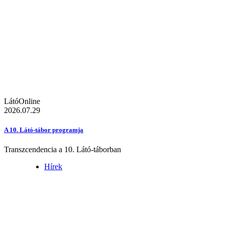
LátóOnline
2026.07.29
A 10. Látó-tábor programja
Transzcendencia a 10. Látó-táborban
Hírek