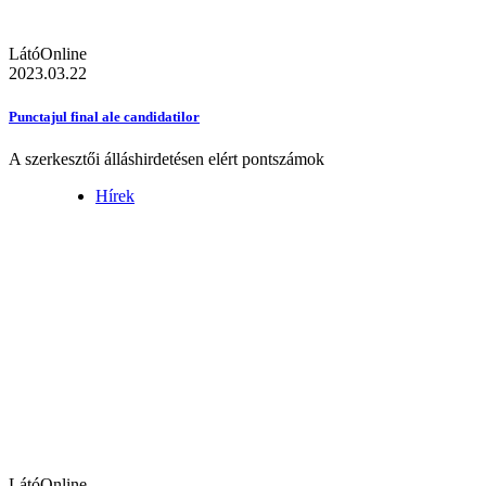
LátóOnline
2023.03.22
Punctajul final ale candidatilor
A szerkesztői álláshirdetésen elért pontszámok
Hírek
LátóOnline