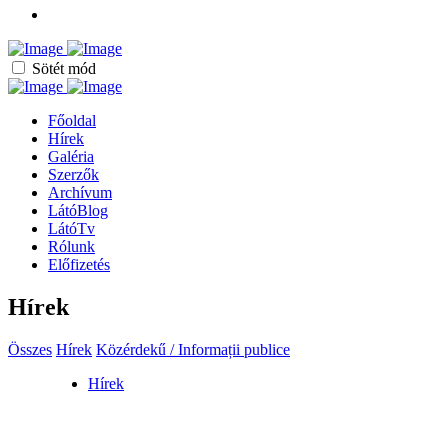
Sötét mód
Főoldal
Hírek
Galéria
Szerzők
Archívum
LátóBlog
LátóTv
Rólunk
Előfizetés
Hírek
Összes
Hírek
Közérdekű / Informații publice
Hírek