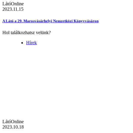
LátóOnline
2023.11.15
A Látó a 29. Marosvásárhelyi Nemzetközi Könyvvásáron
Hol találkozhatsz velünk?
Hírek
LátóOnline
2023.10.18