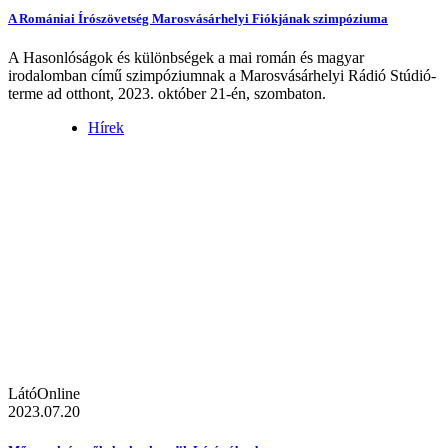
A Romániai Írószövetség Marosvásárhelyi Fiókjának szimpóziuma
A Hasonlóságok és különbségek a mai román és magyar
irodalomban című szimpóziumnak a Marosvásárhelyi Rádió Stúdió-
terme ad otthont, 2023. október 21-én, szombaton.
Hírek
LátóOnline
2023.07.20