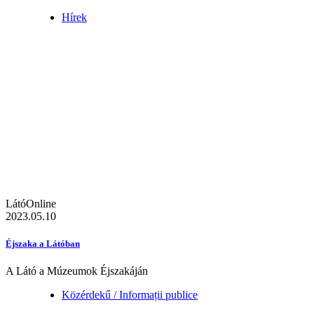
Hírek
LátóOnline
2023.05.10
Éjszaka a Látóban
A Látó a Múzeumok Éjszakáján
Közérdekű / Informații publice