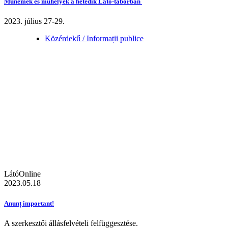
Műnemek és műhelyek a hetedik Látó-táborban
2023. július 27-29.
Közérdekű / Informații publice
LátóOnline
2023.05.18
Anunț important!
A szerkesztői állásfelvételi felfüggesztése.