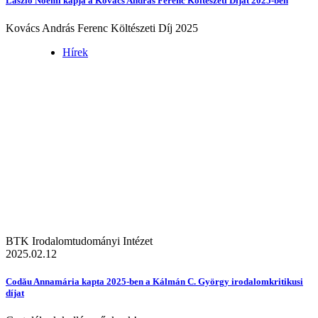
László Noémi kapja a Kovács András Ferenc Költészeti Díjat 2025-ben
Kovács András Ferenc Költészeti Díj 2025
Hírek
BTK Irodalomtudományi Intézet
2025.02.12
Codău Annamária kapta 2025-ben a Kálmán C. György irodalomkritikusi
díjat