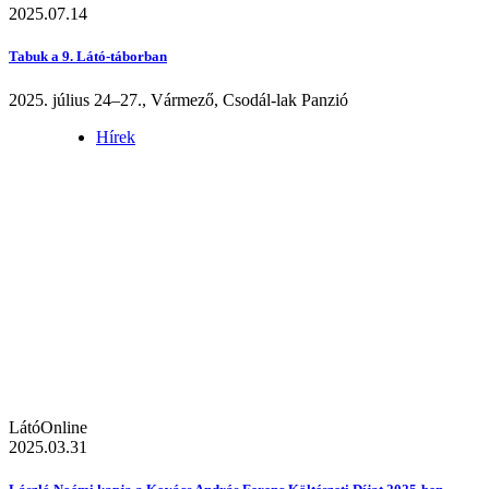
2025.07.14
Tabuk a 9. Látó-táborban
2025. július 24–27., Vármező, Csodál-lak Panzió
Hírek
LátóOnline
2025.03.31