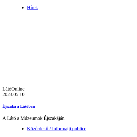
Hírek
LátóOnline
2023.05.10
Éjszaka a Látóban
A Látó a Múzeumok Éjszakáján
Közérdekű / Informații publice