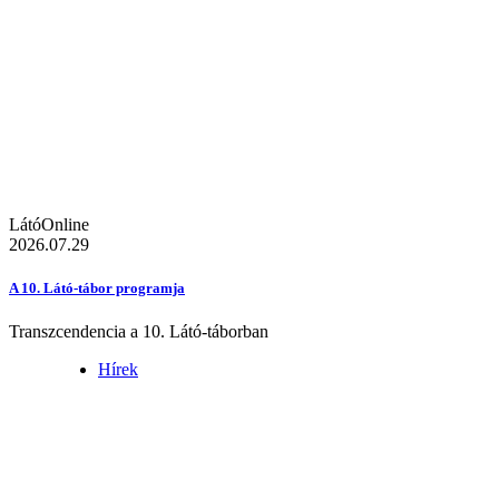
LátóOnline
2026.07.29
A 10. Látó-tábor programja
Transzcendencia a 10. Látó-táborban
Hírek