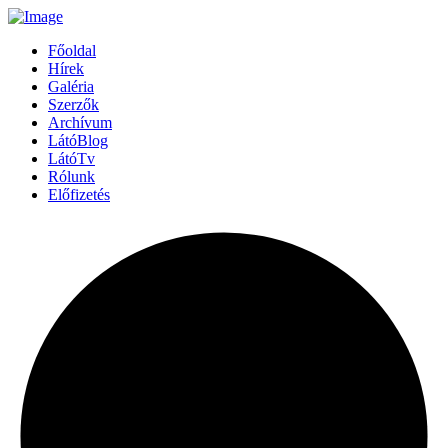
Főoldal
Hírek
Galéria
Szerzők
Archívum
LátóBlog
LátóTv
Rólunk
Előfizetés