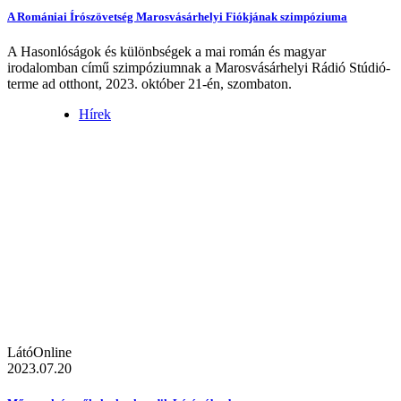
A Romániai Írószövetség Marosvásárhelyi Fiókjának szimpóziuma
A Hasonlóságok és különbségek a mai román és magyar
irodalomban című szimpóziumnak a Marosvásárhelyi Rádió Stúdió-
terme ad otthont, 2023. október 21-én, szombaton.
Hírek
LátóOnline
2023.07.20