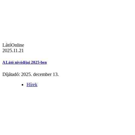
LátóOnline
2025.11.21
A Látó nívódíjai 2025-ben
Díjátadó: 2025. december 13.
Hírek