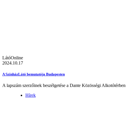
LátóOnline
2024.10.17
A SzínházLátó bemutatója Budapesten
A lapszám szerzőinek beszélgetése a Dante Közösségi Alkotótérben
Hírek