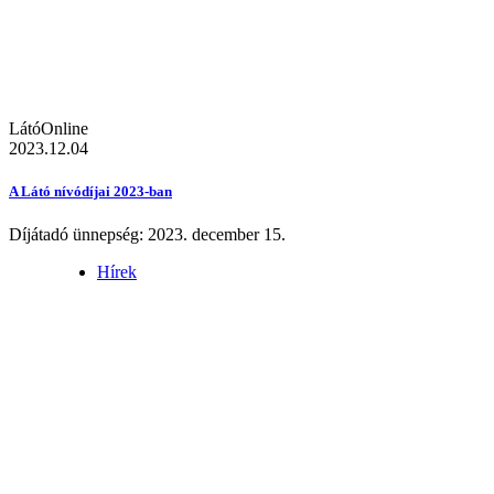
LátóOnline
2023.12.04
A Látó nívódíjai 2023-ban
Díjátadó ünnepség: 2023. december 15.
Hírek