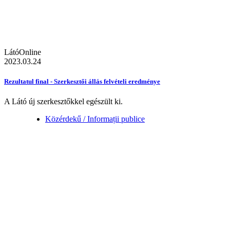
LátóOnline
2023.03.24
Rezultatul final - Szerkesztői állás felvételi eredménye
A Látó új szerkesztőkkel egészült ki.
Közérdekű / Informații publice