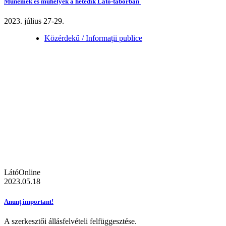
Műnemek és műhelyek a hetedik Látó-táborban
2023. július 27-29.
Közérdekű / Informații publice
LátóOnline
2023.05.18
Anunț important!
A szerkesztői állásfelvételi felfüggesztése.