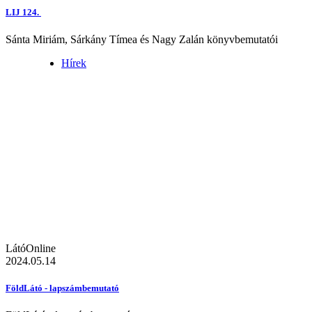
LIJ 124.
Sánta Miriám, Sárkány Tímea és Nagy Zalán könyvbemutatói
Hírek
LátóOnline
2024.05.14
FöldLátó - lapszámbemutató