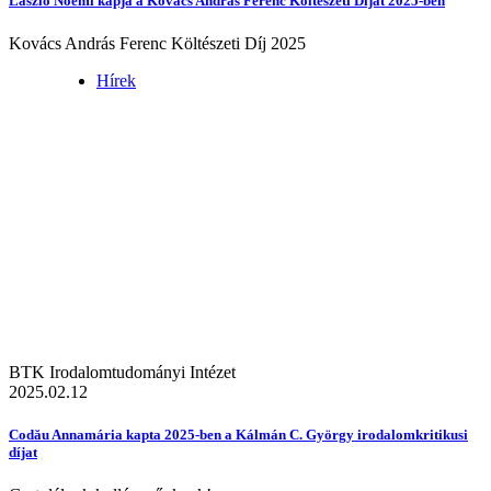
László Noémi kapja a Kovács András Ferenc Költészeti Díjat 2025-ben
Kovács András Ferenc Költészeti Díj 2025
Hírek
BTK Irodalomtudományi Intézet
2025.02.12
Codău Annamária kapta 2025-ben a Kálmán C. György irodalomkritikusi
díjat