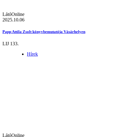
LátóOnline
2025.10.06
Papp Attila Zsolt könyvbemutatója Vásárhelyen
LIJ 133.
Hírek
LátóOnline