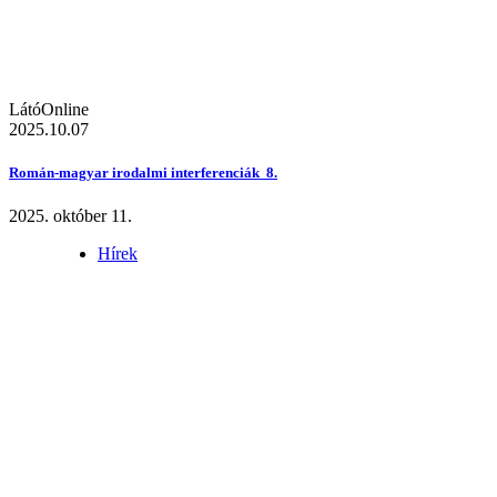
LátóOnline
2025.10.07
Román-magyar irodalmi interferenciák 8.
2025. október 11.
Hírek