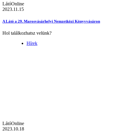
LátóOnline
2023.11.15
A Látó a 29. Marosvásárhelyi Nemzetközi Könyvvásáron
Hol találkozhatsz velünk?
Hírek
LátóOnline
2023.10.18