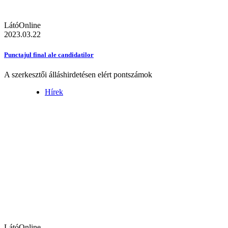
LátóOnline
2023.03.22
Punctajul final ale candidatilor
A szerkesztői álláshirdetésen elért pontszámok
Hírek
LátóOnline