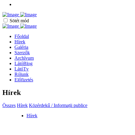
Sötét mód
Főoldal
Hírek
Galéria
Szerzők
Archívum
LátóBlog
LátóTv
Rólunk
Előfizetés
Hírek
Összes
Hírek
Közérdekű / Informații publice
Hírek