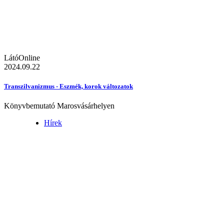
LátóOnline
2024.09.22
Transzilvanizmus - Eszmék, korok változatok
Könyvbemutató Marosvásárhelyen
Hírek