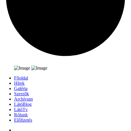
Főoldal
Hírek
Galéria
Szerzők
Archívum
LátóBlog
LátóTv
Rólunk
Előfizetés