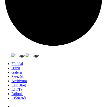
Főoldal
Hírek
Galéria
Szerzők
Archívum
LátóBlog
LátóTv
Rólunk
Előfizetés