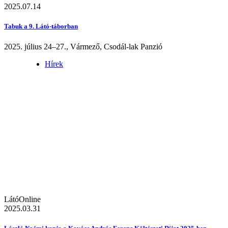
2025.07.14
Tabuk a 9. Látó-táborban
2025. július 24–27., Vármező, Csodál-lak Panzió
Hírek
LátóOnline
2025.03.31