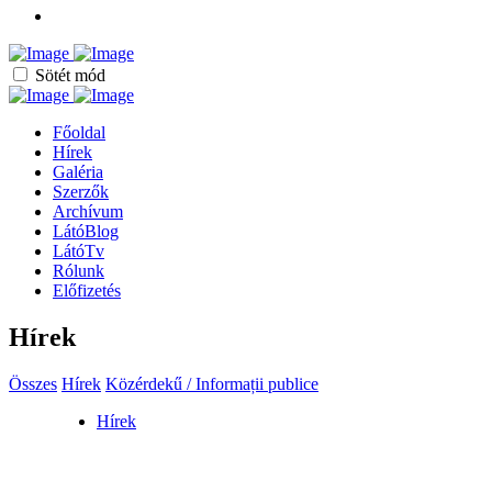
Sötét mód
Főoldal
Hírek
Galéria
Szerzők
Archívum
LátóBlog
LátóTv
Rólunk
Előfizetés
Hírek
Összes
Hírek
Közérdekű / Informații publice
Hírek