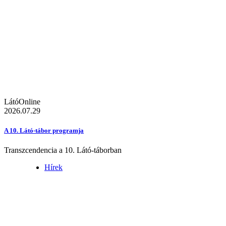
LátóOnline
2026.07.29
A 10. Látó-tábor programja
Transzcendencia a 10. Látó-táborban
Hírek