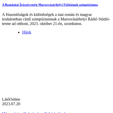
A Romániai Írószövetség Marosvásárhelyi Fiókjának szimpóziuma
A Hasonlóságok és különbségek a mai román és magyar
irodalomban című szimpóziumnak a Marosvásárhelyi Rádió Stúdió-
terme ad otthont, 2023. október 21-én, szombaton.
Hírek
LátóOnline
2023.07.20