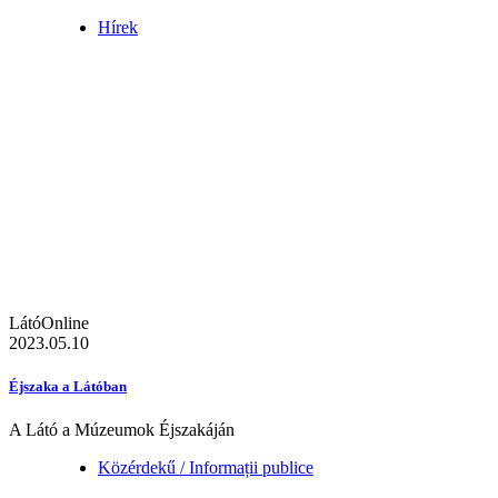
Hírek
LátóOnline
2023.05.10
Éjszaka a Látóban
A Látó a Múzeumok Éjszakáján
Közérdekű / Informații publice