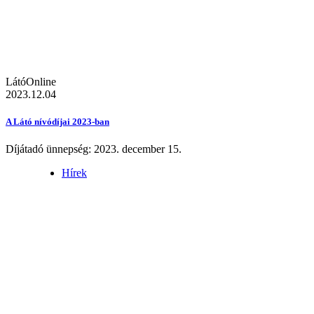
LátóOnline
2023.12.04
A Látó nívódíjai 2023-ban
Díjátadó ünnepség: 2023. december 15.
Hírek