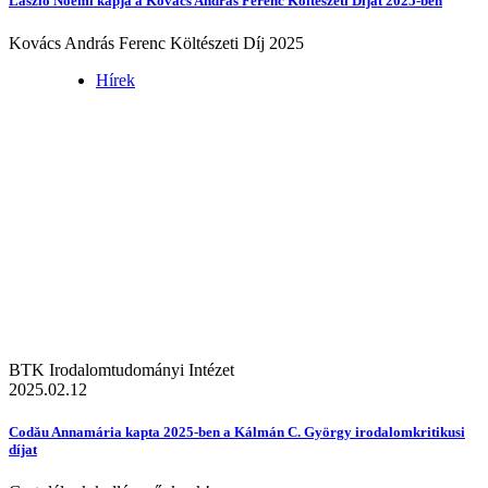
László Noémi kapja a Kovács András Ferenc Költészeti Díjat 2025-ben
Kovács András Ferenc Költészeti Díj 2025
Hírek
BTK Irodalomtudományi Intézet
2025.02.12
Codău Annamária kapta 2025-ben a Kálmán C. György irodalomkritikusi
díjat