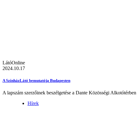
LátóOnline
2024.10.17
A SzínházLátó bemutatója Budapesten
A lapszám szerzőinek beszélgetése a Dante Közösségi Alkotótérben
Hírek