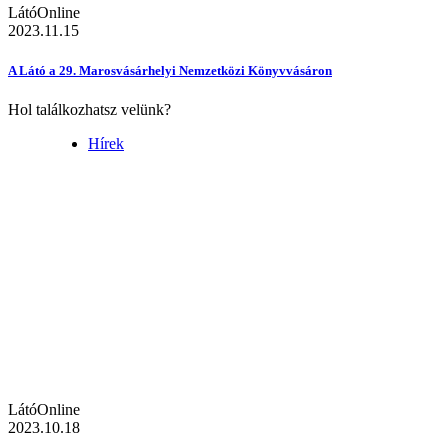
LátóOnline
2023.11.15
A Látó a 29. Marosvásárhelyi Nemzetközi Könyvvásáron
Hol találkozhatsz velünk?
Hírek
LátóOnline
2023.10.18