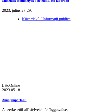
Műnemek és műhelyek a hetedik Látó-táborban
2023. július 27-29.
Közérdekű / Informații publice
LátóOnline
2023.05.18
Anunț important!
A szerkesztői állásfelvételi felfüggesztése.