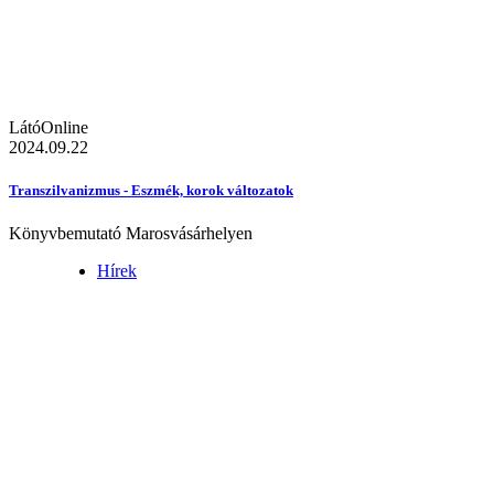
LátóOnline
2024.09.22
Transzilvanizmus - Eszmék, korok változatok
Könyvbemutató Marosvásárhelyen
Hírek