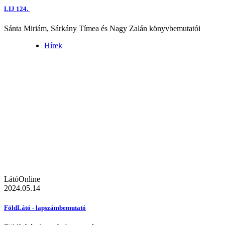
LIJ 124.
Sánta Miriám, Sárkány Tímea és Nagy Zalán könyvbemutatói
Hírek
LátóOnline
2024.05.14
FöldLátó - lapszámbemutató