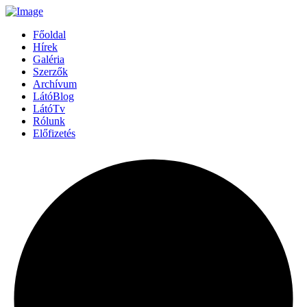
Főoldal
Hírek
Galéria
Szerzők
Archívum
LátóBlog
LátóTv
Rólunk
Előfizetés