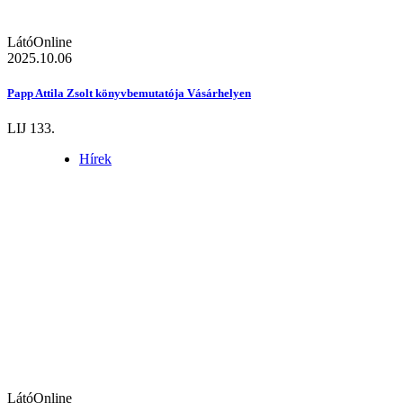
LátóOnline
2025.10.06
Papp Attila Zsolt könyvbemutatója Vásárhelyen
LIJ 133.
Hírek
LátóOnline