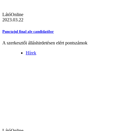
LátóOnline
2023.03.22
Punctajul final ale candidatilor
A szerkesztői álláshirdetésen elért pontszámok
Hírek
LátóOnline