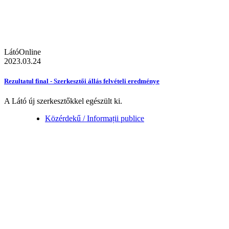
LátóOnline
2023.03.24
Rezultatul final - Szerkesztői állás felvételi eredménye
A Látó új szerkesztőkkel egészült ki.
Közérdekű / Informații publice