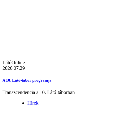
LátóOnline
2026.07.29
A 10. Látó-tábor programja
Transzcendencia a 10. Látó-táborban
Hírek