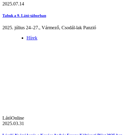
2025.07.14
Tabuk a 9. Látó-táborban
2025. július 24–27., Vármező, Csodál-lak Panzió
Hírek
LátóOnline
2025.03.31