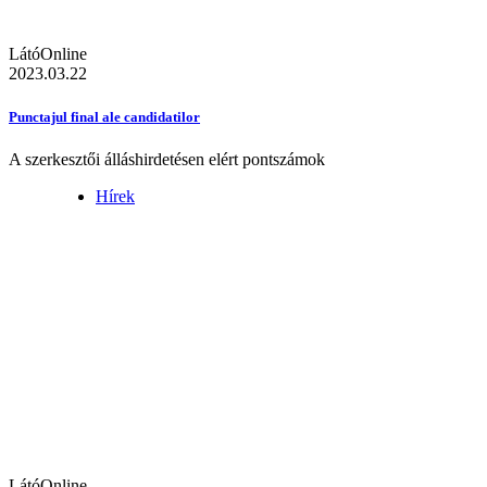
LátóOnline
2023.03.22
Punctajul final ale candidatilor
A szerkesztői álláshirdetésen elért pontszámok
Hírek
LátóOnline