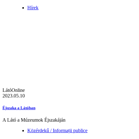
Hírek
LátóOnline
2023.05.10
Éjszaka a Látóban
A Látó a Múzeumok Éjszakáján
Közérdekű / Informații publice