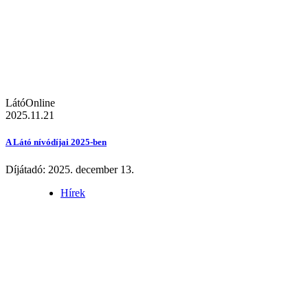
LátóOnline
2025.11.21
A Látó nívódíjai 2025-ben
Díjátadó: 2025. december 13.
Hírek