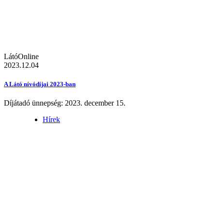
LátóOnline
2023.12.04
A Látó nívódíjai 2023-ban
Díjátadó ünnepség: 2023. december 15.
Hírek