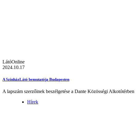
LátóOnline
2024.10.17
A SzínházLátó bemutatója Budapesten
A lapszám szerzőinek beszélgetése a Dante Közösségi Alkotótérben
Hírek