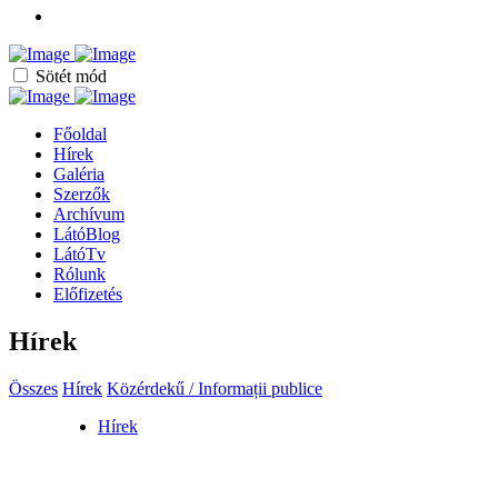
Sötét mód
Főoldal
Hírek
Galéria
Szerzők
Archívum
LátóBlog
LátóTv
Rólunk
Előfizetés
Hírek
Összes
Hírek
Közérdekű / Informații publice
Hírek