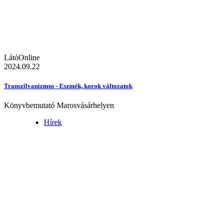
LátóOnline
2024.09.22
Transzilvanizmus - Eszmék, korok változatok
Könyvbemutató Marosvásárhelyen
Hírek