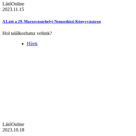
LátóOnline
2023.11.15
A Látó a 29. Marosvásárhelyi Nemzetközi Könyvvásáron
Hol találkozhatsz velünk?
Hírek
LátóOnline
2023.10.18