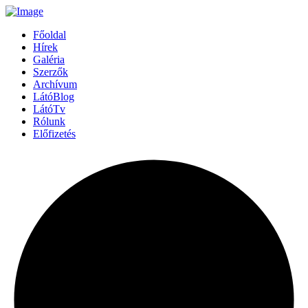
Főoldal
Hírek
Galéria
Szerzők
Archívum
LátóBlog
LátóTv
Rólunk
Előfizetés