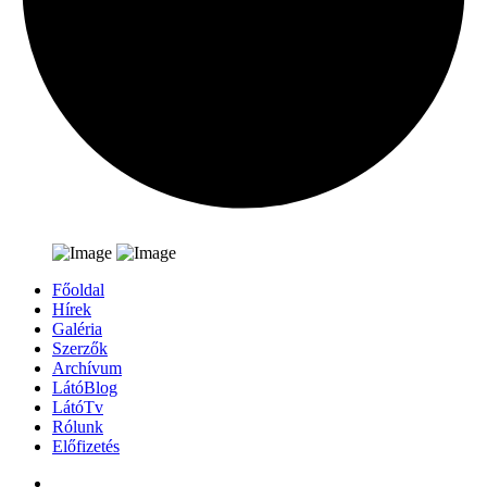
Főoldal
Hírek
Galéria
Szerzők
Archívum
LátóBlog
LátóTv
Rólunk
Előfizetés