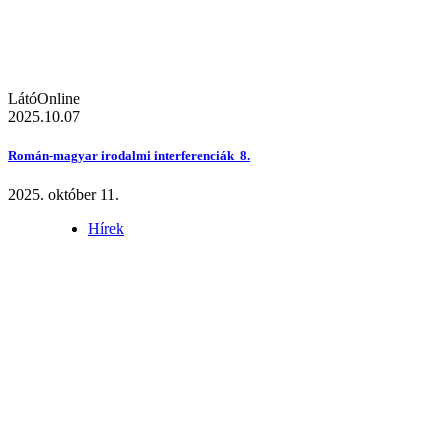
LátóOnline
2025.10.07
Román-magyar irodalmi interferenciák 8.
2025. október 11.
Hírek