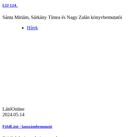
LIJ 124.
Sánta Miriám, Sárkány Tímea és Nagy Zalán könyvbemutatói
Hírek
LátóOnline
2024.05.14
FöldLátó - lapszámbemutató