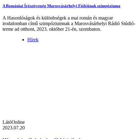
A Romániai Írószövetség Marosvásárhelyi Fiókjának szimpóziuma
A Hasonlóságok és különbségek a mai román és magyar
irodalomban című szimpóziumnak a Marosvásárhelyi Rádió Stúdió-
terme ad otthont, 2023. október 21-én, szombaton.
Hírek
LátóOnline
2023.07.20