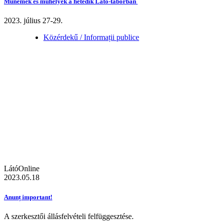
Műnemek és műhelyek a hetedik Látó-táborban
2023. július 27-29.
Közérdekű / Informații publice
LátóOnline
2023.05.18
Anunț important!
A szerkesztői állásfelvételi felfüggesztése.