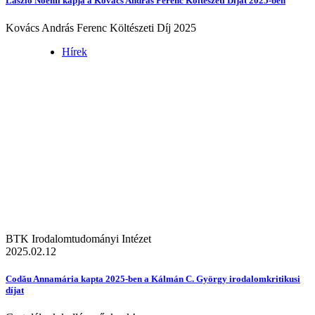
László Noémi kapja a Kovács András Ferenc Költészeti Díjat 2025-ben
Kovács András Ferenc Költészeti Díj 2025
Hírek
BTK Irodalomtudományi Intézet
2025.02.12
Codău Annamária kapta 2025-ben a Kálmán C. György irodalomkritikusi
díjat