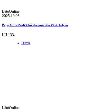
LátóOnline
2025.10.06
Papp Attila Zsolt könyvbemutatója Vásárhelyen
LIJ 133.
Hírek
LátóOnline