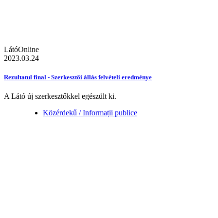
LátóOnline
2023.03.24
Rezultatul final - Szerkesztői állás felvételi eredménye
A Látó új szerkesztőkkel egészült ki.
Közérdekű / Informații publice