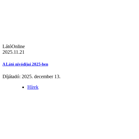
LátóOnline
2025.11.21
A Látó nívódíjai 2025-ben
Díjátadó: 2025. december 13.
Hírek