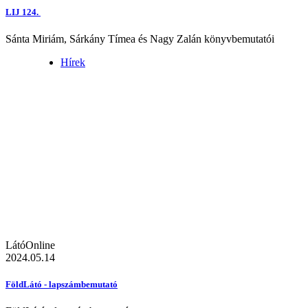
LIJ 124.
Sánta Miriám, Sárkány Tímea és Nagy Zalán könyvbemutatói
Hírek
LátóOnline
2024.05.14
FöldLátó - lapszámbemutató