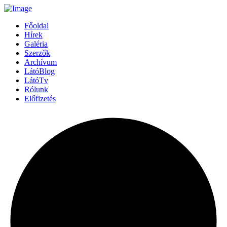
Főoldal
Hírek
Galéria
Szerzők
Archívum
LátóBlog
LátóTv
Rólunk
Előfizetés