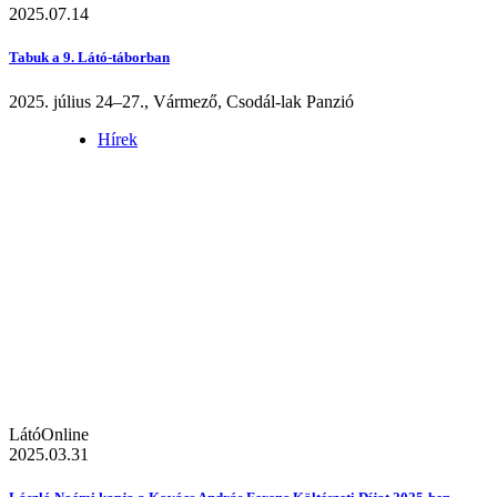
2025.07.14
Tabuk a 9. Látó-táborban
2025. július 24–27., Vármező, Csodál-lak Panzió
Hírek
LátóOnline
2025.03.31