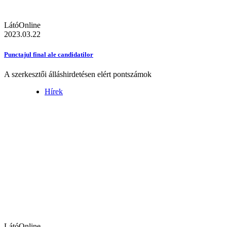
LátóOnline
2023.03.22
Punctajul final ale candidatilor
A szerkesztői álláshirdetésen elért pontszámok
Hírek
LátóOnline