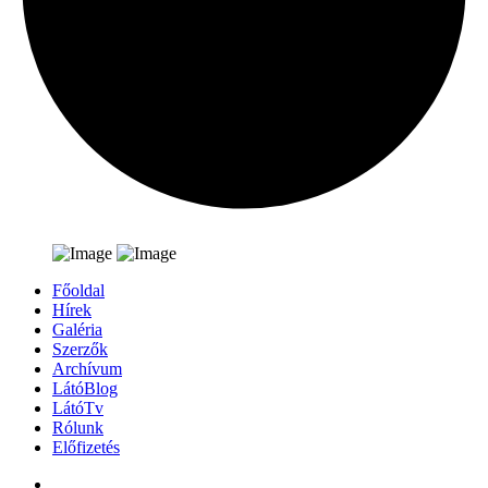
Főoldal
Hírek
Galéria
Szerzők
Archívum
LátóBlog
LátóTv
Rólunk
Előfizetés