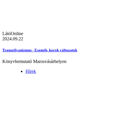
LátóOnline
2024.09.22
Transzilvanizmus - Eszmék, korok változatok
Könyvbemutató Marosvásárhelyen
Hírek