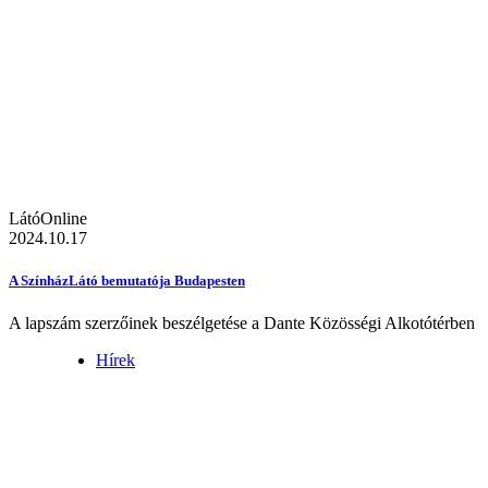
LátóOnline
2024.10.17
A SzínházLátó bemutatója Budapesten
A lapszám szerzőinek beszélgetése a Dante Közösségi Alkotótérben
Hírek