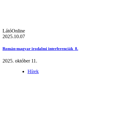
LátóOnline
2025.10.07
Román-magyar irodalmi interferenciák 8.
2025. október 11.
Hírek