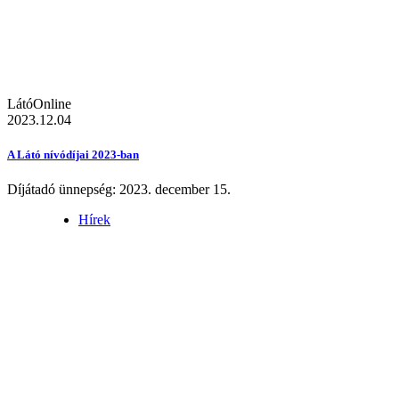
LátóOnline
2023.12.04
A Látó nívódíjai 2023-ban
Díjátadó ünnepség: 2023. december 15.
Hírek