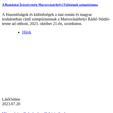
A Romániai Írószövetség Marosvásárhelyi Fiókjának szimpóziuma
A Hasonlóságok és különbségek a mai román és magyar
irodalomban című szimpóziumnak a Marosvásárhelyi Rádió Stúdió-
terme ad otthont, 2023. október 21-én, szombaton.
Hírek
LátóOnline
2023.07.20