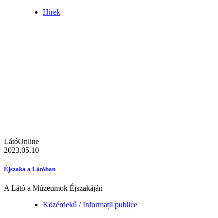
Hírek
LátóOnline
2023.05.10
Éjszaka a Látóban
A Látó a Múzeumok Éjszakáján
Közérdekű / Informații publice