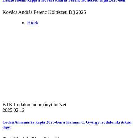
László Noémi kapja a Kovács András Ferenc Költészeti Díjat 2025-ben
Kovács András Ferenc Költészeti Díj 2025
Hírek
BTK Irodalomtudományi Intézet
2025.02.12
Codău Annamária kapta 2025-ben a Kálmán C. György irodalomkritikusi
díjat