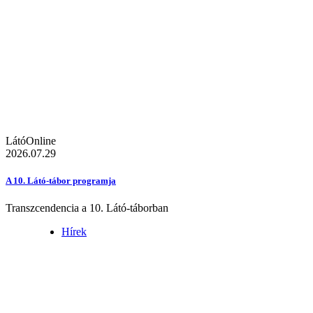
LátóOnline
2026.07.29
A 10. Látó-tábor programja
Transzcendencia a 10. Látó-táborban
Hírek