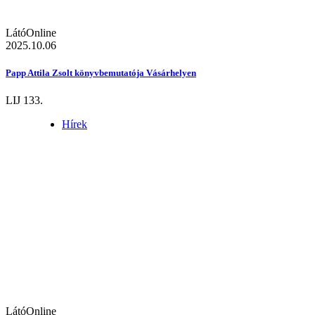
LátóOnline
2025.10.06
Papp Attila Zsolt könyvbemutatója Vásárhelyen
LIJ 133.
Hírek
LátóOnline