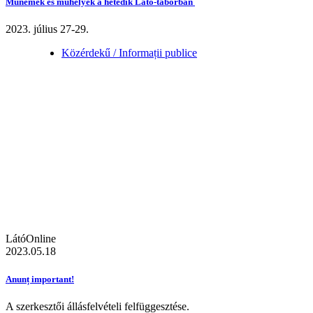
Műnemek és műhelyek a hetedik Látó-táborban
2023. július 27-29.
Közérdekű / Informații publice
LátóOnline
2023.05.18
Anunț important!
A szerkesztői állásfelvételi felfüggesztése.