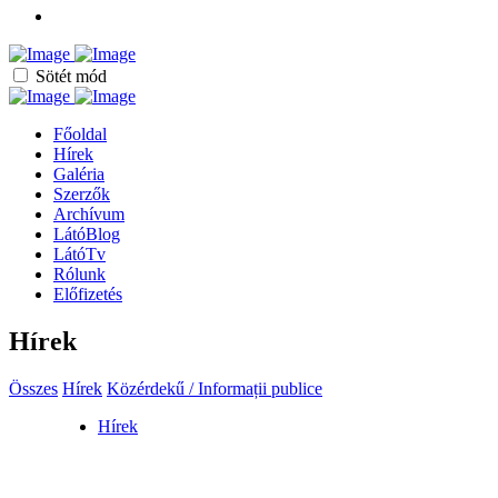
Sötét mód
Főoldal
Hírek
Galéria
Szerzők
Archívum
LátóBlog
LátóTv
Rólunk
Előfizetés
Hírek
Összes
Hírek
Közérdekű / Informații publice
Hírek