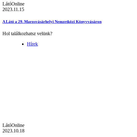
LátóOnline
2023.11.15
A Látó a 29. Marosvásárhelyi Nemzetközi Könyvvásáron
Hol találkozhatsz velünk?
Hírek
LátóOnline
2023.10.18