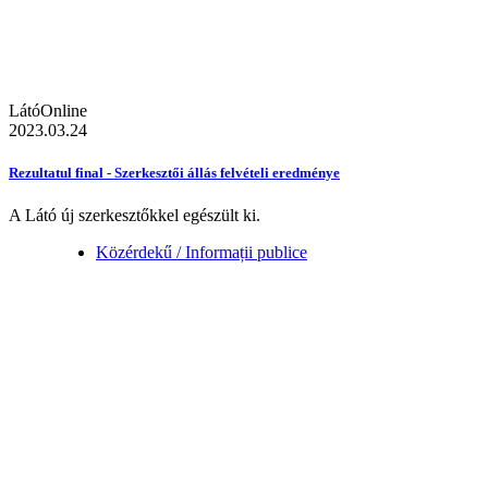
LátóOnline
2023.03.24
Rezultatul final - Szerkesztői állás felvételi eredménye
A Látó új szerkesztőkkel egészült ki.
Közérdekű / Informații publice