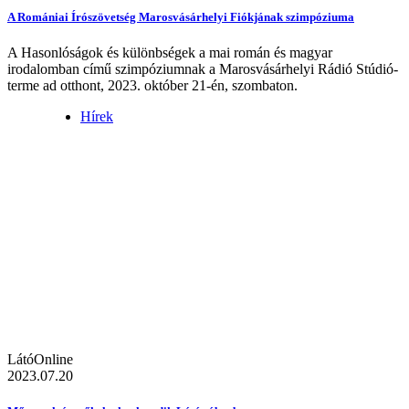
A Romániai Írószövetség Marosvásárhelyi Fiókjának szimpóziuma
A Hasonlóságok és különbségek a mai román és magyar
irodalomban című szimpóziumnak a Marosvásárhelyi Rádió Stúdió-
terme ad otthont, 2023. október 21-én, szombaton.
Hírek
LátóOnline
2023.07.20