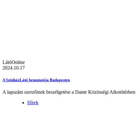
LátóOnline
2024.10.17
A SzínházLátó bemutatója Budapesten
A lapszám szerzőinek beszélgetése a Dante Közösségi Alkotótérben
Hírek