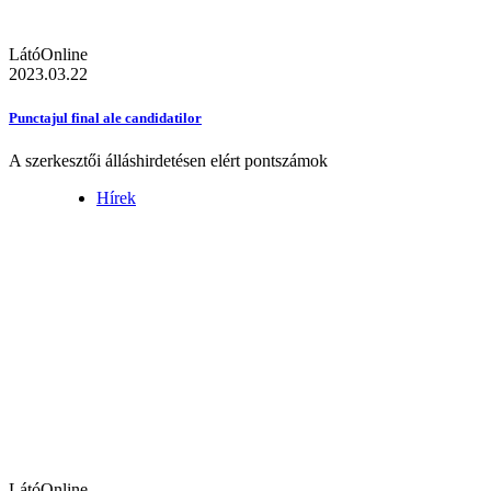
LátóOnline
2023.03.22
Punctajul final ale candidatilor
A szerkesztői álláshirdetésen elért pontszámok
Hírek
LátóOnline