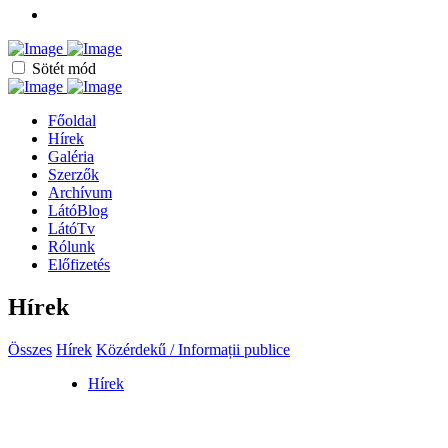
Sötét mód
Főoldal
Hírek
Galéria
Szerzők
Archívum
LátóBlog
LátóTv
Rólunk
Előfizetés
Hírek
Összes
Hírek
Közérdekű / Informații publice
Hírek