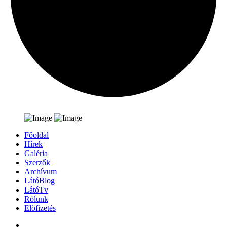
Főoldal
Hírek
Galéria
Szerzők
Archívum
LátóBlog
LátóTv
Rólunk
Előfizetés