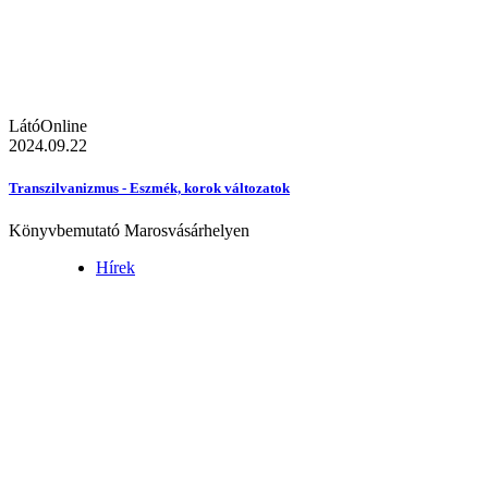
LátóOnline
2024.09.22
Transzilvanizmus - Eszmék, korok változatok
Könyvbemutató Marosvásárhelyen
Hírek