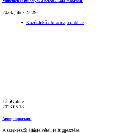
Műnemek és műhelyek a hetedik Látó-táborban
2023. július 27-29.
Közérdekű / Informații publice
LátóOnline
2023.05.18
Anunț important!
A szerkesztői állásfelvételi felfüggesztése.