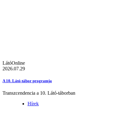
LátóOnline
2026.07.29
A 10. Látó-tábor programja
Transzcendencia a 10. Látó-táborban
Hírek