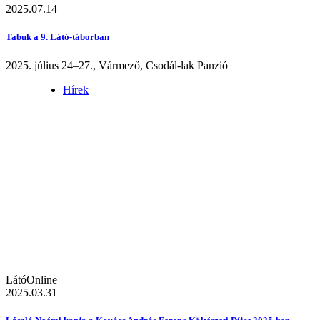
2025.07.14
Tabuk a 9. Látó-táborban
2025. július 24–27., Vármező, Csodál-lak Panzió
Hírek
LátóOnline
2025.03.31