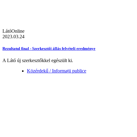
LátóOnline
2023.03.24
Rezultatul final - Szerkesztői állás felvételi eredménye
A Látó új szerkesztőkkel egészült ki.
Közérdekű / Informații publice