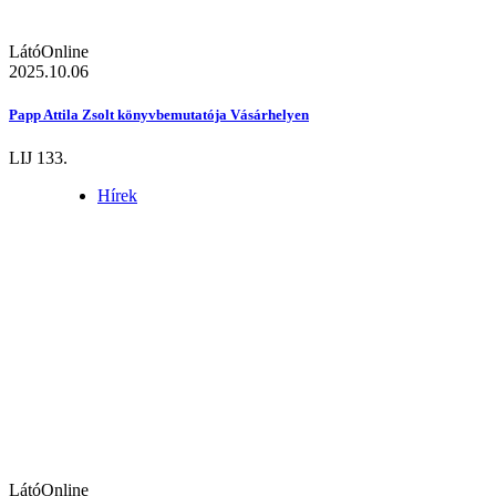
LátóOnline
2025.10.06
Papp Attila Zsolt könyvbemutatója Vásárhelyen
LIJ 133.
Hírek
LátóOnline