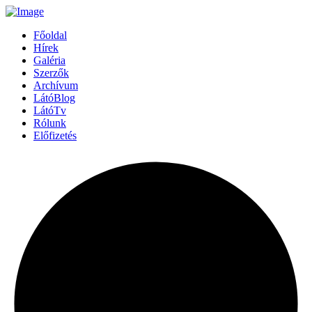
Főoldal
Hírek
Galéria
Szerzők
Archívum
LátóBlog
LátóTv
Rólunk
Előfizetés