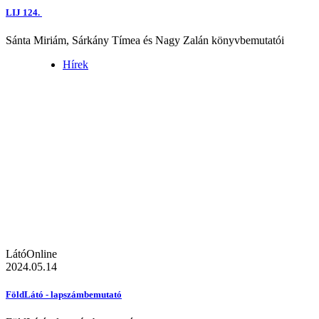
LIJ 124.
Sánta Miriám, Sárkány Tímea és Nagy Zalán könyvbemutatói
Hírek
LátóOnline
2024.05.14
FöldLátó - lapszámbemutató