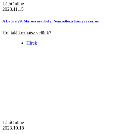
LátóOnline
2023.11.15
A Látó a 29. Marosvásárhelyi Nemzetközi Könyvvásáron
Hol találkozhatsz velünk?
Hírek
LátóOnline
2023.10.18