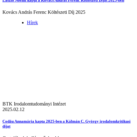
László Noémi kapja a Kovács András Ferenc Költészeti Díjat 2025-ben
Kovács András Ferenc Költészeti Díj 2025
Hírek
BTK Irodalomtudományi Intézet
2025.02.12
Codău Annamária kapta 2025-ben a Kálmán C. György irodalomkritikusi
díjat