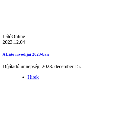
LátóOnline
2023.12.04
A Látó nívódíjai 2023-ban
Díjátadó ünnepség: 2023. december 15.
Hírek