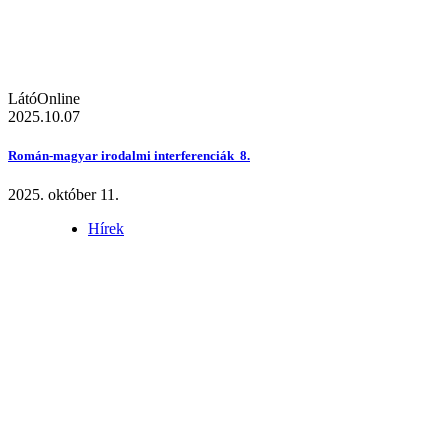
LátóOnline
2025.10.07
Román-magyar irodalmi interferenciák 8.
2025. október 11.
Hírek