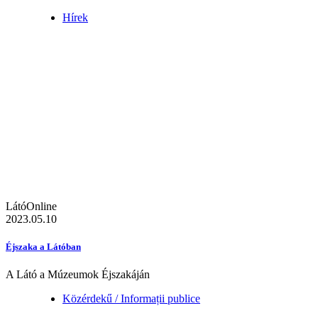
Hírek
LátóOnline
2023.05.10
Éjszaka a Látóban
A Látó a Múzeumok Éjszakáján
Közérdekű / Informații publice