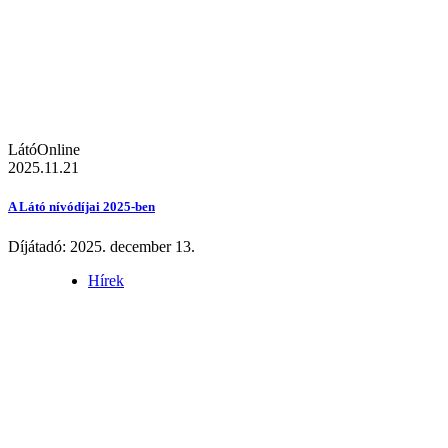
LátóOnline
2025.11.21
A Látó nívódíjai 2025-ben
Díjátadó: 2025. december 13.
Hírek