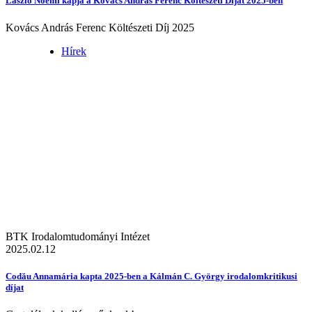
László Noémi kapja a Kovács András Ferenc Költészeti Díjat 2025-ben
Kovács András Ferenc Költészeti Díj 2025
Hírek
BTK Irodalomtudományi Intézet
2025.02.12
Codău Annamária kapta 2025-ben a Kálmán C. György irodalomkritikusi
díjat