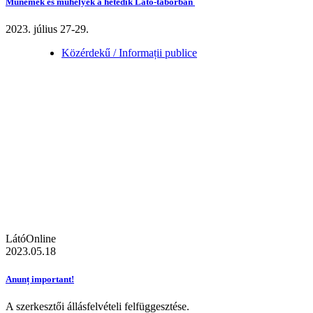
Műnemek és műhelyek a hetedik Látó-táborban
2023. július 27-29.
Közérdekű / Informații publice
LátóOnline
2023.05.18
Anunț important!
A szerkesztői állásfelvételi felfüggesztése.