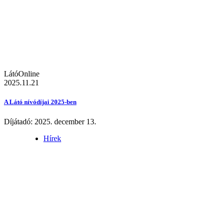
LátóOnline
2025.11.21
A Látó nívódíjai 2025-ben
Díjátadó: 2025. december 13.
Hírek