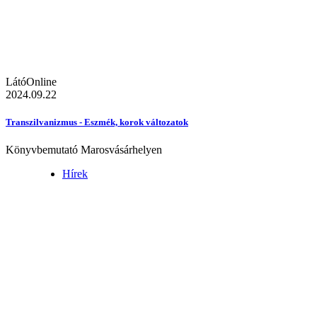
LátóOnline
2024.09.22
Transzilvanizmus - Eszmék, korok változatok
Könyvbemutató Marosvásárhelyen
Hírek