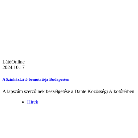
LátóOnline
2024.10.17
A SzínházLátó bemutatója Budapesten
A lapszám szerzőinek beszélgetése a Dante Közösségi Alkotótérben
Hírek