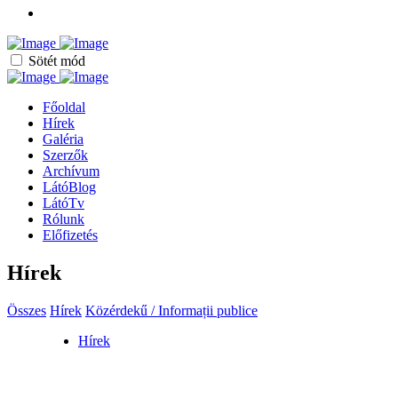
Sötét mód
Főoldal
Hírek
Galéria
Szerzők
Archívum
LátóBlog
LátóTv
Rólunk
Előfizetés
Hírek
Összes
Hírek
Közérdekű / Informații publice
Hírek