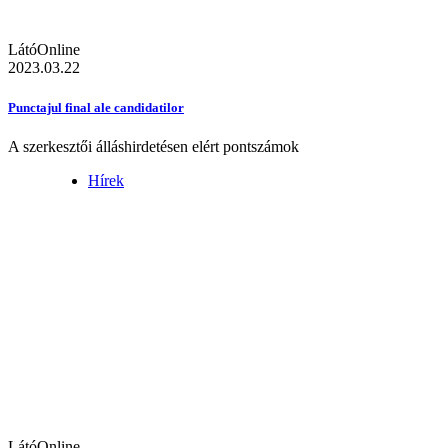
LátóOnline
2023.03.22
Punctajul final ale candidatilor
A szerkesztői álláshirdetésen elért pontszámok
Hírek
LátóOnline