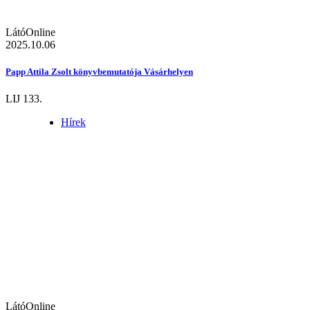
LátóOnline
2025.10.06
Papp Attila Zsolt könyvbemutatója Vásárhelyen
LIJ 133.
Hírek
LátóOnline