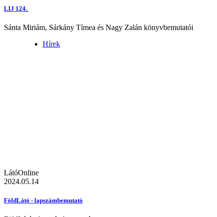
LIJ 124.
Sánta Miriám, Sárkány Tímea és Nagy Zalán könyvbemutatói
Hírek
LátóOnline
2024.05.14
FöldLátó - lapszámbemutató