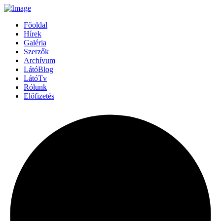
Főoldal
Hírek
Galéria
Szerzők
Archívum
LátóBlog
LátóTv
Rólunk
Előfizetés