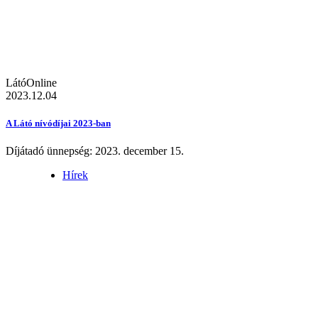
LátóOnline
2023.12.04
A Látó nívódíjai 2023-ban
Díjátadó ünnepség: 2023. december 15.
Hírek