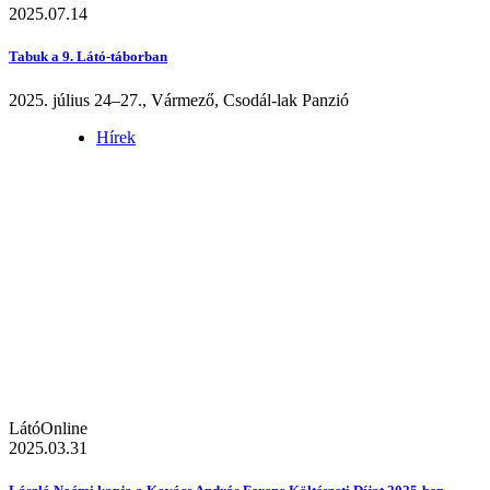
2025.07.14
Tabuk a 9. Látó-táborban
2025. július 24–27., Vármező, Csodál-lak Panzió
Hírek
LátóOnline
2025.03.31