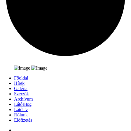
Főoldal
Hírek
Galéria
Szerzők
Archívum
LátóBlog
LátóTv
Rólunk
Előfizetés