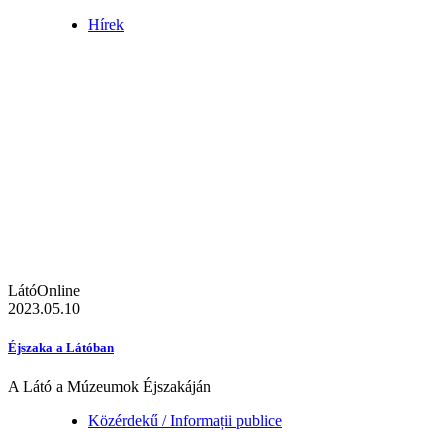
Hírek
LátóOnline
2023.05.10
Éjszaka a Látóban
A Látó a Múzeumok Éjszakáján
Közérdekű / Informații publice