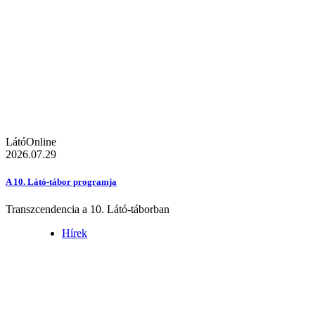
LátóOnline
2026.07.29
A 10. Látó-tábor programja
Transzcendencia a 10. Látó-táborban
Hírek