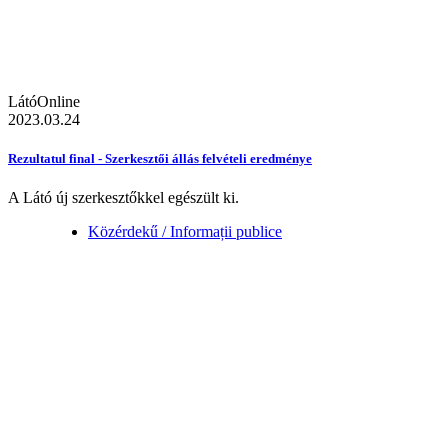
LátóOnline
2023.03.24
Rezultatul final - Szerkesztői állás felvételi eredménye
A Látó új szerkesztőkkel egészült ki.
Közérdekű / Informații publice