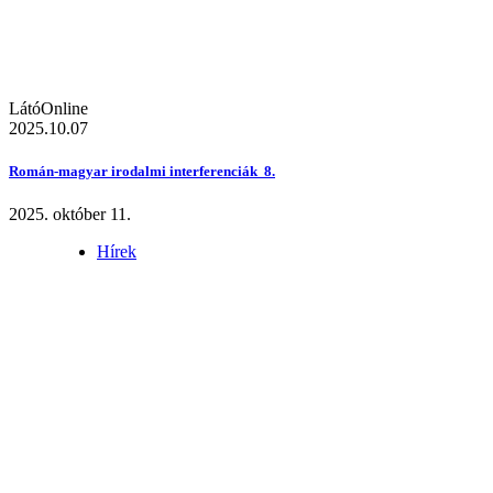
LátóOnline
2025.10.07
Román-magyar irodalmi interferenciák 8.
2025. október 11.
Hírek