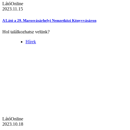
LátóOnline
2023.11.15
A Látó a 29. Marosvásárhelyi Nemzetközi Könyvvásáron
Hol találkozhatsz velünk?
Hírek
LátóOnline
2023.10.18