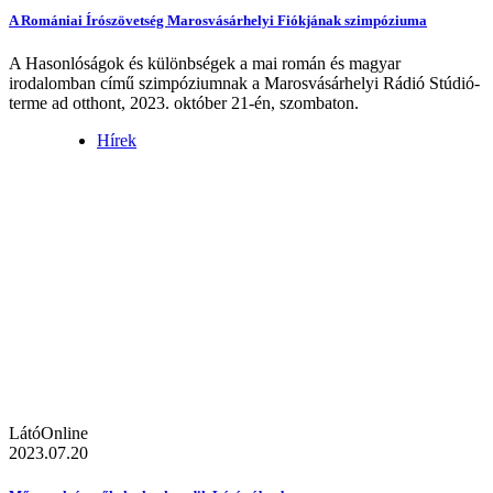
A Romániai Írószövetség Marosvásárhelyi Fiókjának szimpóziuma
A Hasonlóságok és különbségek a mai román és magyar
irodalomban című szimpóziumnak a Marosvásárhelyi Rádió Stúdió-
terme ad otthont, 2023. október 21-én, szombaton.
Hírek
LátóOnline
2023.07.20