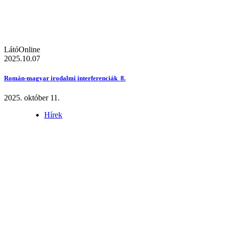
LátóOnline
2025.10.07
Román-magyar irodalmi interferenciák 8.
2025. október 11.
Hírek