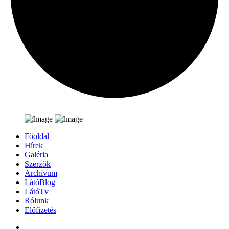
Főoldal
Hírek
Galéria
Szerzők
Archívum
LátóBlog
LátóTv
Rólunk
Előfizetés