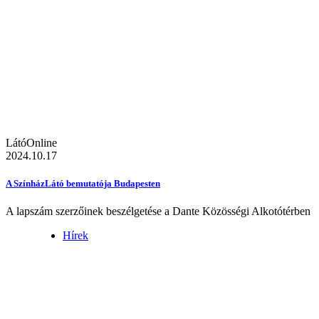
LátóOnline
2024.10.17
A SzínházLátó bemutatója Budapesten
A lapszám szerzőinek beszélgetése a Dante Közösségi Alkotótérben
Hírek