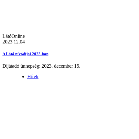
LátóOnline
2023.12.04
A Látó nívódíjai 2023-ban
Díjátadó ünnepség: 2023. december 15.
Hírek