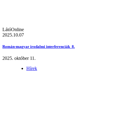
LátóOnline
2025.10.07
Román-magyar irodalmi interferenciák 8.
2025. október 11.
Hírek