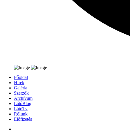
Főoldal
Hírek
Galéria
Szerzők
Archívum
LátóBlog
LátóTv
Rólunk
Előfizetés