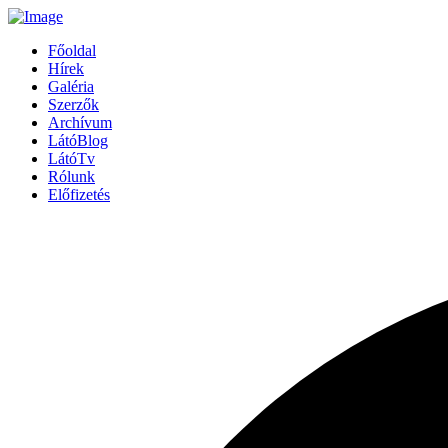
Főoldal
Hírek
Galéria
Szerzők
Archívum
LátóBlog
LátóTv
Rólunk
Előfizetés