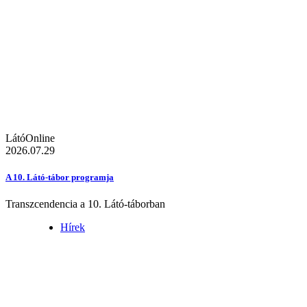
LátóOnline
2026.07.29
A 10. Látó-tábor programja
Transzcendencia a 10. Látó-táborban
Hírek