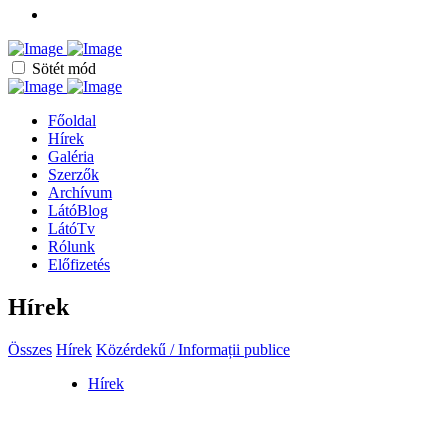
Sötét mód
Főoldal
Hírek
Galéria
Szerzők
Archívum
LátóBlog
LátóTv
Rólunk
Előfizetés
Hírek
Összes
Hírek
Közérdekű / Informații publice
Hírek