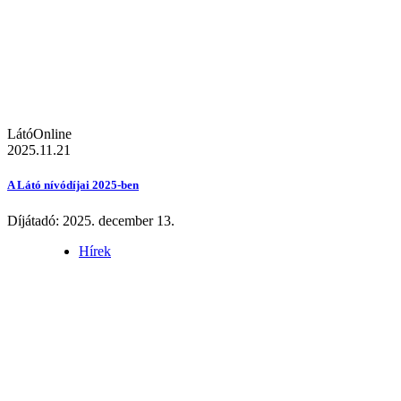
LátóOnline
2025.11.21
A Látó nívódíjai 2025-ben
Díjátadó: 2025. december 13.
Hírek