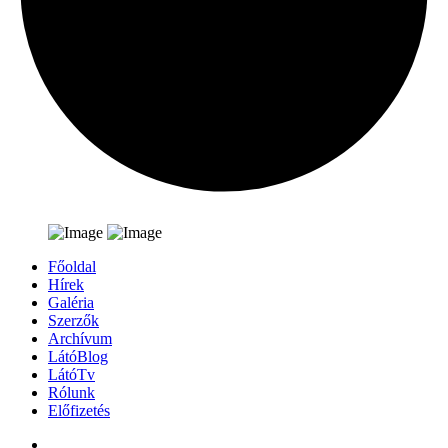
Főoldal
Hírek
Galéria
Szerzők
Archívum
LátóBlog
LátóTv
Rólunk
Előfizetés