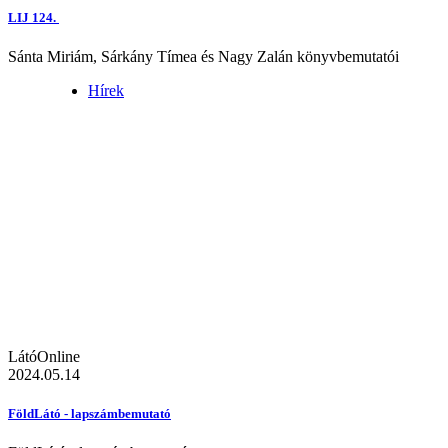
LIJ 124.
Sánta Miriám, Sárkány Tímea és Nagy Zalán könyvbemutatói
Hírek
LátóOnline
2024.05.14
FöldLátó - lapszámbemutató