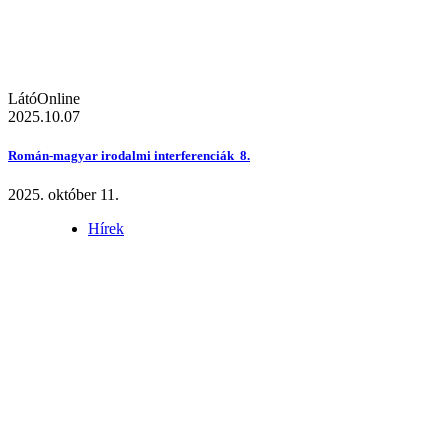
LátóOnline
2025.10.07
Román-magyar irodalmi interferenciák 8.
2025. október 11.
Hírek