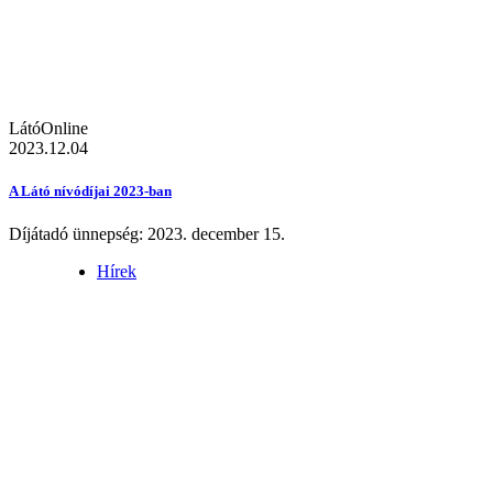
LátóOnline
2023.12.04
A Látó nívódíjai 2023-ban
Díjátadó ünnepség: 2023. december 15.
Hírek