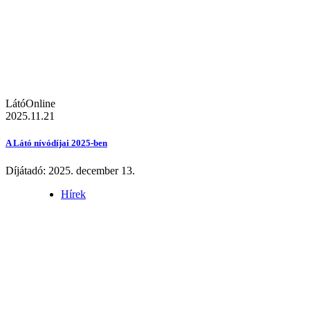
LátóOnline
2025.11.21
A Látó nívódíjai 2025-ben
Díjátadó: 2025. december 13.
Hírek