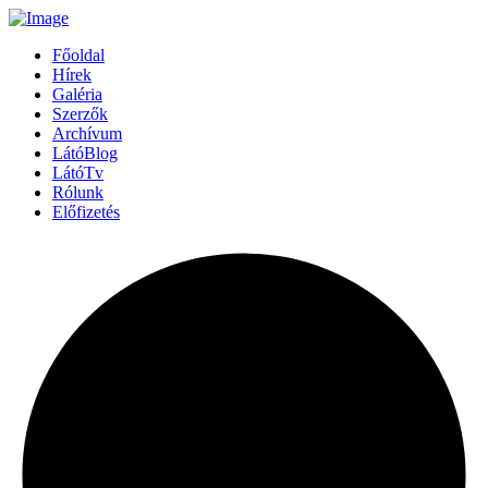
Főoldal
Hírek
Galéria
Szerzők
Archívum
LátóBlog
LátóTv
Rólunk
Előfizetés