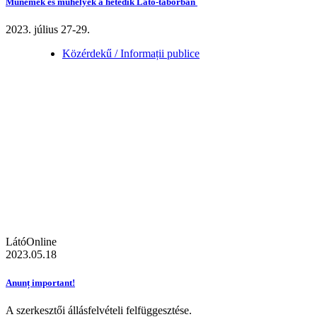
Műnemek és műhelyek a hetedik Látó-táborban
2023. július 27-29.
Közérdekű / Informații publice
LátóOnline
2023.05.18
Anunț important!
A szerkesztői állásfelvételi felfüggesztése.