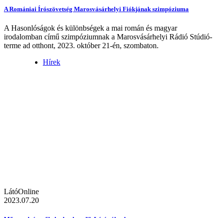
A Romániai Írószövetség Marosvásárhelyi Fiókjának szimpóziuma
A Hasonlóságok és különbségek a mai román és magyar
irodalomban című szimpóziumnak a Marosvásárhelyi Rádió Stúdió-
terme ad otthont, 2023. október 21-én, szombaton.
Hírek
LátóOnline
2023.07.20