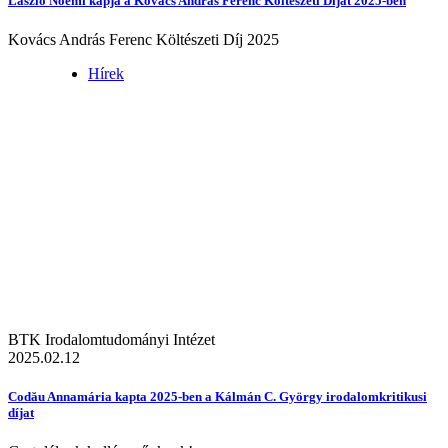
László Noémi kapja a Kovács András Ferenc Költészeti Díjat 2025-ben
Kovács András Ferenc Költészeti Díj 2025
Hírek
BTK Irodalomtudományi Intézet
2025.02.12
Codău Annamária kapta 2025-ben a Kálmán C. György irodalomkritikusi
díjat