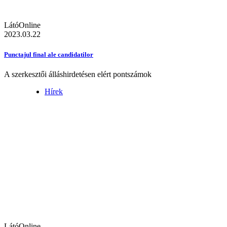
LátóOnline
2023.03.22
Punctajul final ale candidatilor
A szerkesztői álláshirdetésen elért pontszámok
Hírek
LátóOnline