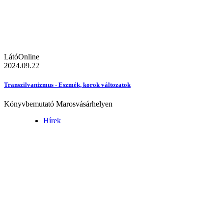
LátóOnline
2024.09.22
Transzilvanizmus - Eszmék, korok változatok
Könyvbemutató Marosvásárhelyen
Hírek