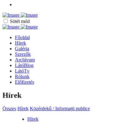
Sötét mód
Főoldal
Hírek
Galéria
Szerzők
Archívum
LátóBlog
LátóTv
Rólunk
Előfizetés
Hírek
Összes
Hírek
Közérdekű / Informații publice
Hírek