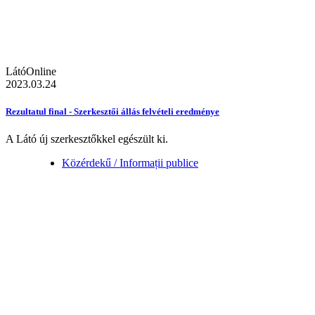
LátóOnline
2023.03.24
Rezultatul final - Szerkesztői állás felvételi eredménye
A Látó új szerkesztőkkel egészült ki.
Közérdekű / Informații publice