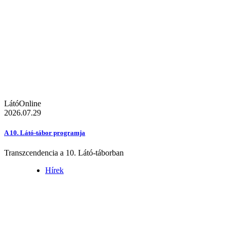
LátóOnline
2026.07.29
A 10. Látó-tábor programja
Transzcendencia a 10. Látó-táborban
Hírek