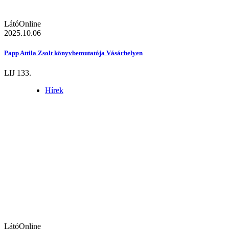
LátóOnline
2025.10.06
Papp Attila Zsolt könyvbemutatója Vásárhelyen
LIJ 133.
Hírek
LátóOnline