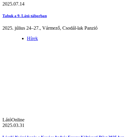
2025.07.14
Tabuk a 9. Látó-táborban
2025. július 24–27., Vármező, Csodál-lak Panzió
Hírek
LátóOnline
2025.03.31