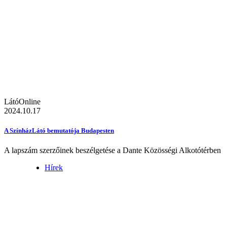
LátóOnline
2024.10.17
A SzínházLátó bemutatója Budapesten
A lapszám szerzőinek beszélgetése a Dante Közösségi Alkotótérben
Hírek