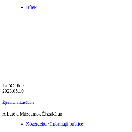
Hírek
LátóOnline
2023.05.10
Éjszaka a Látóban
A Látó a Múzeumok Éjszakáján
Közérdekű / Informații publice