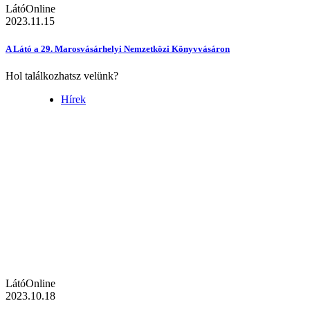
LátóOnline
2023.11.15
A Látó a 29. Marosvásárhelyi Nemzetközi Könyvvásáron
Hol találkozhatsz velünk?
Hírek
LátóOnline
2023.10.18