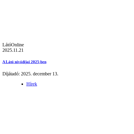
LátóOnline
2025.11.21
A Látó nívódíjai 2025-ben
Díjátadó: 2025. december 13.
Hírek