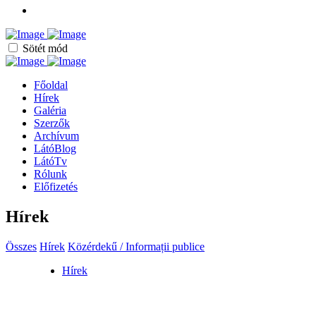
Sötét mód
Főoldal
Hírek
Galéria
Szerzők
Archívum
LátóBlog
LátóTv
Rólunk
Előfizetés
Hírek
Összes
Hírek
Közérdekű / Informații publice
Hírek