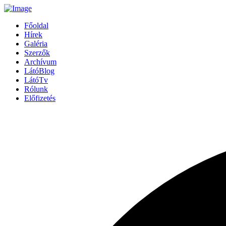
Főoldal
Hírek
Galéria
Szerzők
Archívum
LátóBlog
LátóTv
Rólunk
Előfizetés