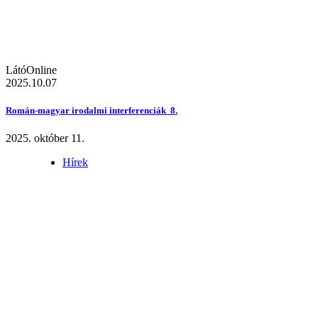
LátóOnline
2025.10.07
Román-magyar irodalmi interferenciák 8.
2025. október 11.
Hírek