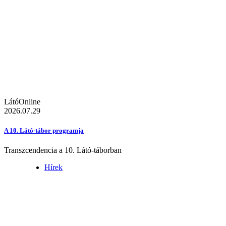
LátóOnline
2026.07.29
A 10. Látó-tábor programja
Transzcendencia a 10. Látó-táborban
Hírek