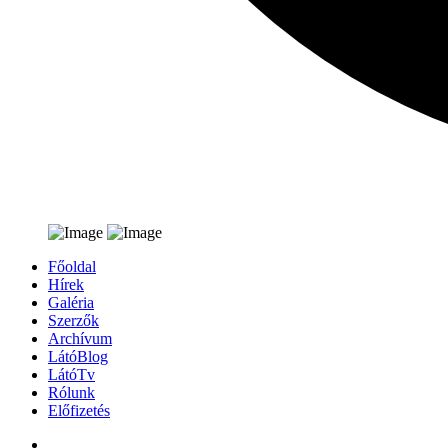
Főoldal
Hírek
Galéria
Szerzők
Archívum
LátóBlog
LátóTv
Rólunk
Előfizetés