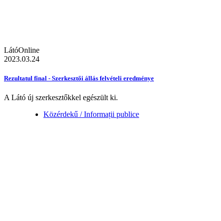
LátóOnline
2023.03.24
Rezultatul final - Szerkesztői állás felvételi eredménye
A Látó új szerkesztőkkel egészült ki.
Közérdekű / Informații publice