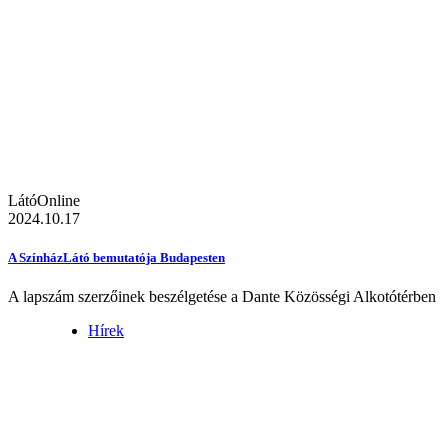
LátóOnline
2024.10.17
A SzínházLátó bemutatója Budapesten
A lapszám szerzőinek beszélgetése a Dante Közösségi Alkotótérben
Hírek