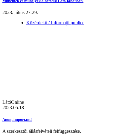
Műnemek és műhelyek a hetedik Látó-táborban
2023. július 27-29.
Közérdekű / Informații publice
LátóOnline
2023.05.18
Anunț important!
A szerkesztői állásfelvételi felfüggesztése.