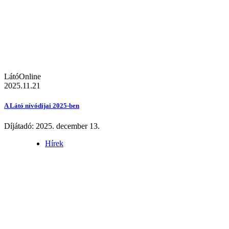
LátóOnline
2025.11.21
A Látó nívódíjai 2025-ben
Díjátadó: 2025. december 13.
Hírek