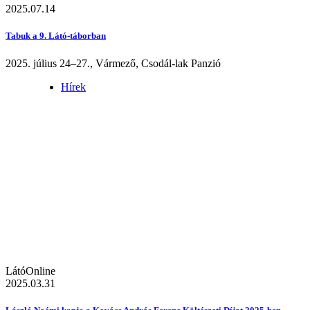
2025.07.14
Tabuk a 9. Látó-táborban
2025. július 24–27., Vármező, Csodál-lak Panzió
Hírek
LátóOnline
2025.03.31