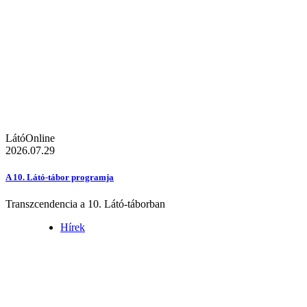
LátóOnline
2026.07.29
A 10. Látó-tábor programja
Transzcendencia a 10. Látó-táborban
Hírek