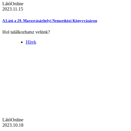
LátóOnline
2023.11.15
A Látó a 29. Marosvásárhelyi Nemzetközi Könyvvásáron
Hol találkozhatsz velünk?
Hírek
LátóOnline
2023.10.18