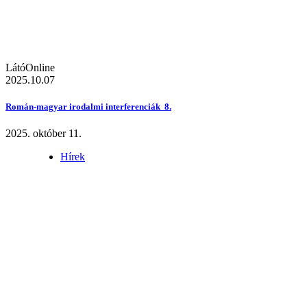
LátóOnline
2025.10.07
Román-magyar irodalmi interferenciák 8.
2025. október 11.
Hírek