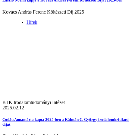
László Noémi kapja a Kovács András Ferenc Költészeti Díjat 2025-ben
Kovács András Ferenc Költészeti Díj 2025
Hírek
BTK Irodalomtudományi Intézet
2025.02.12
Codău Annamária kapta 2025-ben a Kálmán C. György irodalomkritikusi
díjat