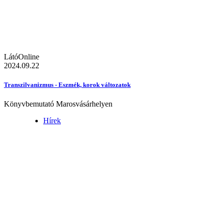
LátóOnline
2024.09.22
Transzilvanizmus - Eszmék, korok változatok
Könyvbemutató Marosvásárhelyen
Hírek