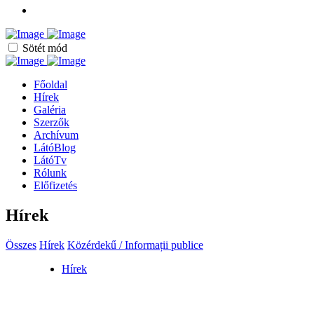
Sötét mód
Főoldal
Hírek
Galéria
Szerzők
Archívum
LátóBlog
LátóTv
Rólunk
Előfizetés
Hírek
Összes
Hírek
Közérdekű / Informații publice
Hírek