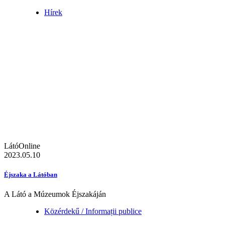
Hírek
LátóOnline
2023.05.10
Éjszaka a Látóban
A Látó a Múzeumok Éjszakáján
Közérdekű / Informații publice