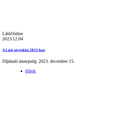
LátóOnline
2023.12.04
A Látó nívódíjai 2023-ban
Díjátadó ünnepség: 2023. december 15.
Hírek