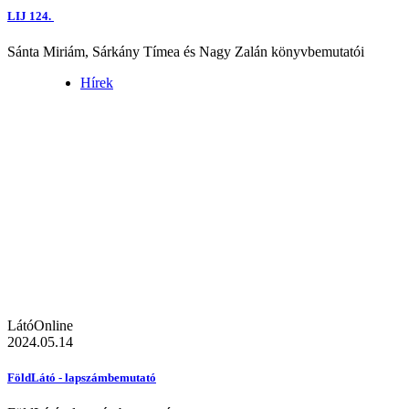
LIJ 124.
Sánta Miriám, Sárkány Tímea és Nagy Zalán könyvbemutatói
Hírek
LátóOnline
2024.05.14
FöldLátó - lapszámbemutató