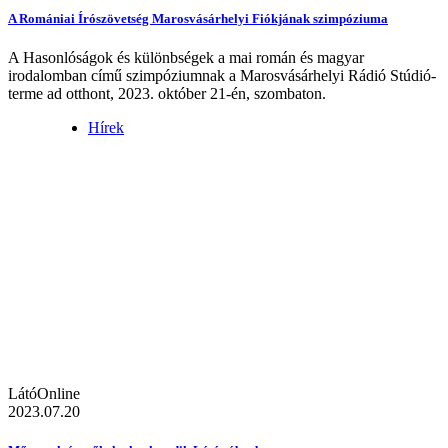
A Romániai Írószövetség Marosvásárhelyi Fiókjának szimpóziuma
A Hasonlóságok és különbségek a mai román és magyar
irodalomban című szimpóziumnak a Marosvásárhelyi Rádió Stúdió-
terme ad otthont, 2023. október 21-én, szombaton.
Hírek
LátóOnline
2023.07.20