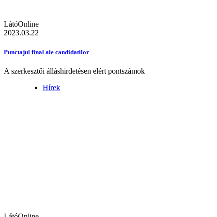
LátóOnline
2023.03.22
Punctajul final ale candidatilor
A szerkesztői álláshirdetésen elért pontszámok
Hírek
LátóOnline