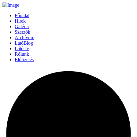
Főoldal
Hírek
Galéria
Szerzők
Archívum
LátóBlog
LátóTv
Rólunk
Előfizetés