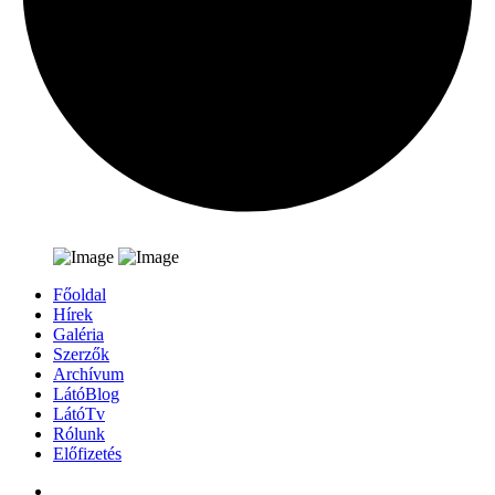
Főoldal
Hírek
Galéria
Szerzők
Archívum
LátóBlog
LátóTv
Rólunk
Előfizetés