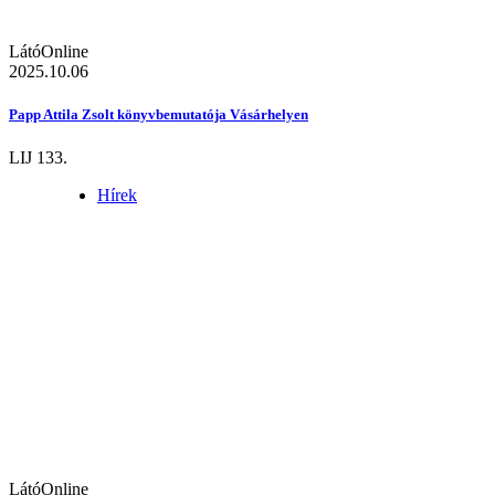
LátóOnline
2025.10.06
Papp Attila Zsolt könyvbemutatója Vásárhelyen
LIJ 133.
Hírek
LátóOnline