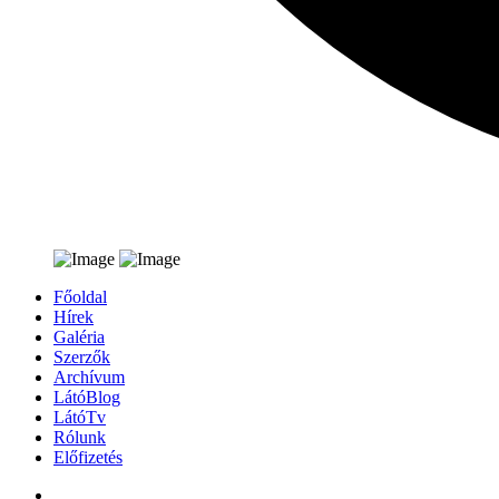
Főoldal
Hírek
Galéria
Szerzők
Archívum
LátóBlog
LátóTv
Rólunk
Előfizetés