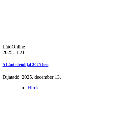
LátóOnline
2025.11.21
A Látó nívódíjai 2025-ben
Díjátadó: 2025. december 13.
Hírek