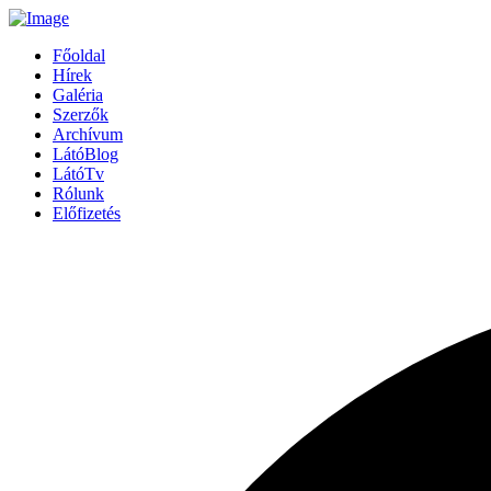
Főoldal
Hírek
Galéria
Szerzők
Archívum
LátóBlog
LátóTv
Rólunk
Előfizetés