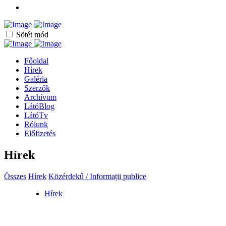
Sötét mód
Főoldal
Hírek
Galéria
Szerzők
Archívum
LátóBlog
LátóTv
Rólunk
Előfizetés
Hírek
Összes
Hírek
Közérdekű / Informații publice
Hírek