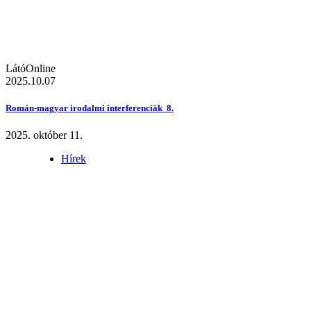
LátóOnline
2025.10.07
Román-magyar irodalmi interferenciák 8.
2025. október 11.
Hírek