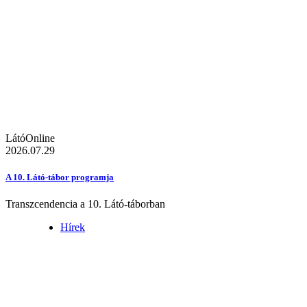
LátóOnline
2026.07.29
A 10. Látó-tábor programja
Transzcendencia a 10. Látó-táborban
Hírek