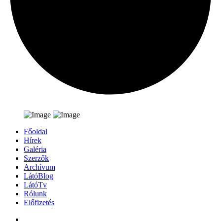
Főoldal
Hírek
Galéria
Szerzők
Archívum
LátóBlog
LátóTv
Rólunk
Előfizetés