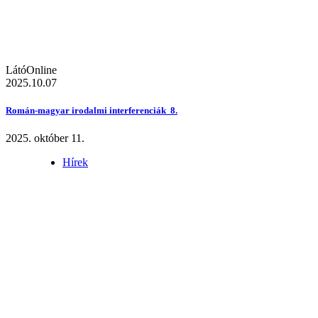
LátóOnline
2025.10.07
Román-magyar irodalmi interferenciák 8.
2025. október 11.
Hírek