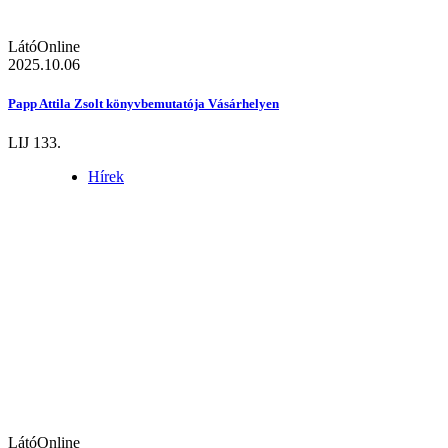
LátóOnline
2025.10.06
Papp Attila Zsolt könyvbemutatója Vásárhelyen
LIJ 133.
Hírek
LátóOnline