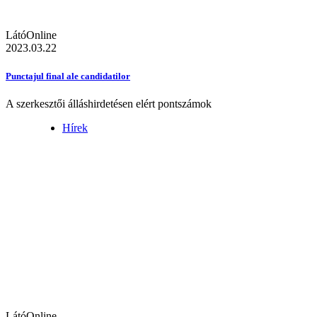
LátóOnline
2023.03.22
Punctajul final ale candidatilor
A szerkesztői álláshirdetésen elért pontszámok
Hírek
LátóOnline