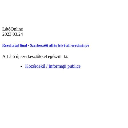
LátóOnline
2023.03.24
Rezultatul final - Szerkesztői állás felvételi eredménye
A Látó új szerkesztőkkel egészült ki.
Közérdekű / Informații publice