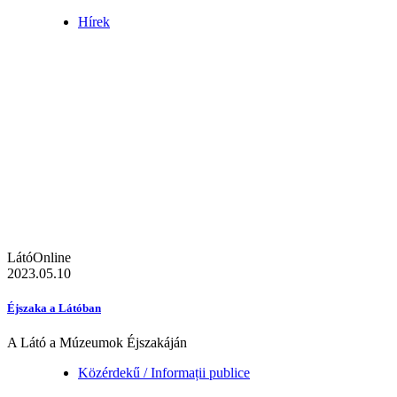
Hírek
LátóOnline
2023.05.10
Éjszaka a Látóban
A Látó a Múzeumok Éjszakáján
Közérdekű / Informații publice