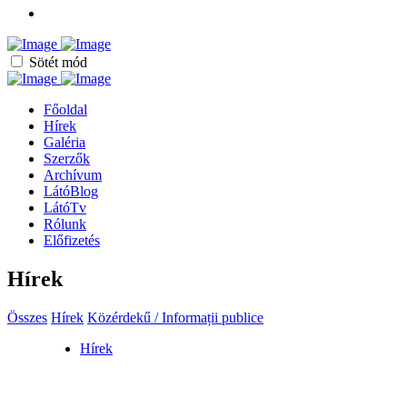
Sötét mód
Főoldal
Hírek
Galéria
Szerzők
Archívum
LátóBlog
LátóTv
Rólunk
Előfizetés
Hírek
Összes
Hírek
Közérdekű / Informații publice
Hírek