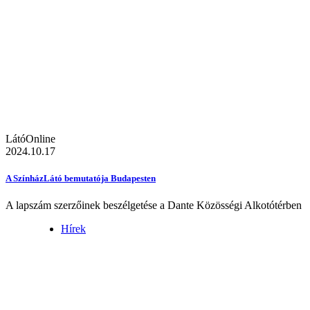
LátóOnline
2024.10.17
A SzínházLátó bemutatója Budapesten
A lapszám szerzőinek beszélgetése a Dante Közösségi Alkotótérben
Hírek