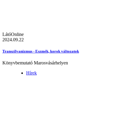
LátóOnline
2024.09.22
Transzilvanizmus - Eszmék, korok változatok
Könyvbemutató Marosvásárhelyen
Hírek