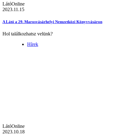
LátóOnline
2023.11.15
A Látó a 29. Marosvásárhelyi Nemzetközi Könyvvásáron
Hol találkozhatsz velünk?
Hírek
LátóOnline
2023.10.18