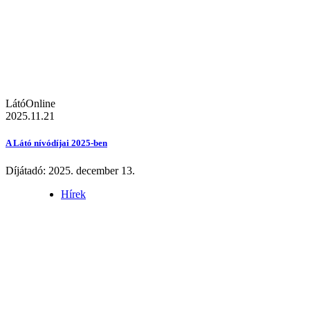
LátóOnline
2025.11.21
A Látó nívódíjai 2025-ben
Díjátadó: 2025. december 13.
Hírek