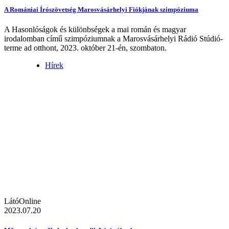
A Romániai Írószövetség Marosvásárhelyi Fiókjának szimpóziuma
A Hasonlóságok és különbségek a mai román és magyar
irodalomban című szimpóziumnak a Marosvásárhelyi Rádió Stúdió-
terme ad otthont, 2023. október 21-én, szombaton.
Hírek
LátóOnline
2023.07.20