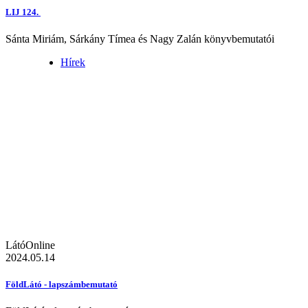
LIJ 124.
Sánta Miriám, Sárkány Tímea és Nagy Zalán könyvbemutatói
Hírek
LátóOnline
2024.05.14
FöldLátó - lapszámbemutató