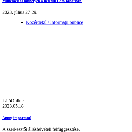
Műnemek és műhelyek a hetedik Látó-táborban
2023. július 27-29.
Közérdekű / Informații publice
LátóOnline
2023.05.18
Anunț important!
A szerkesztői állásfelvételi felfüggesztése.