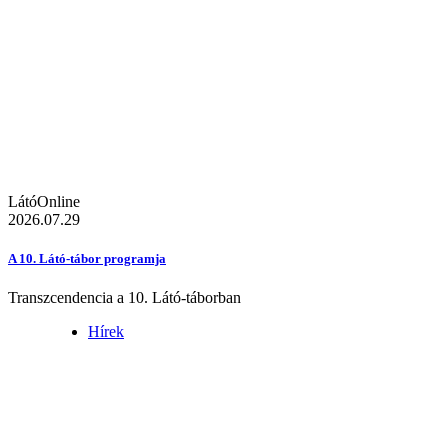
LátóOnline
2026.07.29
A 10. Látó-tábor programja
Transzcendencia a 10. Látó-táborban
Hírek