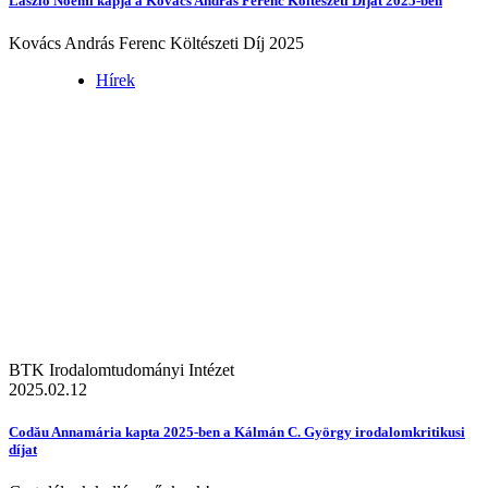
László Noémi kapja a Kovács András Ferenc Költészeti Díjat 2025-ben
Kovács András Ferenc Költészeti Díj 2025
Hírek
BTK Irodalomtudományi Intézet
2025.02.12
Codău Annamária kapta 2025-ben a Kálmán C. György irodalomkritikusi
díjat