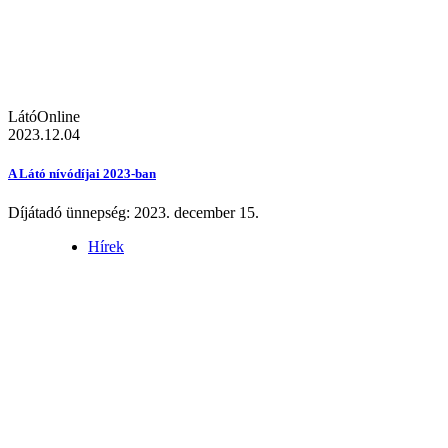
LátóOnline
2023.12.04
A Látó nívódíjai 2023-ban
Díjátadó ünnepség: 2023. december 15.
Hírek