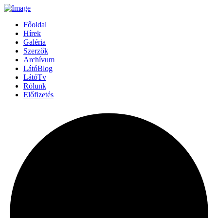
Főoldal
Hírek
Galéria
Szerzők
Archívum
LátóBlog
LátóTv
Rólunk
Előfizetés