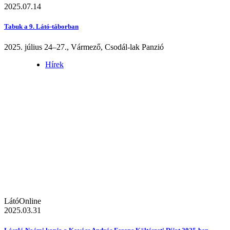
2025.07.14
Tabuk a 9. Látó-táborban
2025. július 24–27., Vármező, Csodál-lak Panzió
Hírek
LátóOnline
2025.03.31