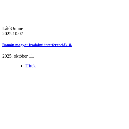
LátóOnline
2025.10.07
Román-magyar irodalmi interferenciák 8.
2025. október 11.
Hírek