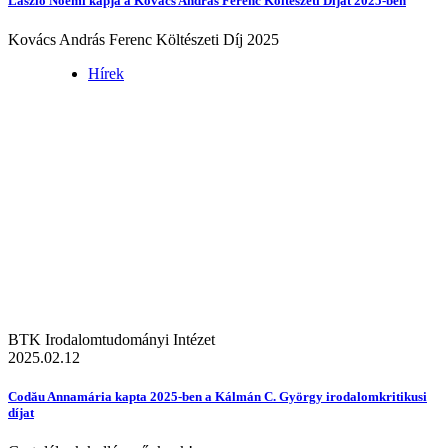
László Noémi kapja a Kovács András Ferenc Költészeti Díjat 2025-ben
Kovács András Ferenc Költészeti Díj 2025
Hírek
BTK Irodalomtudományi Intézet
2025.02.12
Codău Annamária kapta 2025-ben a Kálmán C. György irodalomkritikusi
díjat