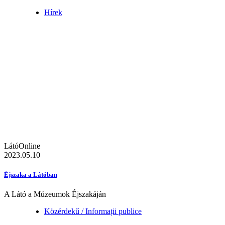
Hírek
LátóOnline
2023.05.10
Éjszaka a Látóban
A Látó a Múzeumok Éjszakáján
Közérdekű / Informații publice