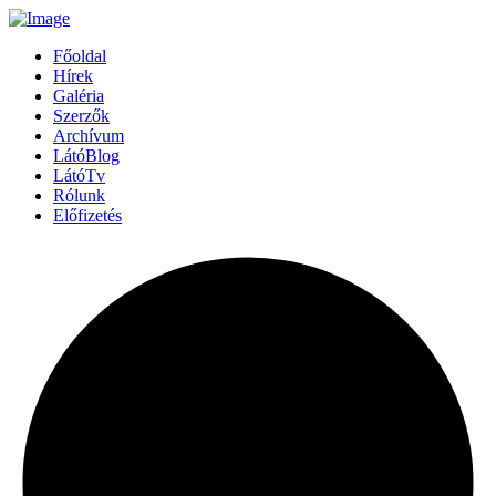
Főoldal
Hírek
Galéria
Szerzők
Archívum
LátóBlog
LátóTv
Rólunk
Előfizetés