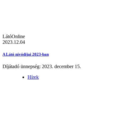
LátóOnline
2023.12.04
A Látó nívódíjai 2023-ban
Díjátadó ünnepség: 2023. december 15.
Hírek