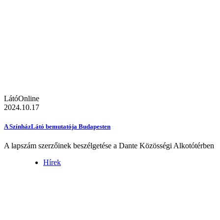
LátóOnline
2024.10.17
A SzínházLátó bemutatója Budapesten
A lapszám szerzőinek beszélgetése a Dante Közösségi Alkotótérben
Hírek