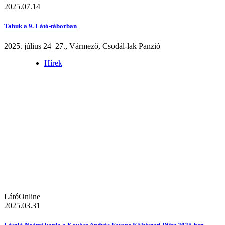
2025.07.14
Tabuk a 9. Látó-táborban
2025. július 24–27., Vármező, Csodál-lak Panzió
Hírek
LátóOnline
2025.03.31