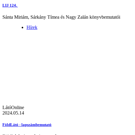
LIJ 124.
Sánta Miriám, Sárkány Tímea és Nagy Zalán könyvbemutatói
Hírek
LátóOnline
2024.05.14
FöldLátó - lapszámbemutató