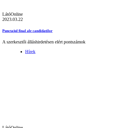
LátóOnline
2023.03.22
Punctajul final ale candidatilor
A szerkesztői álláshirdetésen elért pontszámok
Hírek
LátóOnline