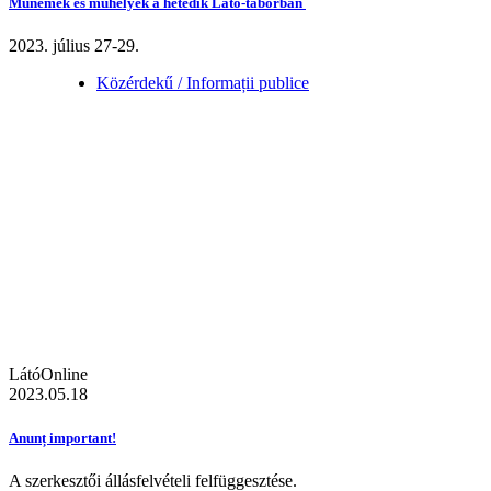
Műnemek és műhelyek a hetedik Látó-táborban
2023. július 27-29.
Közérdekű / Informații publice
LátóOnline
2023.05.18
Anunț important!
A szerkesztői állásfelvételi felfüggesztése.