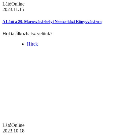
LátóOnline
2023.11.15
A Látó a 29. Marosvásárhelyi Nemzetközi Könyvvásáron
Hol találkozhatsz velünk?
Hírek
LátóOnline
2023.10.18