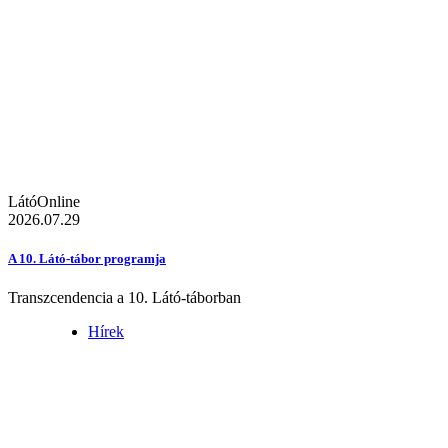
LátóOnline
2026.07.29
A 10. Látó-tábor programja
Transzcendencia a 10. Látó-táborban
Hírek