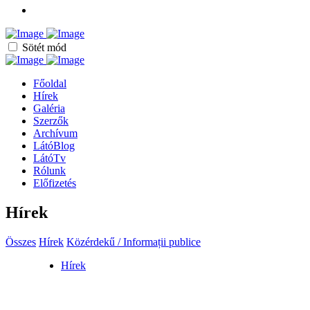
Sötét mód
Főoldal
Hírek
Galéria
Szerzők
Archívum
LátóBlog
LátóTv
Rólunk
Előfizetés
Hírek
Összes
Hírek
Közérdekű / Informații publice
Hírek