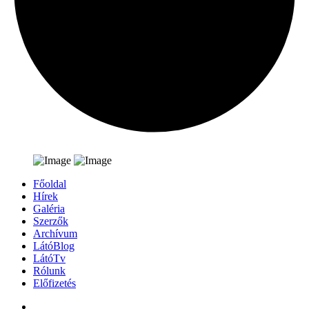
Főoldal
Hírek
Galéria
Szerzők
Archívum
LátóBlog
LátóTv
Rólunk
Előfizetés