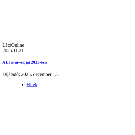
LátóOnline
2025.11.21
A Látó nívódíjai 2025-ben
Díjátadó: 2025. december 13.
Hírek