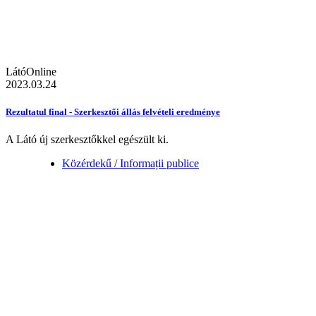
LátóOnline
2023.03.24
Rezultatul final - Szerkesztői állás felvételi eredménye
A Látó új szerkesztőkkel egészült ki.
Közérdekű / Informații publice