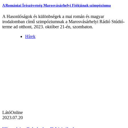
A Romániai Írószövetség Marosvásárhelyi Fiókjának szimpóziuma
A Hasonlóságok és különbségek a mai román és magyar
irodalomban című szimpóziumnak a Marosvásárhelyi Rádió Stúdió-
terme ad otthont, 2023. október 21-én, szombaton.
Hírek
LátóOnline
2023.07.20