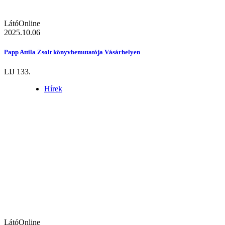
LátóOnline
2025.10.06
Papp Attila Zsolt könyvbemutatója Vásárhelyen
LIJ 133.
Hírek
LátóOnline