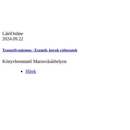
LátóOnline
2024.09.22
Transzilvanizmus - Eszmék, korok változatok
Könyvbemutató Marosvásárhelyen
Hírek