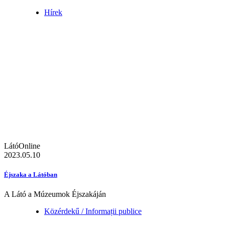
Hírek
LátóOnline
2023.05.10
Éjszaka a Látóban
A Látó a Múzeumok Éjszakáján
Közérdekű / Informații publice