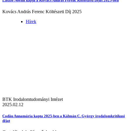
László Noémi kapja a Kovács András Ferenc Költészeti Díjat 2025-ben
Kovács András Ferenc Költészeti Díj 2025
Hírek
BTK Irodalomtudományi Intézet
2025.02.12
Codău Annamária kapta 2025-ben a Kálmán C. György irodalomkritikusi
díjat