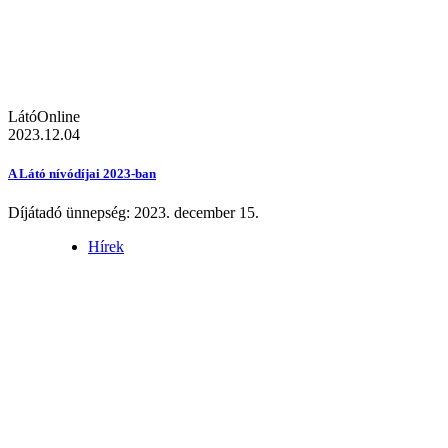
LátóOnline
2023.12.04
A Látó nívódíjai 2023-ban
Díjátadó ünnepség: 2023. december 15.
Hírek