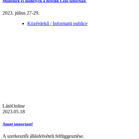
Műnemek és műhelyek a hetedik Látó-táborban
2023. július 27-29.
Közérdekű / Informații publice
LátóOnline
2023.05.18
Anunț important!
A szerkesztői állásfelvételi felfüggesztése.