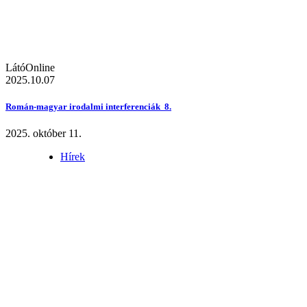
LátóOnline
2025.10.07
Román-magyar irodalmi interferenciák 8.
2025. október 11.
Hírek