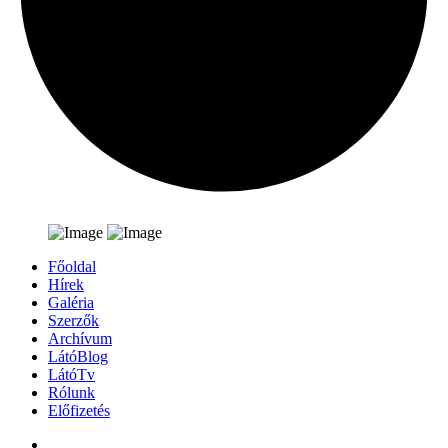
Főoldal
Hírek
Galéria
Szerzők
Archívum
LátóBlog
LátóTv
Rólunk
Előfizetés