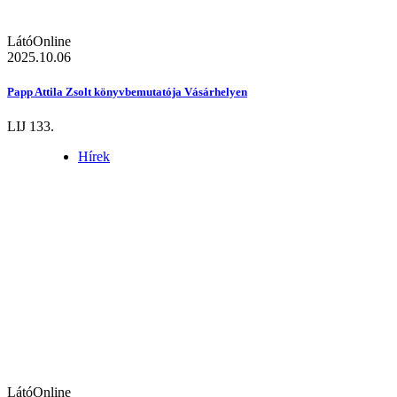
LátóOnline
2025.10.06
Papp Attila Zsolt könyvbemutatója Vásárhelyen
LIJ 133.
Hírek
LátóOnline