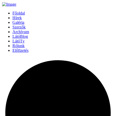
Főoldal
Hírek
Galéria
Szerzők
Archívum
LátóBlog
LátóTv
Rólunk
Előfizetés