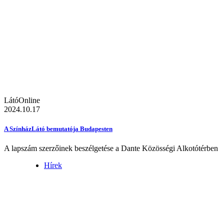
LátóOnline
2024.10.17
A SzínházLátó bemutatója Budapesten
A lapszám szerzőinek beszélgetése a Dante Közösségi Alkotótérben
Hírek