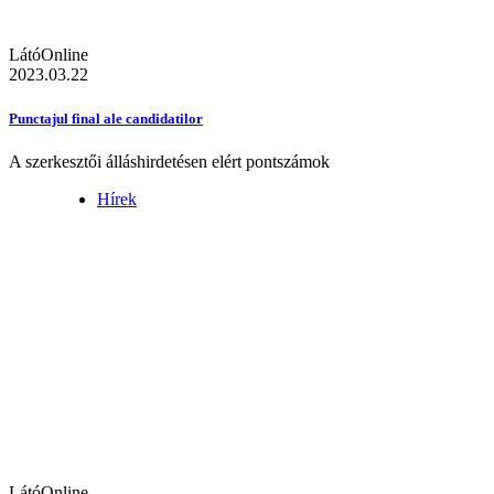
LátóOnline
2023.03.22
Punctajul final ale candidatilor
A szerkesztői álláshirdetésen elért pontszámok
Hírek
LátóOnline