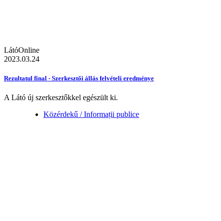
LátóOnline
2023.03.24
Rezultatul final - Szerkesztői állás felvételi eredménye
A Látó új szerkesztőkkel egészült ki.
Közérdekű / Informații publice