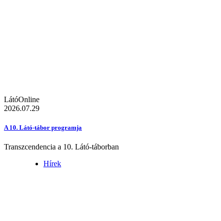
LátóOnline
2026.07.29
A 10. Látó-tábor programja
Transzcendencia a 10. Látó-táborban
Hírek