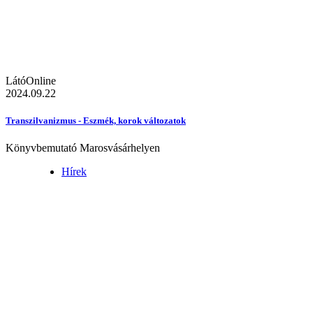
LátóOnline
2024.09.22
Transzilvanizmus - Eszmék, korok változatok
Könyvbemutató Marosvásárhelyen
Hírek