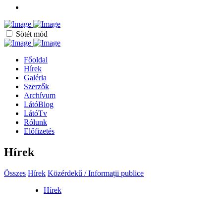
Sötét mód
Főoldal
Hírek
Galéria
Szerzők
Archívum
LátóBlog
LátóTv
Rólunk
Előfizetés
Hírek
Összes
Hírek
Közérdekű / Informații publice
Hírek