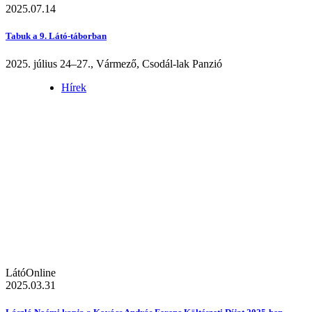
2025.07.14
Tabuk a 9. Látó-táborban
2025. július 24–27., Vármező, Csodál-lak Panzió
Hírek
LátóOnline
2025.03.31