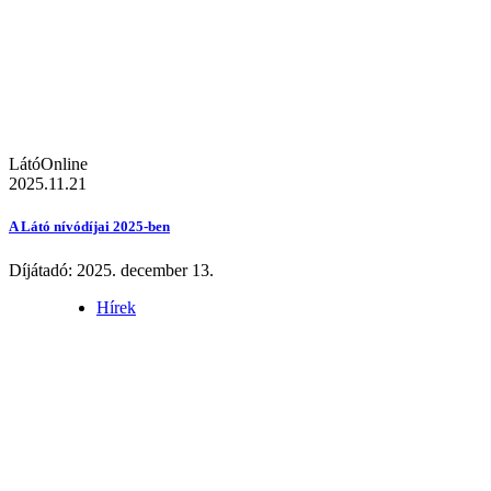
LátóOnline
2025.11.21
A Látó nívódíjai 2025-ben
Díjátadó: 2025. december 13.
Hírek