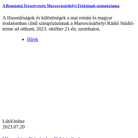
A Romániai Írószövetség Marosvásárhelyi Fiókjának szimpóziuma
A Hasonlóságok és különbségek a mai román és magyar
irodalomban című szimpóziumnak a Marosvásárhelyi Rádió Stúdió-
terme ad otthont, 2023. október 21-én, szombaton.
Hírek
LátóOnline
2023.07.20