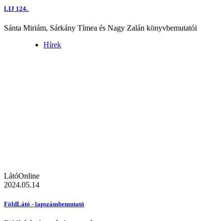
LIJ 124.
Sánta Miriám, Sárkány Tímea és Nagy Zalán könyvbemutatói
Hírek
LátóOnline
2024.05.14
FöldLátó - lapszámbemutató