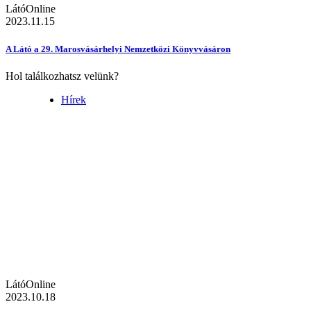
LátóOnline
2023.11.15
A Látó a 29. Marosvásárhelyi Nemzetközi Könyvvásáron
Hol találkozhatsz velünk?
Hírek
LátóOnline
2023.10.18