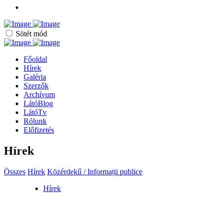
Sötét mód
Főoldal
Hírek
Galéria
Szerzők
Archívum
LátóBlog
LátóTv
Rólunk
Előfizetés
Hírek
Összes
Hírek
Közérdekű / Informații publice
Hírek