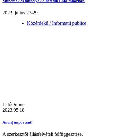
Műnemek és műhelyek a hetedik Látó-táborban
2023. július 27-29.
Közérdekű / Informații publice
LátóOnline
2023.05.18
Anunț important!
A szerkesztői állásfelvételi felfüggesztése.