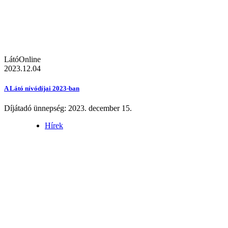
LátóOnline
2023.12.04
A Látó nívódíjai 2023-ban
Díjátadó ünnepség: 2023. december 15.
Hírek