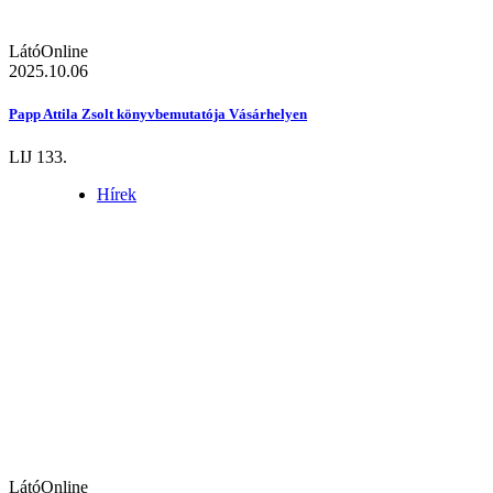
LátóOnline
2025.10.06
Papp Attila Zsolt könyvbemutatója Vásárhelyen
LIJ 133.
Hírek
LátóOnline