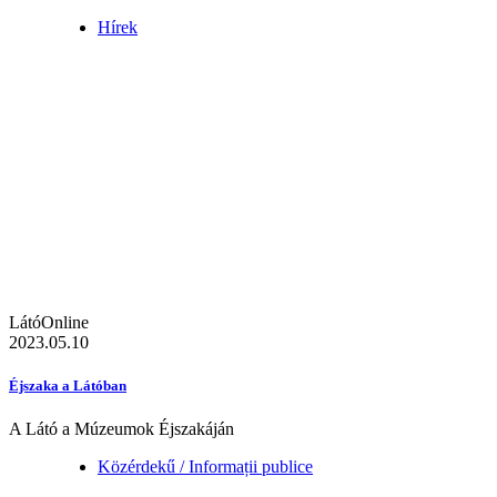
Hírek
LátóOnline
2023.05.10
Éjszaka a Látóban
A Látó a Múzeumok Éjszakáján
Közérdekű / Informații publice