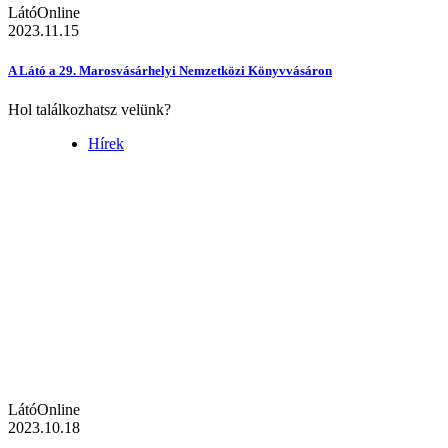
LátóOnline
2023.11.15
A Látó a 29. Marosvásárhelyi Nemzetközi Könyvvásáron
Hol találkozhatsz velünk?
Hírek
LátóOnline
2023.10.18