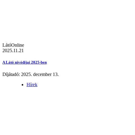
LátóOnline
2025.11.21
A Látó nívódíjai 2025-ben
Díjátadó: 2025. december 13.
Hírek