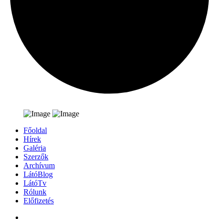
Főoldal
Hírek
Galéria
Szerzők
Archívum
LátóBlog
LátóTv
Rólunk
Előfizetés