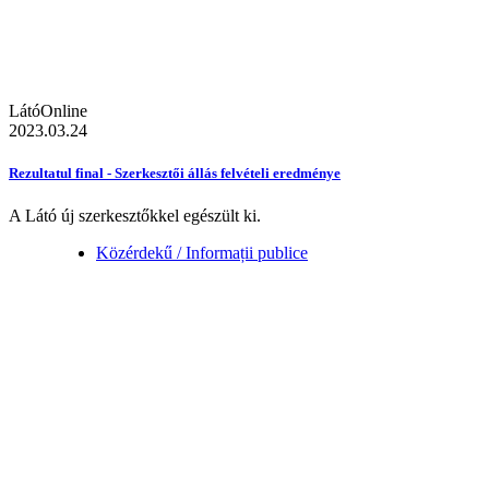
LátóOnline
2023.03.24
Rezultatul final - Szerkesztői állás felvételi eredménye
A Látó új szerkesztőkkel egészült ki.
Közérdekű / Informații publice