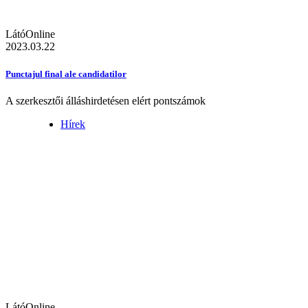
LátóOnline
2023.03.22
Punctajul final ale candidatilor
A szerkesztői álláshirdetésen elért pontszámok
Hírek
LátóOnline