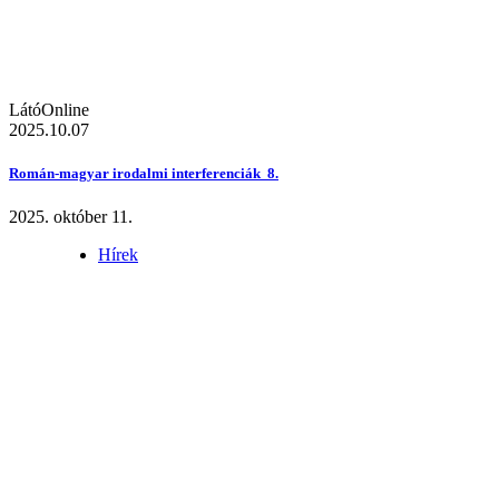
LátóOnline
2025.10.07
Román-magyar irodalmi interferenciák 8.
2025. október 11.
Hírek