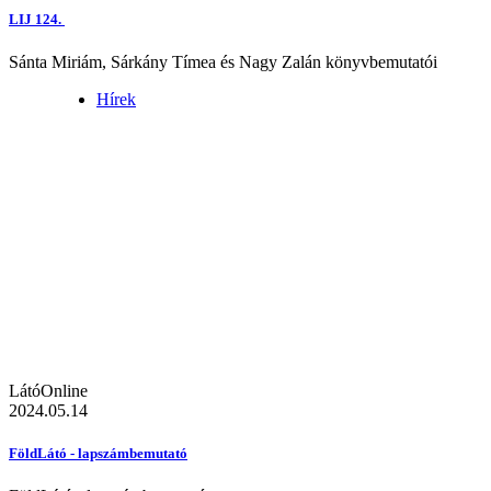
LIJ 124.
Sánta Miriám, Sárkány Tímea és Nagy Zalán könyvbemutatói
Hírek
LátóOnline
2024.05.14
FöldLátó - lapszámbemutató