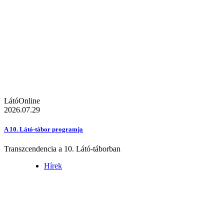
LátóOnline
2026.07.29
A 10. Látó-tábor programja
Transzcendencia a 10. Látó-táborban
Hírek