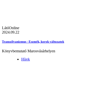
LátóOnline
2024.09.22
Transzilvanizmus - Eszmék, korok változatok
Könyvbemutató Marosvásárhelyen
Hírek