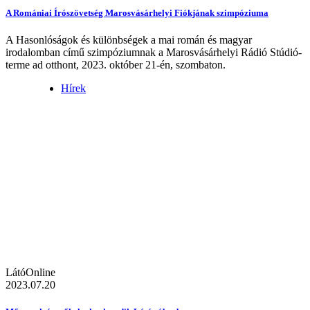
A Romániai Írószövetség Marosvásárhelyi Fiókjának szimpóziuma
A Hasonlóságok és különbségek a mai román és magyar
irodalomban című szimpóziumnak a Marosvásárhelyi Rádió Stúdió-
terme ad otthont, 2023. október 21-én, szombaton.
Hírek
LátóOnline
2023.07.20