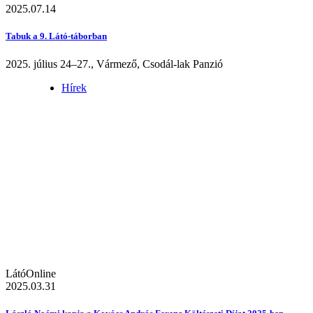
2025.07.14
Tabuk a 9. Látó-táborban
2025. július 24–27., Vármező, Csodál-lak Panzió
Hírek
LátóOnline
2025.03.31