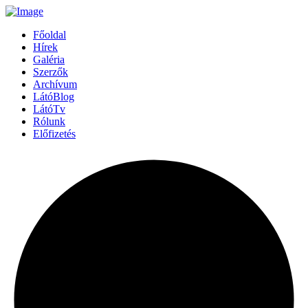
Főoldal
Hírek
Galéria
Szerzők
Archívum
LátóBlog
LátóTv
Rólunk
Előfizetés