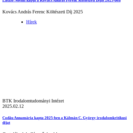
László Noémi kapja a Kovács András Ferenc Költészeti Díjat 2025-ben
Kovács András Ferenc Költészeti Díj 2025
Hírek
BTK Irodalomtudományi Intézet
2025.02.12
Codău Annamária kapta 2025-ben a Kálmán C. György irodalomkritikusi
díjat