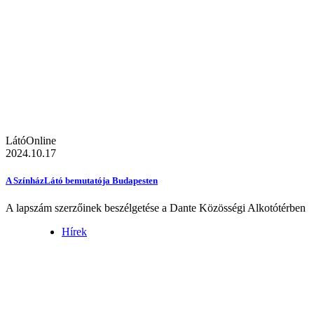
LátóOnline
2024.10.17
A SzínházLátó bemutatója Budapesten
A lapszám szerzőinek beszélgetése a Dante Közösségi Alkotótérben
Hírek