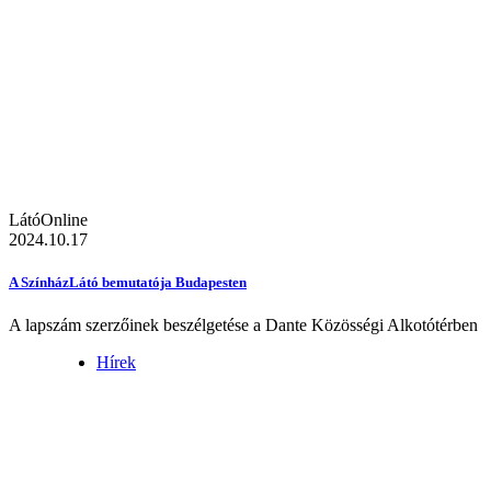
LátóOnline
2024.10.17
A SzínházLátó bemutatója Budapesten
A lapszám szerzőinek beszélgetése a Dante Közösségi Alkotótérben
Hírek