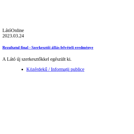
LátóOnline
2023.03.24
Rezultatul final - Szerkesztői állás felvételi eredménye
A Látó új szerkesztőkkel egészült ki.
Közérdekű / Informații publice