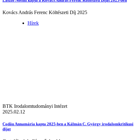
László Noémi kapja a Kovács András Ferenc Költészeti Díjat 2025-ben
Kovács András Ferenc Költészeti Díj 2025
Hírek
BTK Irodalomtudományi Intézet
2025.02.12
Codău Annamária kapta 2025-ben a Kálmán C. György irodalomkritikusi
díjat