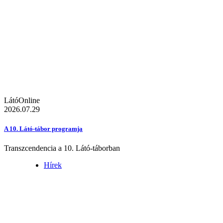
LátóOnline
2026.07.29
A 10. Látó-tábor programja
Transzcendencia a 10. Látó-táborban
Hírek