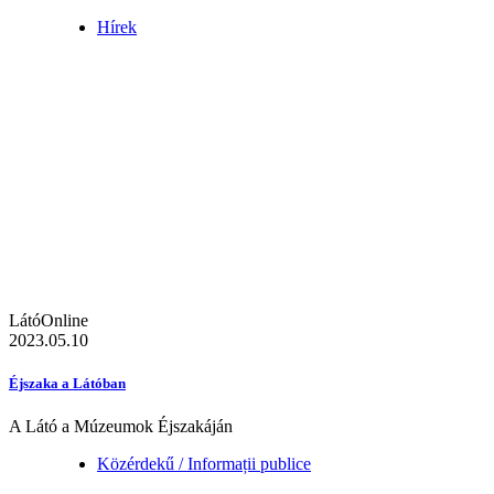
Hírek
LátóOnline
2023.05.10
Éjszaka a Látóban
A Látó a Múzeumok Éjszakáján
Közérdekű / Informații publice