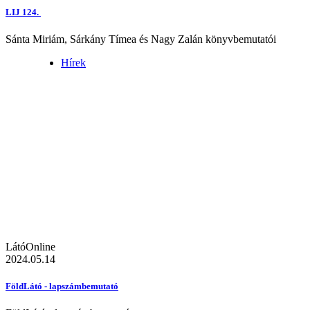
LIJ 124.
Sánta Miriám, Sárkány Tímea és Nagy Zalán könyvbemutatói
Hírek
LátóOnline
2024.05.14
FöldLátó - lapszámbemutató