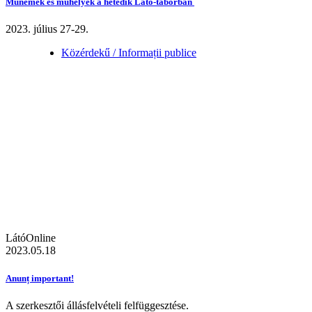
Műnemek és műhelyek a hetedik Látó-táborban
2023. július 27-29.
Közérdekű / Informații publice
LátóOnline
2023.05.18
Anunț important!
A szerkesztői állásfelvételi felfüggesztése.