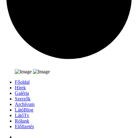
Főoldal
Hírek
Galéria
Szerzők
Archívum
LátóBlog
LátóTv
Rólunk
Előfizetés