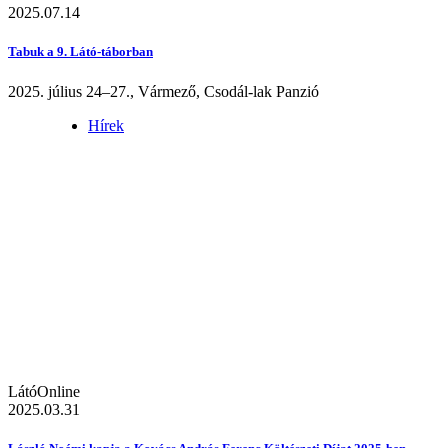
2025.07.14
Tabuk a 9. Látó-táborban
2025. július 24–27., Vármező, Csodál-lak Panzió
Hírek
LátóOnline
2025.03.31