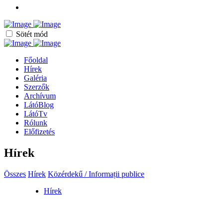
Sötét mód
Főoldal
Hírek
Galéria
Szerzők
Archívum
LátóBlog
LátóTv
Rólunk
Előfizetés
Hírek
Összes
Hírek
Közérdekű / Informații publice
Hírek