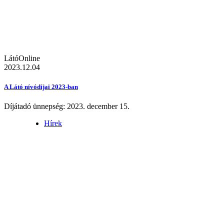
LátóOnline
2023.12.04
A Látó nívódíjai 2023-ban
Díjátadó ünnepség: 2023. december 15.
Hírek