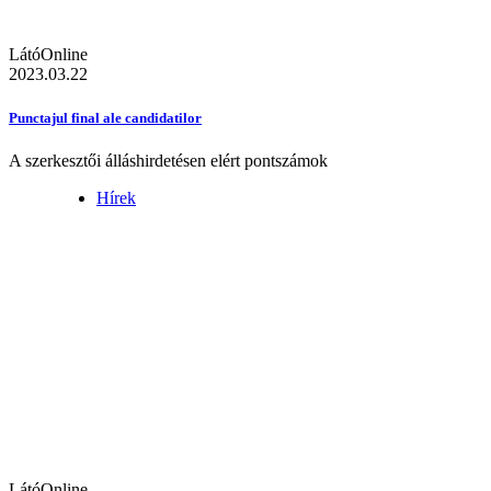
LátóOnline
2023.03.22
Punctajul final ale candidatilor
A szerkesztői álláshirdetésen elért pontszámok
Hírek
LátóOnline