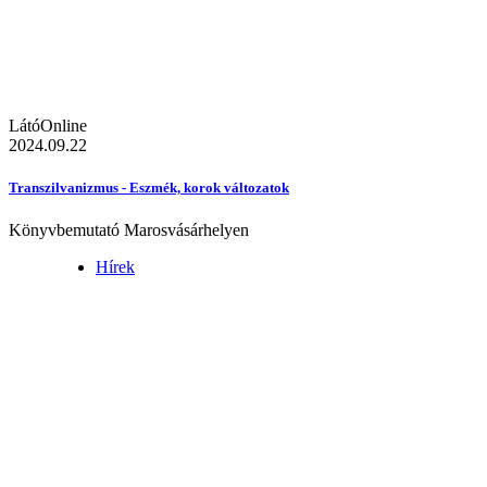
LátóOnline
2024.09.22
Transzilvanizmus - Eszmék, korok változatok
Könyvbemutató Marosvásárhelyen
Hírek