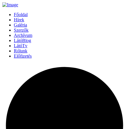
Főoldal
Hírek
Galéria
Szerzők
Archívum
LátóBlog
LátóTv
Rólunk
Előfizetés