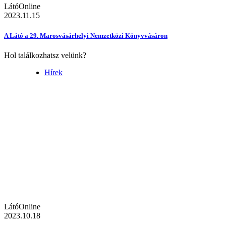
LátóOnline
2023.11.15
A Látó a 29. Marosvásárhelyi Nemzetközi Könyvvásáron
Hol találkozhatsz velünk?
Hírek
LátóOnline
2023.10.18