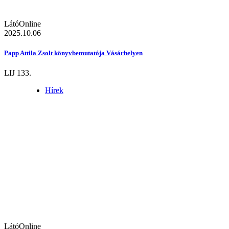
LátóOnline
2025.10.06
Papp Attila Zsolt könyvbemutatója Vásárhelyen
LIJ 133.
Hírek
LátóOnline