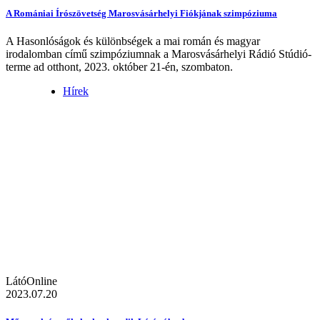
A Romániai Írószövetség Marosvásárhelyi Fiókjának szimpóziuma
A Hasonlóságok és különbségek a mai román és magyar
irodalomban című szimpóziumnak a Marosvásárhelyi Rádió Stúdió-
terme ad otthont, 2023. október 21-én, szombaton.
Hírek
LátóOnline
2023.07.20