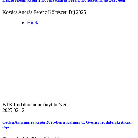
László Noémi kapja a Kovács András Ferenc Költészeti Díjat 2025-ben
Kovács András Ferenc Költészeti Díj 2025
Hírek
BTK Irodalomtudományi Intézet
2025.02.12
Codău Annamária kapta 2025-ben a Kálmán C. György irodalomkritikusi
díjat