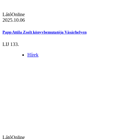
LátóOnline
2025.10.06
Papp Attila Zsolt könyvbemutatója Vásárhelyen
LIJ 133.
Hírek
LátóOnline