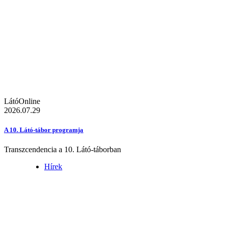
LátóOnline
2026.07.29
A 10. Látó-tábor programja
Transzcendencia a 10. Látó-táborban
Hírek