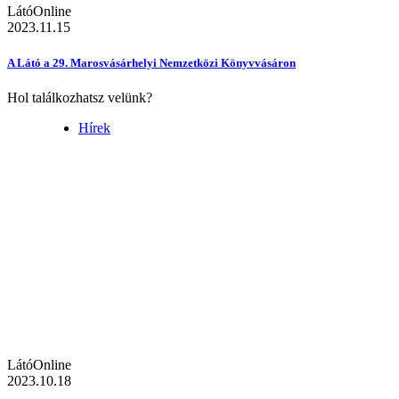
LátóOnline
2023.11.15
A Látó a 29. Marosvásárhelyi Nemzetközi Könyvvásáron
Hol találkozhatsz velünk?
Hírek
LátóOnline
2023.10.18