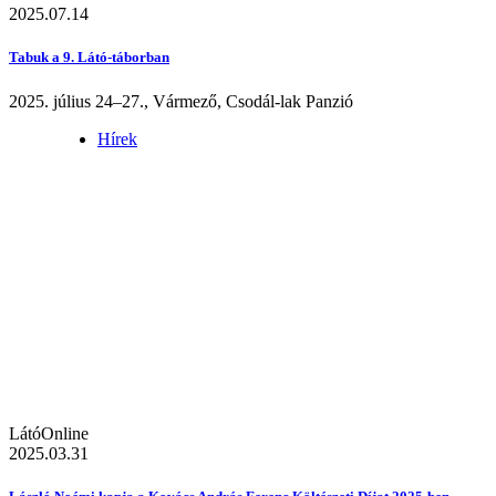
2025.07.14
Tabuk a 9. Látó-táborban
2025. július 24–27., Vármező, Csodál-lak Panzió
Hírek
LátóOnline
2025.03.31