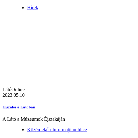
Hírek
LátóOnline
2023.05.10
Éjszaka a Látóban
A Látó a Múzeumok Éjszakáján
Közérdekű / Informații publice