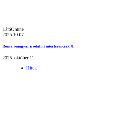
LátóOnline
2025.10.07
Román-magyar irodalmi interferenciák 8.
2025. október 11.
Hírek