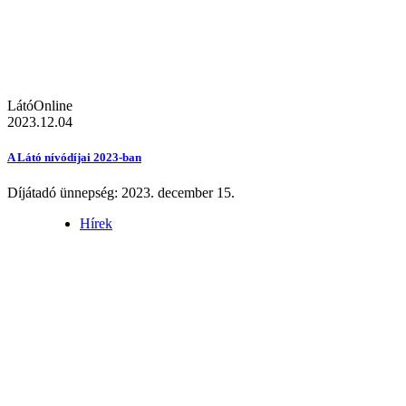
LátóOnline
2023.12.04
A Látó nívódíjai 2023-ban
Díjátadó ünnepség: 2023. december 15.
Hírek