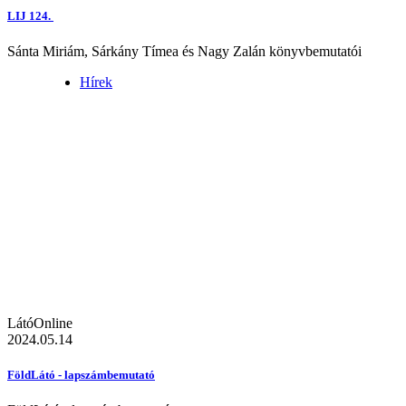
LIJ 124.
Sánta Miriám, Sárkány Tímea és Nagy Zalán könyvbemutatói
Hírek
LátóOnline
2024.05.14
FöldLátó - lapszámbemutató