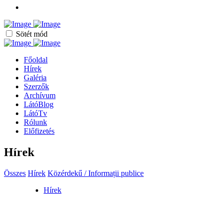
Sötét mód
Főoldal
Hírek
Galéria
Szerzők
Archívum
LátóBlog
LátóTv
Rólunk
Előfizetés
Hírek
Összes
Hírek
Közérdekű / Informații publice
Hírek