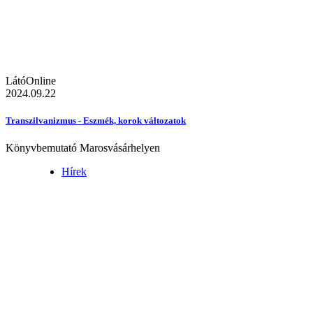
LátóOnline
2024.09.22
Transzilvanizmus - Eszmék, korok változatok
Könyvbemutató Marosvásárhelyen
Hírek