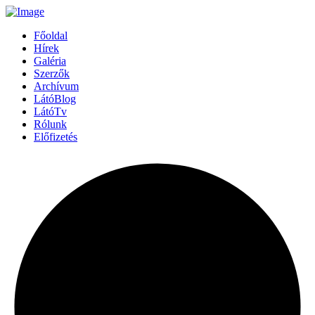
Főoldal
Hírek
Galéria
Szerzők
Archívum
LátóBlog
LátóTv
Rólunk
Előfizetés