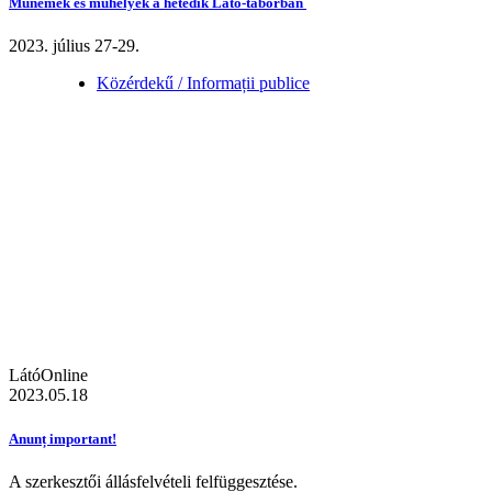
Műnemek és műhelyek a hetedik Látó-táborban
2023. július 27-29.
Közérdekű / Informații publice
LátóOnline
2023.05.18
Anunț important!
A szerkesztői állásfelvételi felfüggesztése.