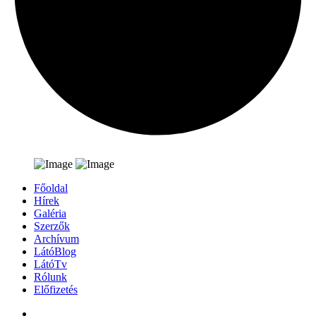
Főoldal
Hírek
Galéria
Szerzők
Archívum
LátóBlog
LátóTv
Rólunk
Előfizetés