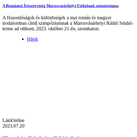
A Romániai Írószövetség Marosvásárhelyi Fiókjának szimpóziuma
A Hasonlóságok és különbségek a mai román és magyar
irodalomban című szimpóziumnak a Marosvásárhelyi Rádió Stúdió-
terme ad otthont, 2023. október 21-én, szombaton.
Hírek
LátóOnline
2023.07.20