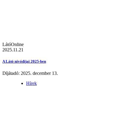
LátóOnline
2025.11.21
A Látó nívódíjai 2025-ben
Díjátadó: 2025. december 13.
Hírek