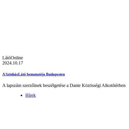
LátóOnline
2024.10.17
A SzínházLátó bemutatója Budapesten
A lapszám szerzőinek beszélgetése a Dante Közösségi Alkotótérben
Hírek