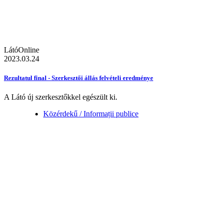
LátóOnline
2023.03.24
Rezultatul final - Szerkesztői állás felvételi eredménye
A Látó új szerkesztőkkel egészült ki.
Közérdekű / Informații publice