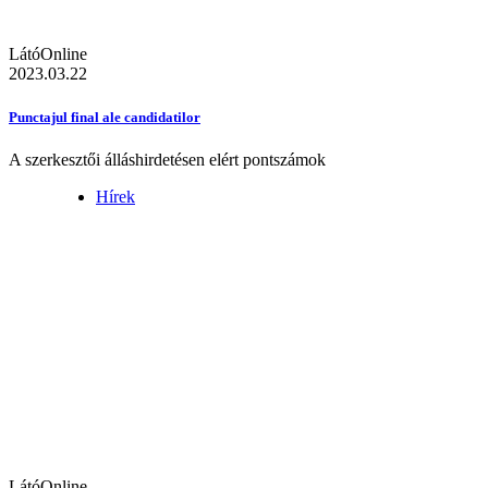
LátóOnline
2023.03.22
Punctajul final ale candidatilor
A szerkesztői álláshirdetésen elért pontszámok
Hírek
LátóOnline