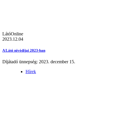
LátóOnline
2023.12.04
A Látó nívódíjai 2023-ban
Díjátadó ünnepség: 2023. december 15.
Hírek