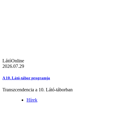
LátóOnline
2026.07.29
A 10. Látó-tábor programja
Transzcendencia a 10. Látó-táborban
Hírek