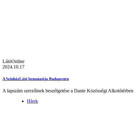
LátóOnline
2024.10.17
A SzínházLátó bemutatója Budapesten
A lapszám szerzőinek beszélgetése a Dante Közösségi Alkotótérben
Hírek