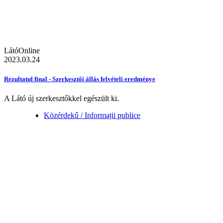
LátóOnline
2023.03.24
Rezultatul final - Szerkesztői állás felvételi eredménye
A Látó új szerkesztőkkel egészült ki.
Közérdekű / Informații publice