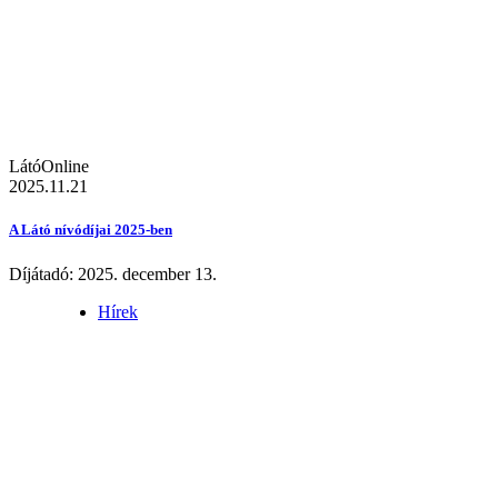
LátóOnline
2025.11.21
A Látó nívódíjai 2025-ben
Díjátadó: 2025. december 13.
Hírek