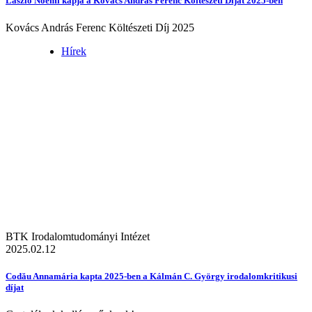
László Noémi kapja a Kovács András Ferenc Költészeti Díjat 2025-ben
Kovács András Ferenc Költészeti Díj 2025
Hírek
BTK Irodalomtudományi Intézet
2025.02.12
Codău Annamária kapta 2025-ben a Kálmán C. György irodalomkritikusi
díjat