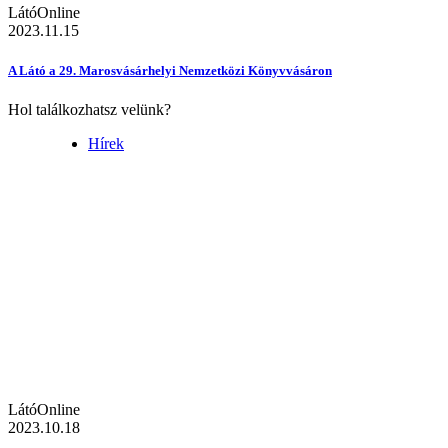
LátóOnline
2023.11.15
A Látó a 29. Marosvásárhelyi Nemzetközi Könyvvásáron
Hol találkozhatsz velünk?
Hírek
LátóOnline
2023.10.18