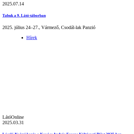
2025.07.14
Tabuk a 9. Látó-táborban
2025. július 24–27., Vármező, Csodál-lak Panzió
Hírek
LátóOnline
2025.03.31