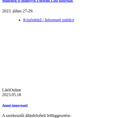
Műnemek és műhelyek a hetedik Látó-táborban
2023. július 27-29.
Közérdekű / Informații publice
LátóOnline
2023.05.18
Anunț important!
A szerkesztői állásfelvételi felfüggesztése.