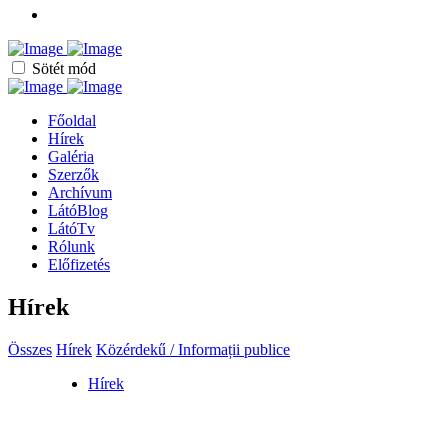
Sötét mód
Főoldal
Hírek
Galéria
Szerzők
Archívum
LátóBlog
LátóTv
Rólunk
Előfizetés
Hírek
Összes
Hírek
Közérdekű / Informații publice
Hírek