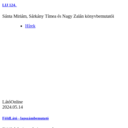
LIJ 124.
Sánta Miriám, Sárkány Tímea és Nagy Zalán könyvbemutatói
Hírek
LátóOnline
2024.05.14
FöldLátó - lapszámbemutató