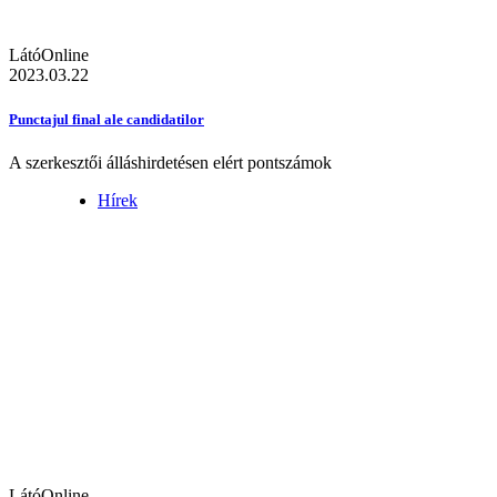
LátóOnline
2023.03.22
Punctajul final ale candidatilor
A szerkesztői álláshirdetésen elért pontszámok
Hírek
LátóOnline