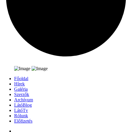
Főoldal
Hírek
Galéria
Szerzők
Archívum
LátóBlog
LátóTv
Rólunk
Előfizetés