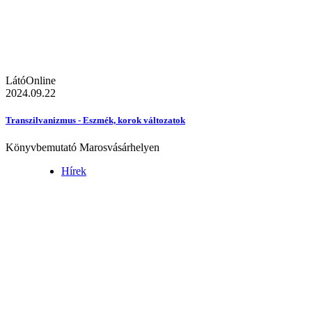
LátóOnline
2024.09.22
Transzilvanizmus - Eszmék, korok változatok
Könyvbemutató Marosvásárhelyen
Hírek