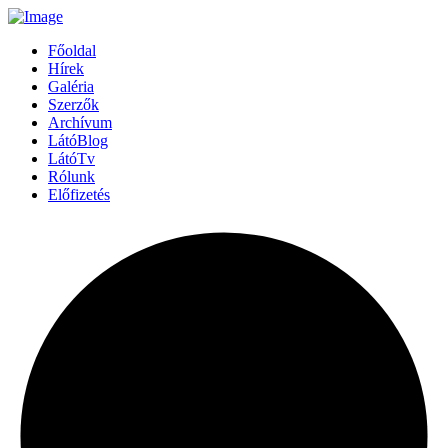
Főoldal
Hírek
Galéria
Szerzők
Archívum
LátóBlog
LátóTv
Rólunk
Előfizetés