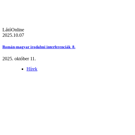
LátóOnline
2025.10.07
Román-magyar irodalmi interferenciák 8.
2025. október 11.
Hírek