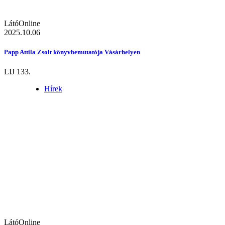
LátóOnline
2025.10.06
Papp Attila Zsolt könyvbemutatója Vásárhelyen
LIJ 133.
Hírek
LátóOnline