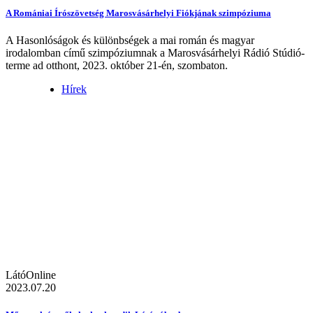
A Romániai Írószövetség Marosvásárhelyi Fiókjának szimpóziuma
A Hasonlóságok és különbségek a mai román és magyar
irodalomban című szimpóziumnak a Marosvásárhelyi Rádió Stúdió-
terme ad otthont, 2023. október 21-én, szombaton.
Hírek
LátóOnline
2023.07.20