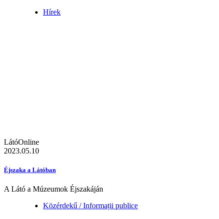
Hírek
LátóOnline
2023.05.10
Éjszaka a Látóban
A Látó a Múzeumok Éjszakáján
Közérdekű / Informații publice