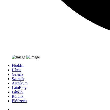
Főoldal
Hírek
Galéria
Szerzők
Archívum
LátóBlog
LátóTv
Rólunk
Előfizetés