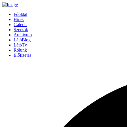
Főoldal
Hírek
Galéria
Szerzők
Archívum
LátóBlog
LátóTv
Rólunk
Előfizetés