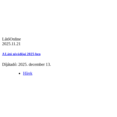
LátóOnline
2025.11.21
A Látó nívódíjai 2025-ben
Díjátadó: 2025. december 13.
Hírek