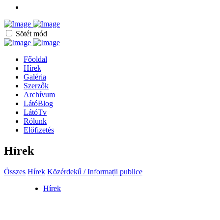
Sötét mód
Főoldal
Hírek
Galéria
Szerzők
Archívum
LátóBlog
LátóTv
Rólunk
Előfizetés
Hírek
Összes
Hírek
Közérdekű / Informații publice
Hírek