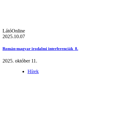
LátóOnline
2025.10.07
Román-magyar irodalmi interferenciák 8.
2025. október 11.
Hírek