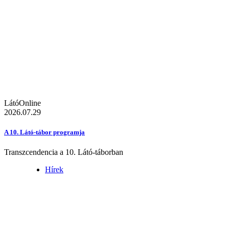
LátóOnline
2026.07.29
A 10. Látó-tábor programja
Transzcendencia a 10. Látó-táborban
Hírek