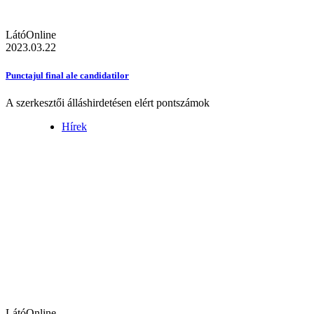
LátóOnline
2023.03.22
Punctajul final ale candidatilor
A szerkesztői álláshirdetésen elért pontszámok
Hírek
LátóOnline