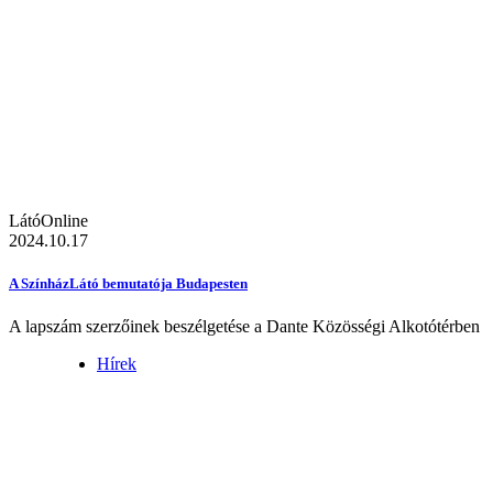
LátóOnline
2024.10.17
A SzínházLátó bemutatója Budapesten
A lapszám szerzőinek beszélgetése a Dante Közösségi Alkotótérben
Hírek