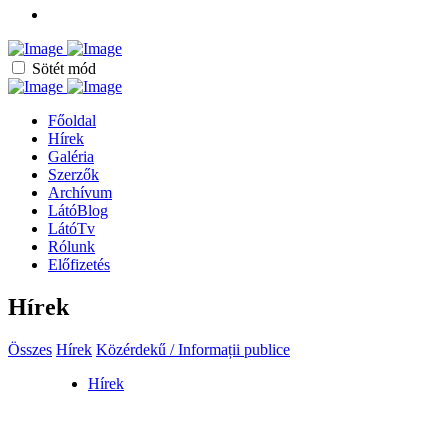
Sötét mód
Főoldal
Hírek
Galéria
Szerzők
Archívum
LátóBlog
LátóTv
Rólunk
Előfizetés
Hírek
Összes
Hírek
Közérdekű / Informații publice
Hírek