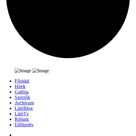
Főoldal
Hírek
Galéria
Szerzők
Archívum
LátóBlog
LátóTv
Rólunk
Előfizetés