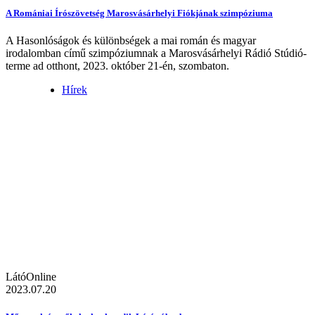
A Romániai Írószövetség Marosvásárhelyi Fiókjának szimpóziuma
A Hasonlóságok és különbségek a mai román és magyar
irodalomban című szimpóziumnak a Marosvásárhelyi Rádió Stúdió-
terme ad otthont, 2023. október 21-én, szombaton.
Hírek
LátóOnline
2023.07.20