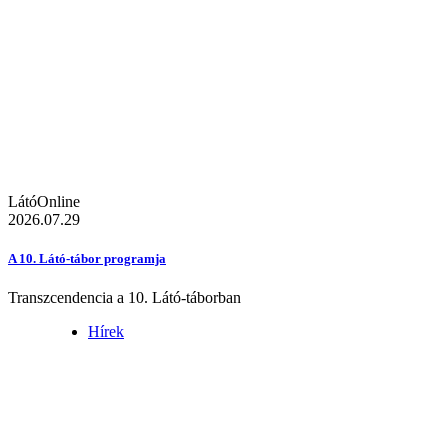
LátóOnline
2026.07.29
A 10. Látó-tábor programja
Transzcendencia a 10. Látó-táborban
Hírek