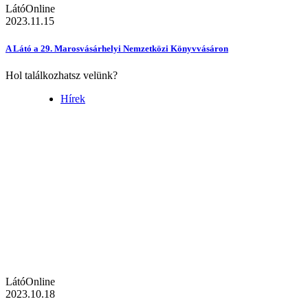
LátóOnline
2023.11.15
A Látó a 29. Marosvásárhelyi Nemzetközi Könyvvásáron
Hol találkozhatsz velünk?
Hírek
LátóOnline
2023.10.18