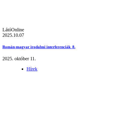
LátóOnline
2025.10.07
Román-magyar irodalmi interferenciák 8.
2025. október 11.
Hírek