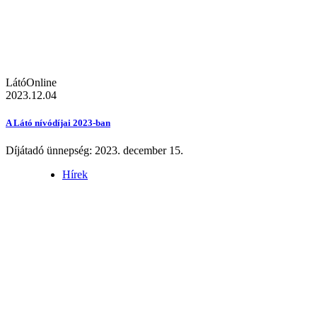
LátóOnline
2023.12.04
A Látó nívódíjai 2023-ban
Díjátadó ünnepség: 2023. december 15.
Hírek