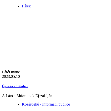
Hírek
LátóOnline
2023.05.10
Éjszaka a Látóban
A Látó a Múzeumok Éjszakáján
Közérdekű / Informații publice