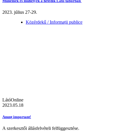
Műnemek és műhelyek a hetedik Látó-táborban
2023. július 27-29.
Közérdekű / Informații publice
LátóOnline
2023.05.18
Anunț important!
A szerkesztői állásfelvételi felfüggesztése.