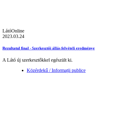
LátóOnline
2023.03.24
Rezultatul final - Szerkesztői állás felvételi eredménye
A Látó új szerkesztőkkel egészült ki.
Közérdekű / Informații publice