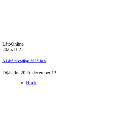
LátóOnline
2025.11.21
A Látó nívódíjai 2025-ben
Díjátadó: 2025. december 13.
Hírek