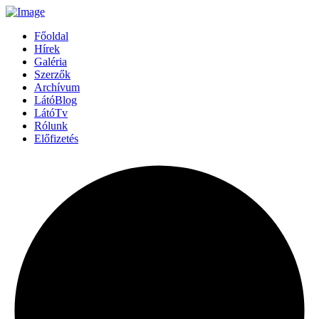
Főoldal
Hírek
Galéria
Szerzők
Archívum
LátóBlog
LátóTv
Rólunk
Előfizetés