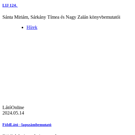
LIJ 124.
Sánta Miriám, Sárkány Tímea és Nagy Zalán könyvbemutatói
Hírek
LátóOnline
2024.05.14
FöldLátó - lapszámbemutató