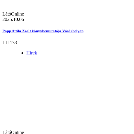
LátóOnline
2025.10.06
Papp Attila Zsolt könyvbemutatója Vásárhelyen
LIJ 133.
Hírek
LátóOnline