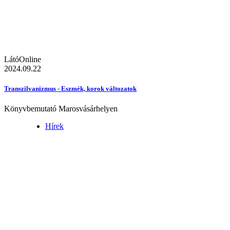
LátóOnline
2024.09.22
Transzilvanizmus - Eszmék, korok változatok
Könyvbemutató Marosvásárhelyen
Hírek