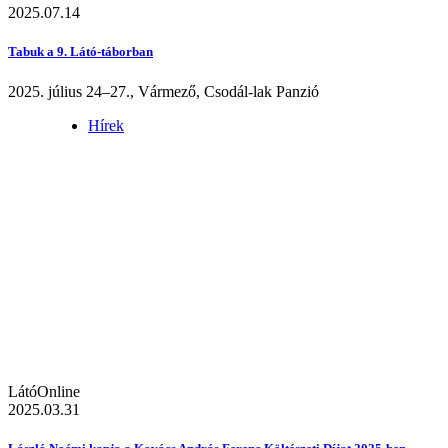
2025.07.14
Tabuk a 9. Látó-táborban
2025. július 24–27., Vármező, Csodál-lak Panzió
Hírek
LátóOnline
2025.03.31