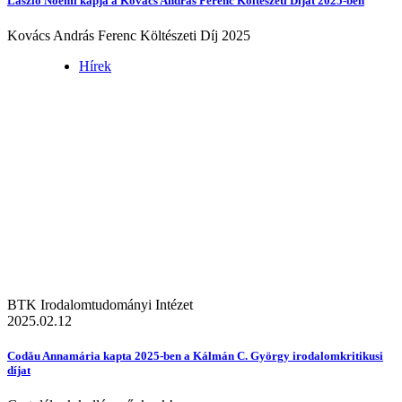
László Noémi kapja a Kovács András Ferenc Költészeti Díjat 2025-ben
Kovács András Ferenc Költészeti Díj 2025
Hírek
BTK Irodalomtudományi Intézet
2025.02.12
Codău Annamária kapta 2025-ben a Kálmán C. György irodalomkritikusi
díjat