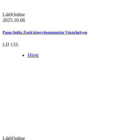
LátóOnline
2025.10.06
Papp Attila Zsolt könyvbemutatója Vásárhelyen
LIJ 133.
Hírek
LátóOnline