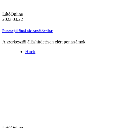
LátóOnline
2023.03.22
Punctajul final ale candidatilor
A szerkesztői álláshirdetésen elért pontszámok
Hírek
LátóOnline