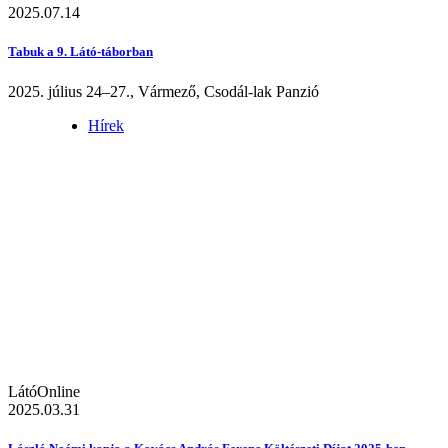
2025.07.14
Tabuk a 9. Látó-táborban
2025. július 24–27., Vármező, Csodál-lak Panzió
Hírek
LátóOnline
2025.03.31