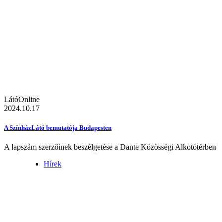
LátóOnline
2024.10.17
A SzínházLátó bemutatója Budapesten
A lapszám szerzőinek beszélgetése a Dante Közösségi Alkotótérben
Hírek