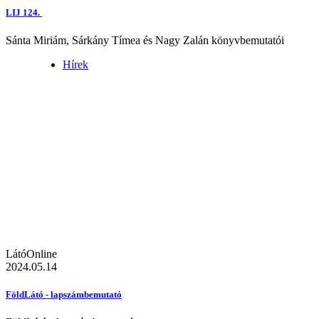
LIJ 124.
Sánta Miriám, Sárkány Tímea és Nagy Zalán könyvbemutatói
Hírek
LátóOnline
2024.05.14
FöldLátó - lapszámbemutató