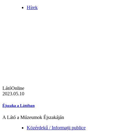
Hírek
LátóOnline
2023.05.10
Éjszaka a Látóban
A Látó a Múzeumok Éjszakáján
Közérdekű / Informații publice