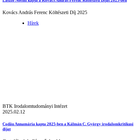
László Noémi kapja a Kovács András Ferenc Költészeti Díjat 2025-ben
Kovács András Ferenc Költészeti Díj 2025
Hírek
BTK Irodalomtudományi Intézet
2025.02.12
Codău Annamária kapta 2025-ben a Kálmán C. György irodalomkritikusi
díjat