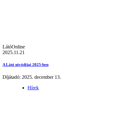
LátóOnline
2025.11.21
A Látó nívódíjai 2025-ben
Díjátadó: 2025. december 13.
Hírek