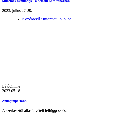
Műnemek és műhelyek a hetedik Látó-táborban
2023. július 27-29.
Közérdekű / Informații publice
LátóOnline
2023.05.18
Anunț important!
A szerkesztői állásfelvételi felfüggesztése.