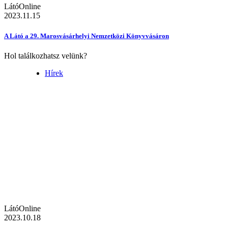
LátóOnline
2023.11.15
A Látó a 29. Marosvásárhelyi Nemzetközi Könyvvásáron
Hol találkozhatsz velünk?
Hírek
LátóOnline
2023.10.18