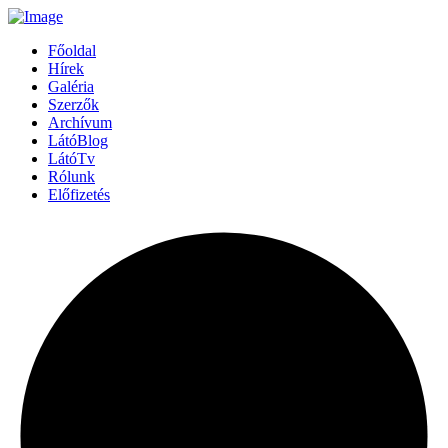
Főoldal
Hírek
Galéria
Szerzők
Archívum
LátóBlog
LátóTv
Rólunk
Előfizetés