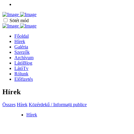
Sötét mód
Főoldal
Hírek
Galéria
Szerzők
Archívum
LátóBlog
LátóTv
Rólunk
Előfizetés
Hírek
Összes
Hírek
Közérdekű / Informații publice
Hírek