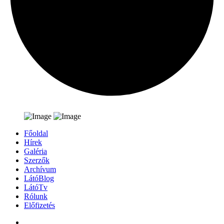
Főoldal
Hírek
Galéria
Szerzők
Archívum
LátóBlog
LátóTv
Rólunk
Előfizetés