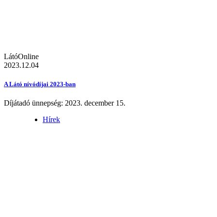
LátóOnline
2023.12.04
A Látó nívódíjai 2023-ban
Díjátadó ünnepség: 2023. december 15.
Hírek