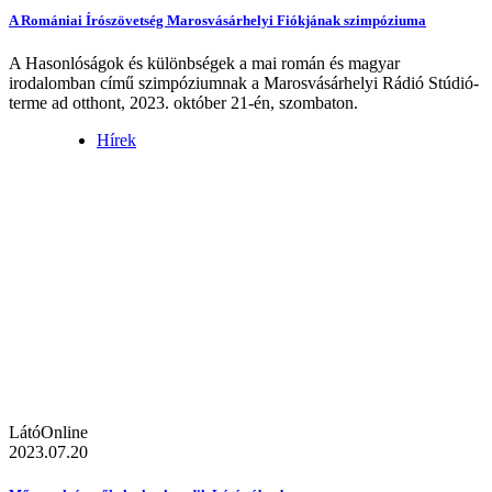
A Romániai Írószövetség Marosvásárhelyi Fiókjának szimpóziuma
A Hasonlóságok és különbségek a mai román és magyar
irodalomban című szimpóziumnak a Marosvásárhelyi Rádió Stúdió-
terme ad otthont, 2023. október 21-én, szombaton.
Hírek
LátóOnline
2023.07.20