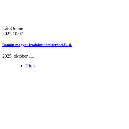
LátóOnline
2025.10.07
Román-magyar irodalmi interferenciák 8.
2025. október 11.
Hírek