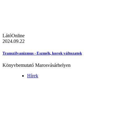
LátóOnline
2024.09.22
Transzilvanizmus - Eszmék, korok változatok
Könyvbemutató Marosvásárhelyen
Hírek