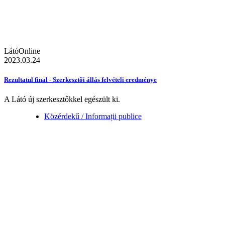
LátóOnline
2023.03.24
Rezultatul final - Szerkesztői állás felvételi eredménye
A Látó új szerkesztőkkel egészült ki.
Közérdekű / Informații publice