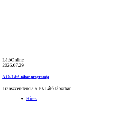
LátóOnline
2026.07.29
A 10. Látó-tábor programja
Transzcendencia a 10. Látó-táborban
Hírek