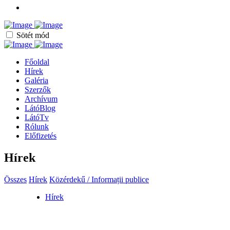
Sötét mód
Főoldal
Hírek
Galéria
Szerzők
Archívum
LátóBlog
LátóTv
Rólunk
Előfizetés
Hírek
Összes
Hírek
Közérdekű / Informații publice
Hírek