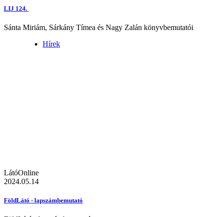
LIJ 124.
Sánta Miriám, Sárkány Tímea és Nagy Zalán könyvbemutatói
Hírek
LátóOnline
2024.05.14
FöldLátó - lapszámbemutató