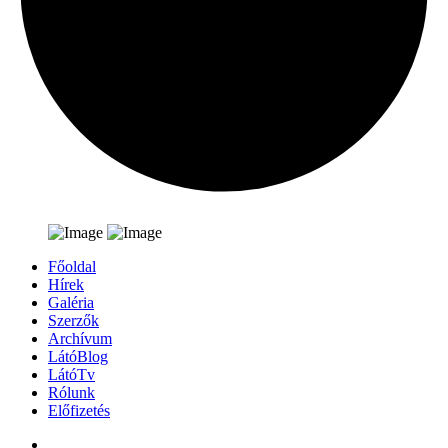
Főoldal
Hírek
Galéria
Szerzők
Archívum
LátóBlog
LátóTv
Rólunk
Előfizetés