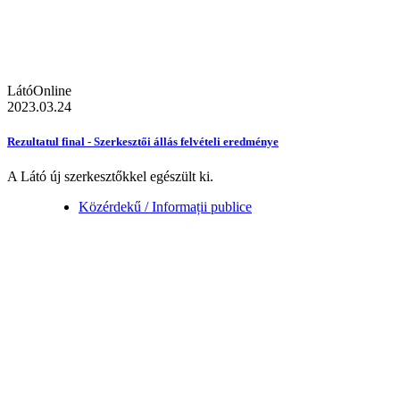
LátóOnline
2023.03.24
Rezultatul final - Szerkesztői állás felvételi eredménye
A Látó új szerkesztőkkel egészült ki.
Közérdekű / Informații publice