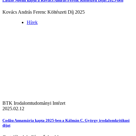
László Noémi kapja a Kovács András Ferenc Költészeti Díjat 2025-ben
Kovács András Ferenc Költészeti Díj 2025
Hírek
BTK Irodalomtudományi Intézet
2025.02.12
Codău Annamária kapta 2025-ben a Kálmán C. György irodalomkritikusi
díjat