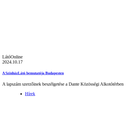
LátóOnline
2024.10.17
A SzínházLátó bemutatója Budapesten
A lapszám szerzőinek beszélgetése a Dante Közösségi Alkotótérben
Hírek