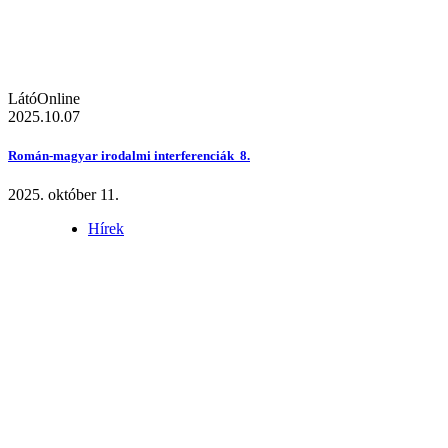
LátóOnline
2025.10.07
Román-magyar irodalmi interferenciák 8.
2025. október 11.
Hírek