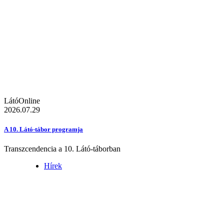
LátóOnline
2026.07.29
A 10. Látó-tábor programja
Transzcendencia a 10. Látó-táborban
Hírek