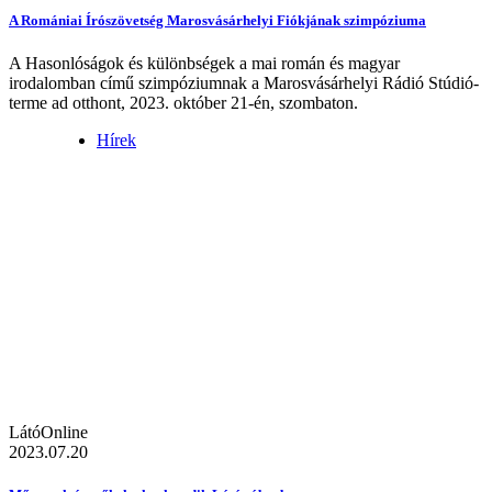
A Romániai Írószövetség Marosvásárhelyi Fiókjának szimpóziuma
A Hasonlóságok és különbségek a mai román és magyar
irodalomban című szimpóziumnak a Marosvásárhelyi Rádió Stúdió-
terme ad otthont, 2023. október 21-én, szombaton.
Hírek
LátóOnline
2023.07.20