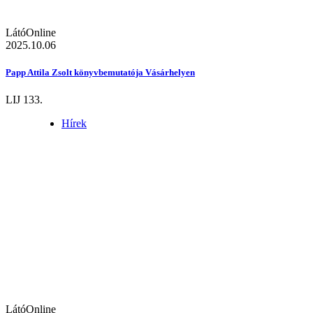
LátóOnline
2025.10.06
Papp Attila Zsolt könyvbemutatója Vásárhelyen
LIJ 133.
Hírek
LátóOnline