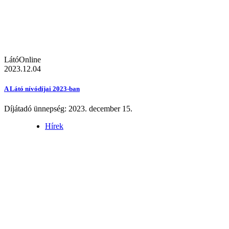
LátóOnline
2023.12.04
A Látó nívódíjai 2023-ban
Díjátadó ünnepség: 2023. december 15.
Hírek