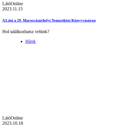
LátóOnline
2023.11.15
A Látó a 29. Marosvásárhelyi Nemzetközi Könyvvásáron
Hol találkozhatsz velünk?
Hírek
LátóOnline
2023.10.18