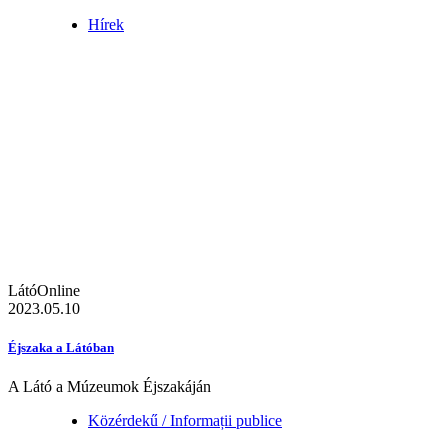
Hírek
LátóOnline
2023.05.10
Éjszaka a Látóban
A Látó a Múzeumok Éjszakáján
Közérdekű / Informații publice