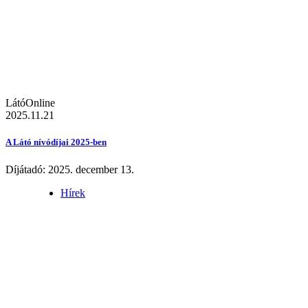
LátóOnline
2025.11.21
A Látó nívódíjai 2025-ben
Díjátadó: 2025. december 13.
Hírek