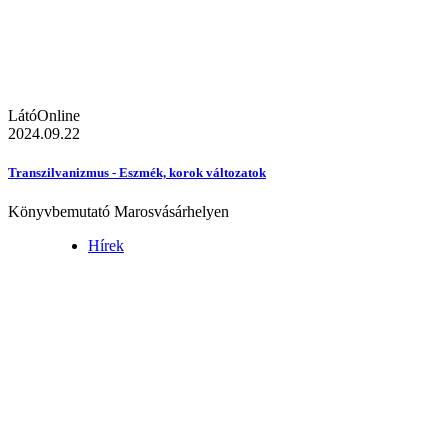
LátóOnline
2024.09.22
Transzilvanizmus - Eszmék, korok változatok
Könyvbemutató Marosvásárhelyen
Hírek