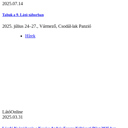
2025.07.14
Tabuk a 9. Látó-táborban
2025. július 24–27., Vármező, Csodál-lak Panzió
Hírek
LátóOnline
2025.03.31