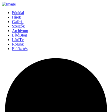
Főoldal
Hírek
Galéria
Szerzők
Archívum
LátóBlog
LátóTv
Rólunk
Előfizetés