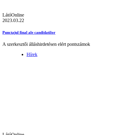
LátóOnline
2023.03.22
Punctajul final ale candidatilor
A szerkesztői álláshirdetésen elért pontszámok
Hírek
LátóOnline