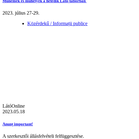
Műnemek és műhelyek a hetedik Látó-táborban
2023. július 27-29.
Közérdekű / Informații publice
LátóOnline
2023.05.18
Anunț important!
A szerkesztői állásfelvételi felfüggesztése.