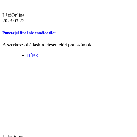
LátóOnline
2023.03.22
Punctajul final ale candidatilor
A szerkesztői álláshirdetésen elért pontszámok
Hírek
LátóOnline