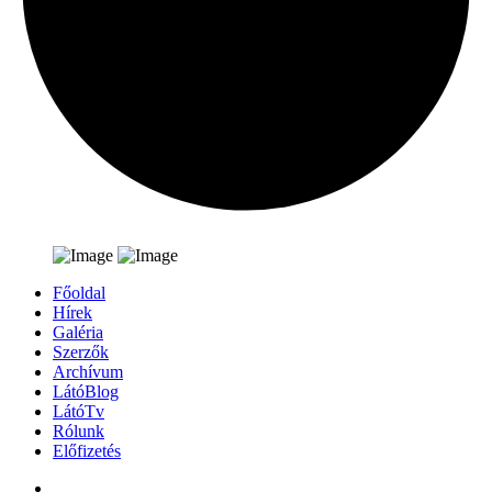
Főoldal
Hírek
Galéria
Szerzők
Archívum
LátóBlog
LátóTv
Rólunk
Előfizetés