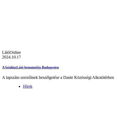
LátóOnline
2024.10.17
A SzínházLátó bemutatója Budapesten
A lapszám szerzőinek beszélgetése a Dante Közösségi Alkotótérben
Hírek