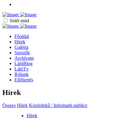
Sötét mód
Főoldal
Hírek
Galéria
Szerzők
Archívum
LátóBlog
LátóTv
Rólunk
Előfizetés
Hírek
Összes
Hírek
Közérdekű / Informații publice
Hírek