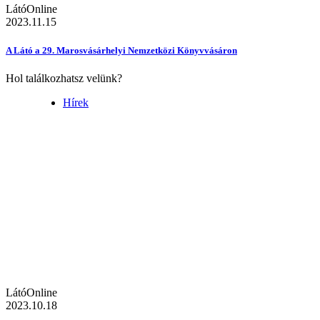
LátóOnline
2023.11.15
A Látó a 29. Marosvásárhelyi Nemzetközi Könyvvásáron
Hol találkozhatsz velünk?
Hírek
LátóOnline
2023.10.18