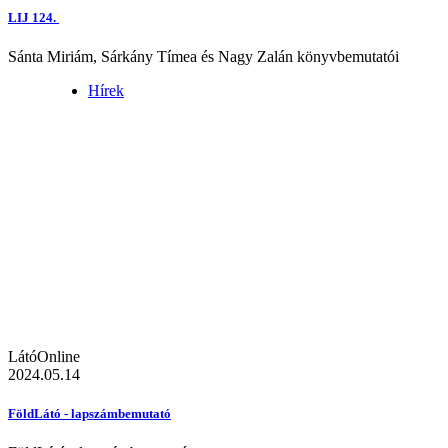
LIJ 124.
Sánta Miriám, Sárkány Tímea és Nagy Zalán könyvbemutatói
Hírek
LátóOnline
2024.05.14
FöldLátó - lapszámbemutató