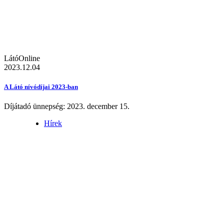
LátóOnline
2023.12.04
A Látó nívódíjai 2023-ban
Díjátadó ünnepség: 2023. december 15.
Hírek