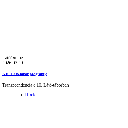
LátóOnline
2026.07.29
A 10. Látó-tábor programja
Transzcendencia a 10. Látó-táborban
Hírek