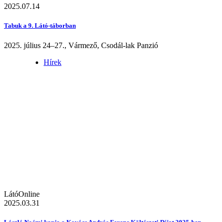
2025.07.14
Tabuk a 9. Látó-táborban
2025. július 24–27., Vármező, Csodál-lak Panzió
Hírek
LátóOnline
2025.03.31