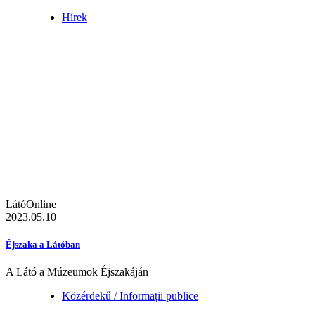
Hírek
LátóOnline
2023.05.10
Éjszaka a Látóban
A Látó a Múzeumok Éjszakáján
Közérdekű / Informații publice