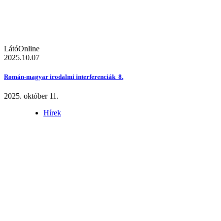
LátóOnline
2025.10.07
Román-magyar irodalmi interferenciák 8.
2025. október 11.
Hírek