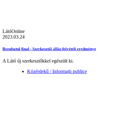
LátóOnline
2023.03.24
Rezultatul final - Szerkesztői állás felvételi eredménye
A Látó új szerkesztőkkel egészült ki.
Közérdekű / Informații publice