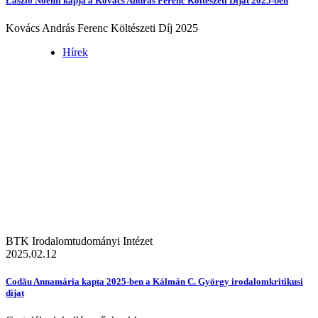
László Noémi kapja a Kovács András Ferenc Költészeti Díjat 2025-ben
Kovács András Ferenc Költészeti Díj 2025
Hírek
BTK Irodalomtudományi Intézet
2025.02.12
Codău Annamária kapta 2025-ben a Kálmán C. György irodalomkritikusi
díjat