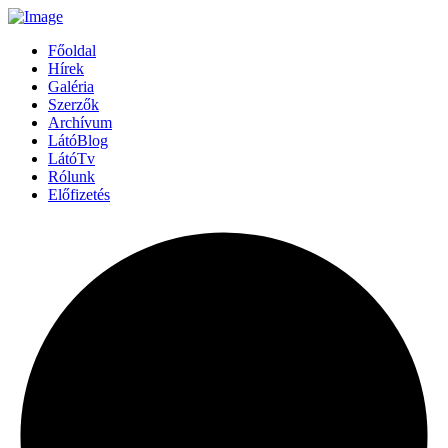
Főoldal
Hírek
Galéria
Szerzők
Archívum
LátóBlog
LátóTv
Rólunk
Előfizetés