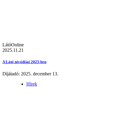
LátóOnline
2025.11.21
A Látó nívódíjai 2025-ben
Díjátadó: 2025. december 13.
Hírek