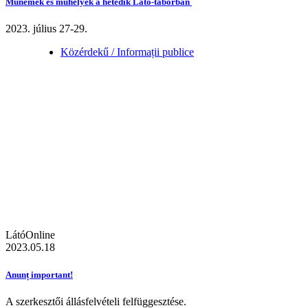
Műnemek és műhelyek a hetedik Látó-táborban
2023. július 27-29.
Közérdekű / Informații publice
LátóOnline
2023.05.18
Anunț important!
A szerkesztői állásfelvételi felfüggesztése.