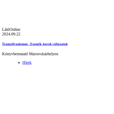
LátóOnline
2024.09.22
Transzilvanizmus - Eszmék, korok változatok
Könyvbemutató Marosvásárhelyen
Hírek