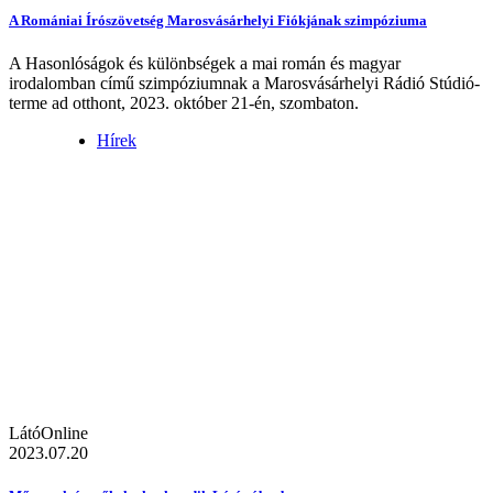
A Romániai Írószövetség Marosvásárhelyi Fiókjának szimpóziuma
A Hasonlóságok és különbségek a mai román és magyar
irodalomban című szimpóziumnak a Marosvásárhelyi Rádió Stúdió-
terme ad otthont, 2023. október 21-én, szombaton.
Hírek
LátóOnline
2023.07.20