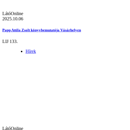
LátóOnline
2025.10.06
Papp Attila Zsolt könyvbemutatója Vásárhelyen
LIJ 133.
Hírek
LátóOnline