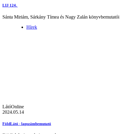
LIJ 124.
Sánta Miriám, Sárkány Tímea és Nagy Zalán könyvbemutatói
Hírek
LátóOnline
2024.05.14
FöldLátó - lapszámbemutató