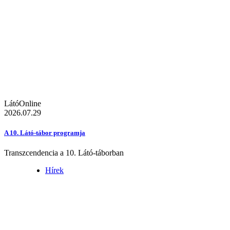
LátóOnline
2026.07.29
A 10. Látó-tábor programja
Transzcendencia a 10. Látó-táborban
Hírek