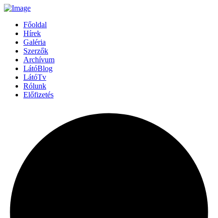
Főoldal
Hírek
Galéria
Szerzők
Archívum
LátóBlog
LátóTv
Rólunk
Előfizetés