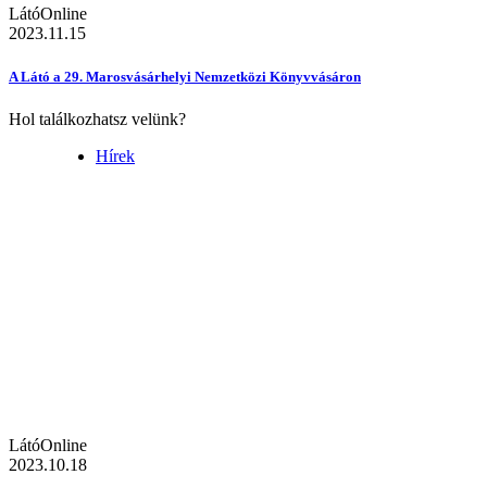
LátóOnline
2023.11.15
A Látó a 29. Marosvásárhelyi Nemzetközi Könyvvásáron
Hol találkozhatsz velünk?
Hírek
LátóOnline
2023.10.18