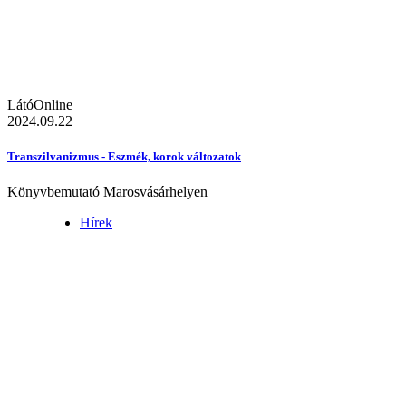
LátóOnline
2024.09.22
Transzilvanizmus - Eszmék, korok változatok
Könyvbemutató Marosvásárhelyen
Hírek