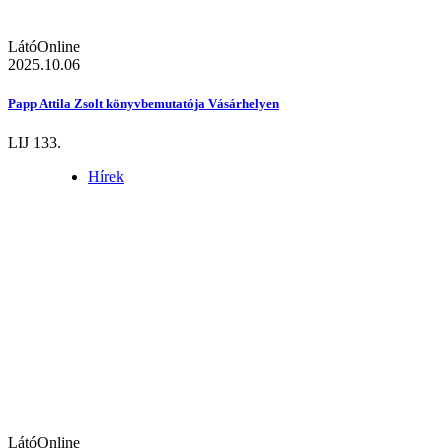
LátóOnline
2025.10.06
Papp Attila Zsolt könyvbemutatója Vásárhelyen
LIJ 133.
Hírek
LátóOnline