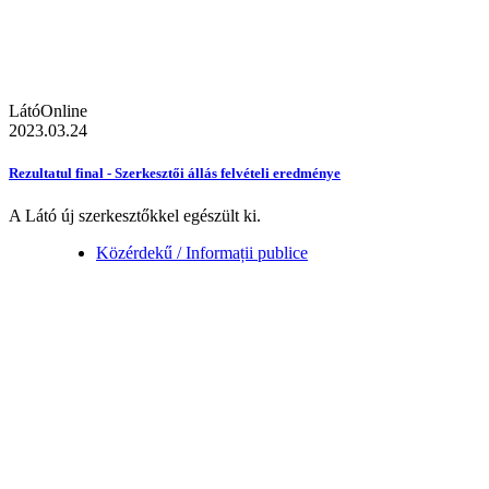
LátóOnline
2023.03.24
Rezultatul final - Szerkesztői állás felvételi eredménye
A Látó új szerkesztőkkel egészült ki.
Közérdekű / Informații publice