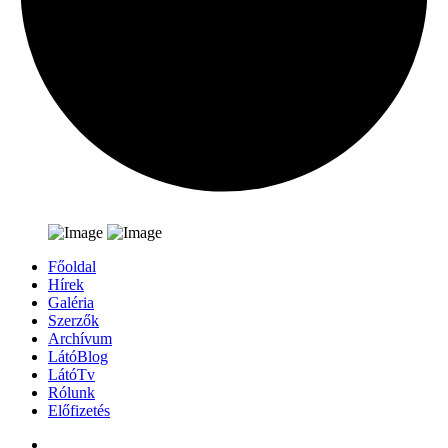
Főoldal
Hírek
Galéria
Szerzők
Archívum
LátóBlog
LátóTv
Rólunk
Előfizetés