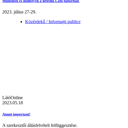
Műnemek és műhelyek a hetedik Látó-táborban
2023. július 27-29.
Közérdekű / Informații publice
LátóOnline
2023.05.18
Anunț important!
A szerkesztői állásfelvételi felfüggesztése.