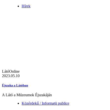
Hírek
LátóOnline
2023.05.10
Éjszaka a Látóban
A Látó a Múzeumok Éjszakáján
Közérdekű / Informații publice