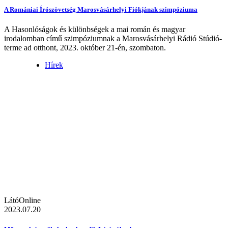
A Romániai Írószövetség Marosvásárhelyi Fiókjának szimpóziuma
A Hasonlóságok és különbségek a mai román és magyar
irodalomban című szimpóziumnak a Marosvásárhelyi Rádió Stúdió-
terme ad otthont, 2023. október 21-én, szombaton.
Hírek
LátóOnline
2023.07.20