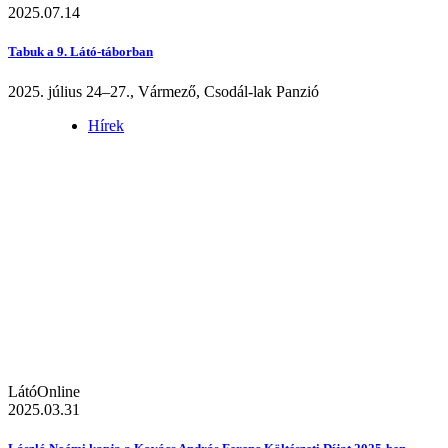
2025.07.14
Tabuk a 9. Látó-táborban
2025. július 24–27., Vármező, Csodál-lak Panzió
Hírek
LátóOnline
2025.03.31