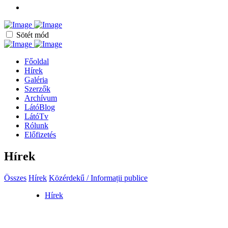
Sötét mód
Főoldal
Hírek
Galéria
Szerzők
Archívum
LátóBlog
LátóTv
Rólunk
Előfizetés
Hírek
Összes
Hírek
Közérdekű / Informații publice
Hírek