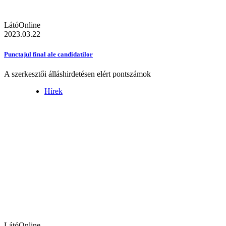
LátóOnline
2023.03.22
Punctajul final ale candidatilor
A szerkesztői álláshirdetésen elért pontszámok
Hírek
LátóOnline