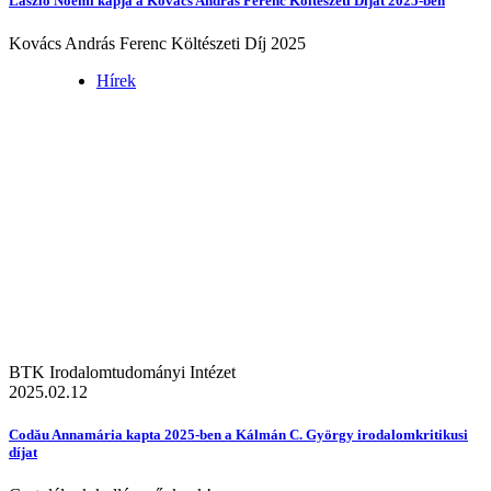
László Noémi kapja a Kovács András Ferenc Költészeti Díjat 2025-ben
Kovács András Ferenc Költészeti Díj 2025
Hírek
BTK Irodalomtudományi Intézet
2025.02.12
Codău Annamária kapta 2025-ben a Kálmán C. György irodalomkritikusi
díjat