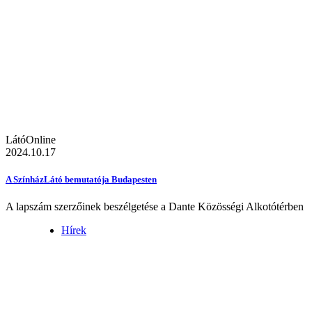
LátóOnline
2024.10.17
A SzínházLátó bemutatója Budapesten
A lapszám szerzőinek beszélgetése a Dante Közösségi Alkotótérben
Hírek