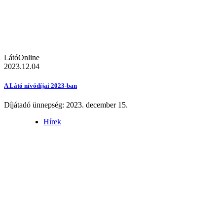
LátóOnline
2023.12.04
A Látó nívódíjai 2023-ban
Díjátadó ünnepség: 2023. december 15.
Hírek