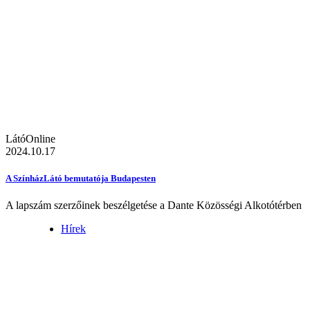
LátóOnline
2024.10.17
A SzínházLátó bemutatója Budapesten
A lapszám szerzőinek beszélgetése a Dante Közösségi Alkotótérben
Hírek