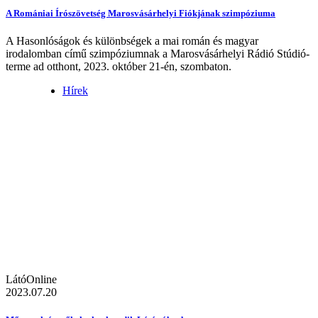
A Romániai Írószövetség Marosvásárhelyi Fiókjának szimpóziuma
A Hasonlóságok és különbségek a mai román és magyar
irodalomban című szimpóziumnak a Marosvásárhelyi Rádió Stúdió-
terme ad otthont, 2023. október 21-én, szombaton.
Hírek
LátóOnline
2023.07.20