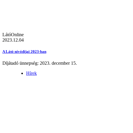
LátóOnline
2023.12.04
A Látó nívódíjai 2023-ban
Díjátadó ünnepség: 2023. december 15.
Hírek