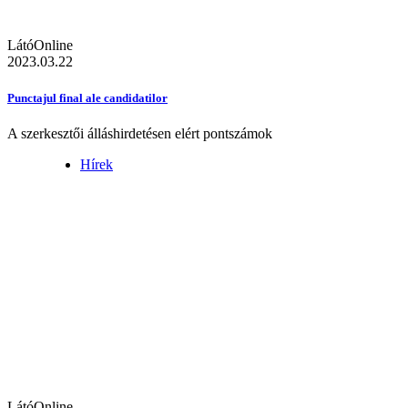
LátóOnline
2023.03.22
Punctajul final ale candidatilor
A szerkesztői álláshirdetésen elért pontszámok
Hírek
LátóOnline