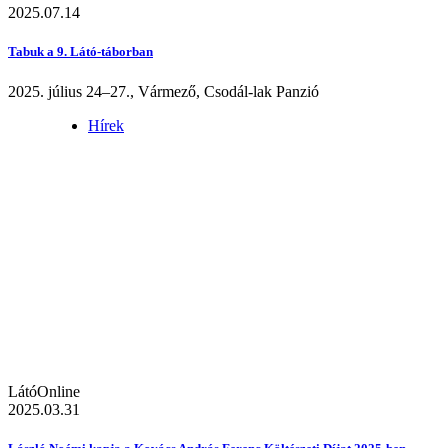
2025.07.14
Tabuk a 9. Látó-táborban
2025. július 24–27., Vármező, Csodál-lak Panzió
Hírek
LátóOnline
2025.03.31