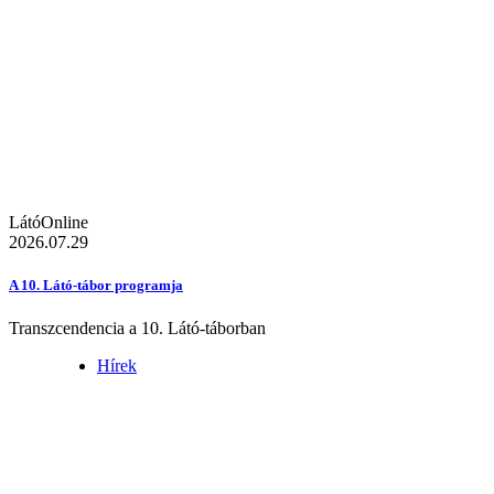
LátóOnline
2026.07.29
A 10. Látó-tábor programja
Transzcendencia a 10. Látó-táborban
Hírek