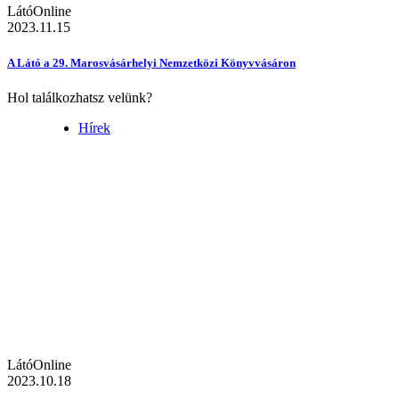
LátóOnline
2023.11.15
A Látó a 29. Marosvásárhelyi Nemzetközi Könyvvásáron
Hol találkozhatsz velünk?
Hírek
LátóOnline
2023.10.18