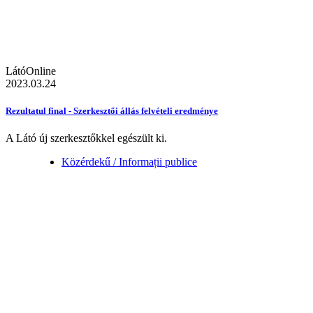
LátóOnline
2023.03.24
Rezultatul final - Szerkesztői állás felvételi eredménye
A Látó új szerkesztőkkel egészült ki.
Közérdekű / Informații publice