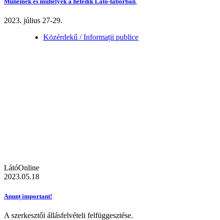
Műnemek és műhelyek a hetedik Látó-táborban
2023. július 27-29.
Közérdekű / Informații publice
LátóOnline
2023.05.18
Anunț important!
A szerkesztői állásfelvételi felfüggesztése.