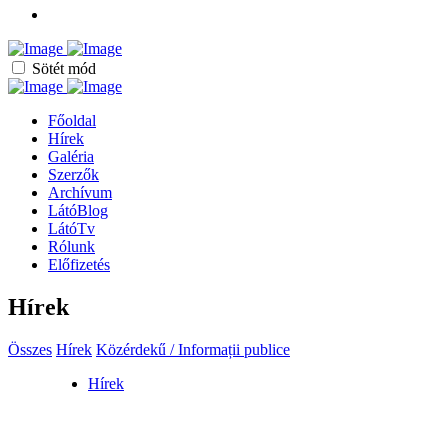
Sötét mód
Főoldal
Hírek
Galéria
Szerzők
Archívum
LátóBlog
LátóTv
Rólunk
Előfizetés
Hírek
Összes
Hírek
Közérdekű / Informații publice
Hírek