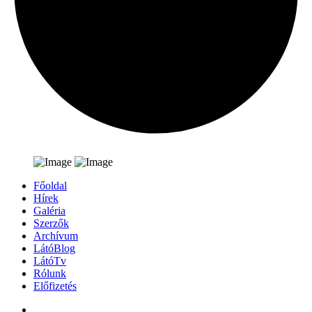
Főoldal
Hírek
Galéria
Szerzők
Archívum
LátóBlog
LátóTv
Rólunk
Előfizetés