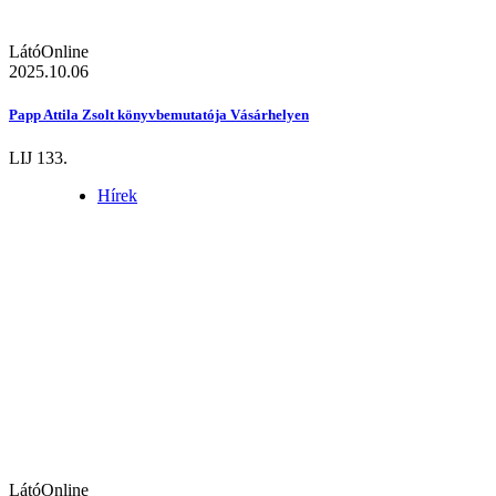
LátóOnline
2025.10.06
Papp Attila Zsolt könyvbemutatója Vásárhelyen
LIJ 133.
Hírek
LátóOnline