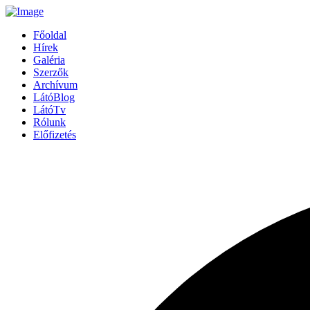
Főoldal
Hírek
Galéria
Szerzők
Archívum
LátóBlog
LátóTv
Rólunk
Előfizetés