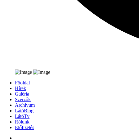
Főoldal
Hírek
Galéria
Szerzők
Archívum
LátóBlog
LátóTv
Rólunk
Előfizetés