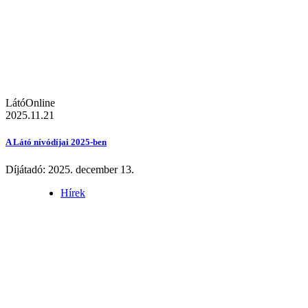
LátóOnline
2025.11.21
A Látó nívódíjai 2025-ben
Díjátadó: 2025. december 13.
Hírek