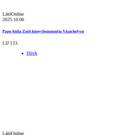
LátóOnline
2025.10.06
Papp Attila Zsolt könyvbemutatója Vásárhelyen
LIJ 133.
Hírek
LátóOnline