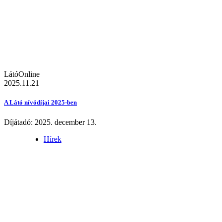
LátóOnline
2025.11.21
A Látó nívódíjai 2025-ben
Díjátadó: 2025. december 13.
Hírek