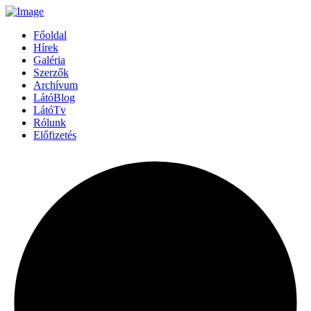
Főoldal
Hírek
Galéria
Szerzők
Archívum
LátóBlog
LátóTv
Rólunk
Előfizetés