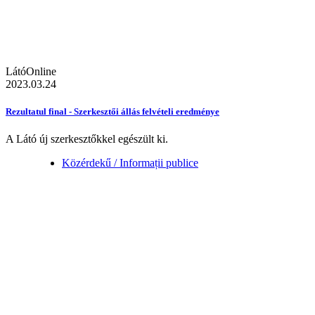
LátóOnline
2023.03.24
Rezultatul final - Szerkesztői állás felvételi eredménye
A Látó új szerkesztőkkel egészült ki.
Közérdekű / Informații publice