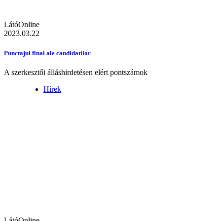
LátóOnline
2023.03.22
Punctajul final ale candidatilor
A szerkesztői álláshirdetésen elért pontszámok
Hírek
LátóOnline