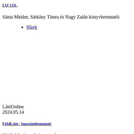
LIJ 124.
Sánta Miriám, Sárkány Tímea és Nagy Zalán könyvbemutatói
Hírek
LátóOnline
2024.05.14
FöldLátó - lapszámbemutató