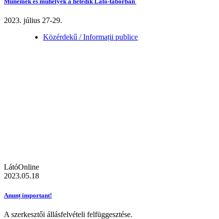
Műnemek és műhelyek a hetedik Látó-táborban
2023. július 27-29.
Közérdekű / Informații publice
LátóOnline
2023.05.18
Anunț important!
A szerkesztői állásfelvételi felfüggesztése.