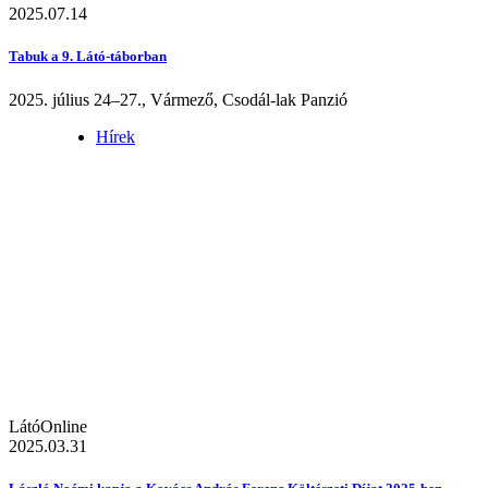
2025.07.14
Tabuk a 9. Látó-táborban
2025. július 24–27., Vármező, Csodál-lak Panzió
Hírek
LátóOnline
2025.03.31