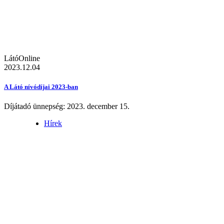
LátóOnline
2023.12.04
A Látó nívódíjai 2023-ban
Díjátadó ünnepség: 2023. december 15.
Hírek