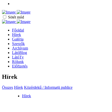
Sötét mód
Főoldal
Hírek
Galéria
Szerzők
Archívum
LátóBlog
LátóTv
Rólunk
Előfizetés
Hírek
Összes
Hírek
Közérdekű / Informații publice
Hírek