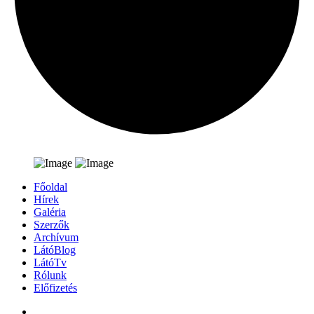
Főoldal
Hírek
Galéria
Szerzők
Archívum
LátóBlog
LátóTv
Rólunk
Előfizetés