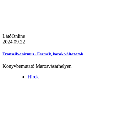
LátóOnline
2024.09.22
Transzilvanizmus - Eszmék, korok változatok
Könyvbemutató Marosvásárhelyen
Hírek