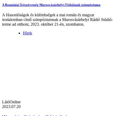
A Romániai Írószövetség Marosvásárhelyi Fiókjának szimpóziuma
A Hasonlóságok és különbségek a mai román és magyar
irodalomban című szimpóziumnak a Marosvásárhelyi Rádió Stúdió-
terme ad otthont, 2023. október 21-én, szombaton.
Hírek
LátóOnline
2023.07.20