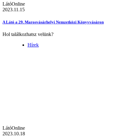
LátóOnline
2023.11.15
A Látó a 29. Marosvásárhelyi Nemzetközi Könyvvásáron
Hol találkozhatsz velünk?
Hírek
LátóOnline
2023.10.18