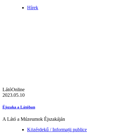
Hírek
LátóOnline
2023.05.10
Éjszaka a Látóban
A Látó a Múzeumok Éjszakáján
Közérdekű / Informații publice