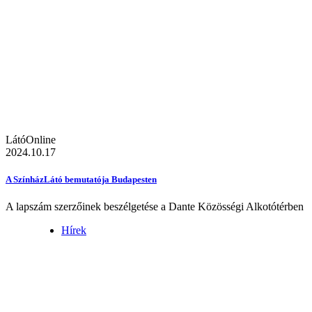
LátóOnline
2024.10.17
A SzínházLátó bemutatója Budapesten
A lapszám szerzőinek beszélgetése a Dante Közösségi Alkotótérben
Hírek