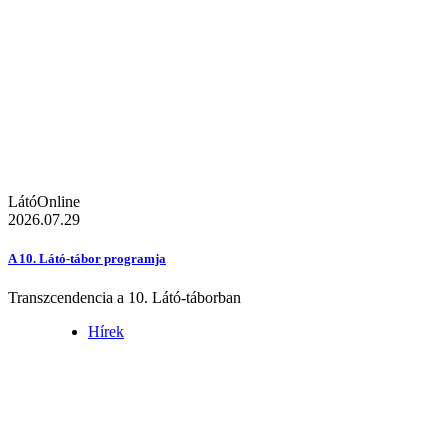
LátóOnline
2026.07.29
A 10. Látó-tábor programja
Transzcendencia a 10. Látó-táborban
Hírek