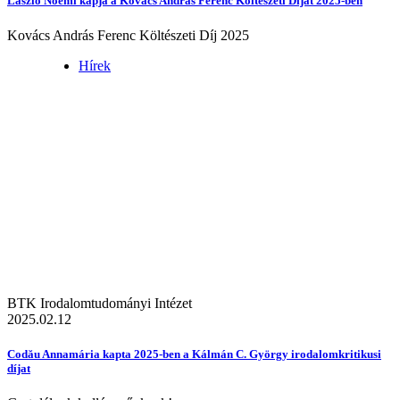
László Noémi kapja a Kovács András Ferenc Költészeti Díjat 2025-ben
Kovács András Ferenc Költészeti Díj 2025
Hírek
BTK Irodalomtudományi Intézet
2025.02.12
Codău Annamária kapta 2025-ben a Kálmán C. György irodalomkritikusi
díjat