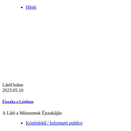
Hírek
LátóOnline
2023.05.10
Éjszaka a Látóban
A Látó a Múzeumok Éjszakáján
Közérdekű / Informații publice