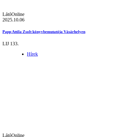
LátóOnline
2025.10.06
Papp Attila Zsolt könyvbemutatója Vásárhelyen
LIJ 133.
Hírek
LátóOnline