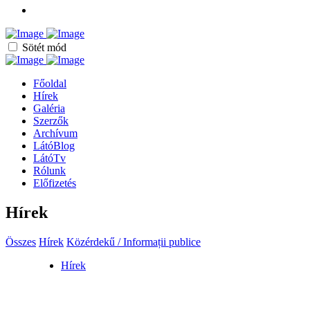
Sötét mód
Főoldal
Hírek
Galéria
Szerzők
Archívum
LátóBlog
LátóTv
Rólunk
Előfizetés
Hírek
Összes
Hírek
Közérdekű / Informații publice
Hírek