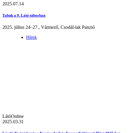
2025.07.14
Tabuk a 9. Látó-táborban
2025. július 24–27., Vármező, Csodál-lak Panzió
Hírek
LátóOnline
2025.03.31