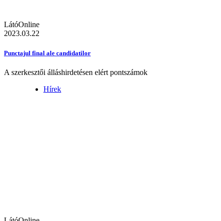
LátóOnline
2023.03.22
Punctajul final ale candidatilor
A szerkesztői álláshirdetésen elért pontszámok
Hírek
LátóOnline