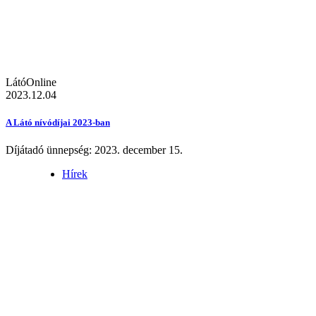
LátóOnline
2023.12.04
A Látó nívódíjai 2023-ban
Díjátadó ünnepség: 2023. december 15.
Hírek