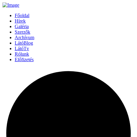
Főoldal
Hírek
Galéria
Szerzők
Archívum
LátóBlog
LátóTv
Rólunk
Előfizetés