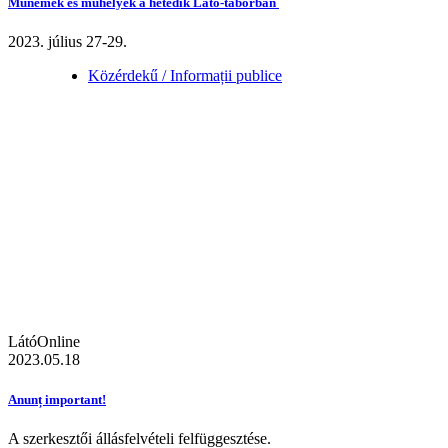
Műnemek és műhelyek a hetedik Látó-táborban
2023. július 27-29.
Közérdekű / Informații publice
LátóOnline
2023.05.18
Anunț important!
A szerkesztői állásfelvételi felfüggesztése.