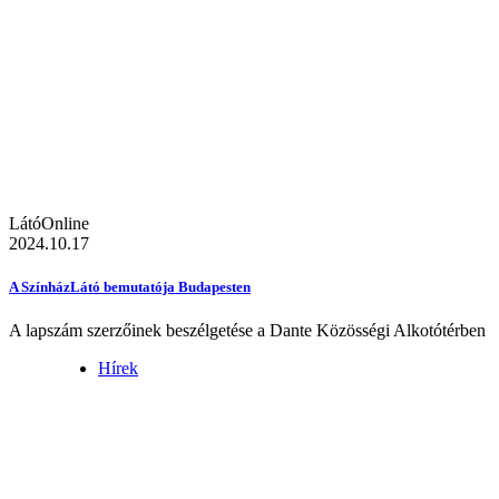
LátóOnline
2024.10.17
A SzínházLátó bemutatója Budapesten
A lapszám szerzőinek beszélgetése a Dante Közösségi Alkotótérben
Hírek