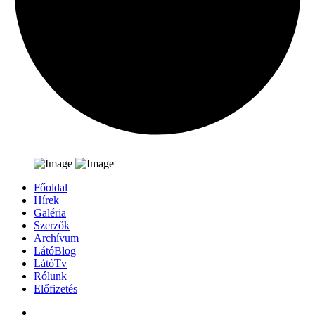
Főoldal
Hírek
Galéria
Szerzők
Archívum
LátóBlog
LátóTv
Rólunk
Előfizetés