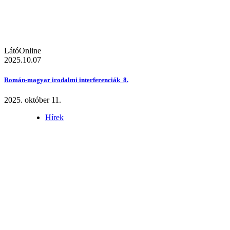
LátóOnline
2025.10.07
Román-magyar irodalmi interferenciák 8.
2025. október 11.
Hírek