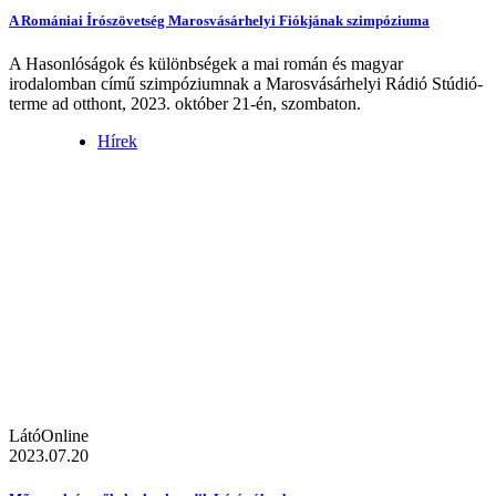
A Romániai Írószövetség Marosvásárhelyi Fiókjának szimpóziuma
A Hasonlóságok és különbségek a mai román és magyar
irodalomban című szimpóziumnak a Marosvásárhelyi Rádió Stúdió-
terme ad otthont, 2023. október 21-én, szombaton.
Hírek
LátóOnline
2023.07.20