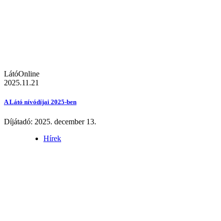
LátóOnline
2025.11.21
A Látó nívódíjai 2025-ben
Díjátadó: 2025. december 13.
Hírek