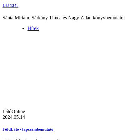
LIJ 124.
Sánta Miriám, Sárkány Tímea és Nagy Zalán könyvbemutatói
Hírek
LátóOnline
2024.05.14
FöldLátó - lapszámbemutató