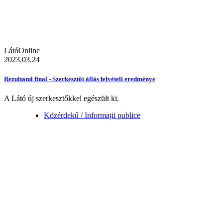
LátóOnline
2023.03.24
Rezultatul final - Szerkesztői állás felvételi eredménye
A Látó új szerkesztőkkel egészült ki.
Közérdekű / Informații publice