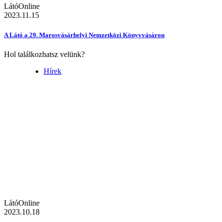
LátóOnline
2023.11.15
A Látó a 29. Marosvásárhelyi Nemzetközi Könyvvásáron
Hol találkozhatsz velünk?
Hírek
LátóOnline
2023.10.18