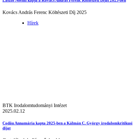
László Noémi kapja a Kovács András Ferenc Költészeti Díjat 2025-ben
Kovács András Ferenc Költészeti Díj 2025
Hírek
BTK Irodalomtudományi Intézet
2025.02.12
Codău Annamária kapta 2025-ben a Kálmán C. György irodalomkritikusi
díjat