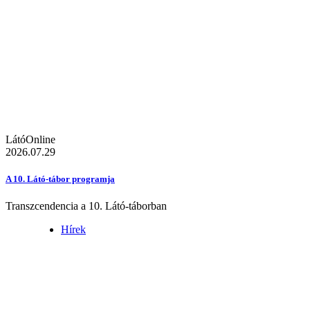
LátóOnline
2026.07.29
A 10. Látó-tábor programja
Transzcendencia a 10. Látó-táborban
Hírek