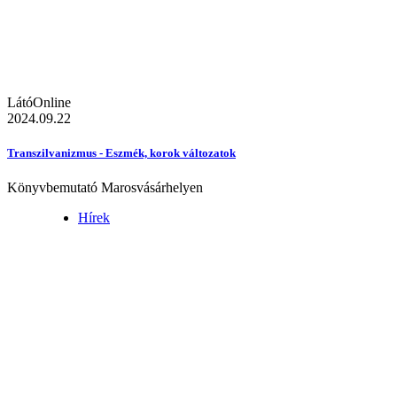
LátóOnline
2024.09.22
Transzilvanizmus - Eszmék, korok változatok
Könyvbemutató Marosvásárhelyen
Hírek