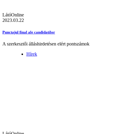
LátóOnline
2023.03.22
Punctajul final ale candidatilor
A szerkesztői álláshirdetésen elért pontszámok
Hírek
LátóOnline