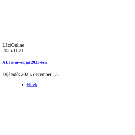
LátóOnline
2025.11.21
A Látó nívódíjai 2025-ben
Díjátadó: 2025. december 13.
Hírek