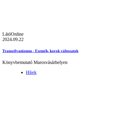
LátóOnline
2024.09.22
Transzilvanizmus - Eszmék, korok változatok
Könyvbemutató Marosvásárhelyen
Hírek