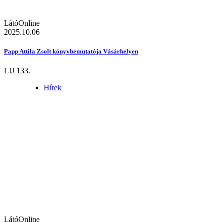
LátóOnline
2025.10.06
Papp Attila Zsolt könyvbemutatója Vásárhelyen
LIJ 133.
Hírek
LátóOnline