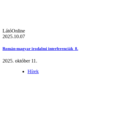
LátóOnline
2025.10.07
Román-magyar irodalmi interferenciák 8.
2025. október 11.
Hírek