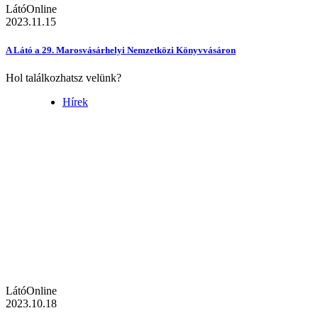
LátóOnline
2023.11.15
A Látó a 29. Marosvásárhelyi Nemzetközi Könyvvásáron
Hol találkozhatsz velünk?
Hírek
LátóOnline
2023.10.18