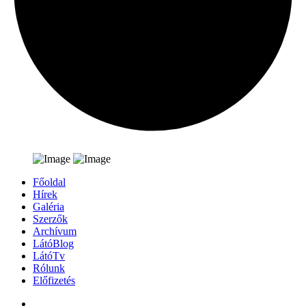
Főoldal
Hírek
Galéria
Szerzők
Archívum
LátóBlog
LátóTv
Rólunk
Előfizetés