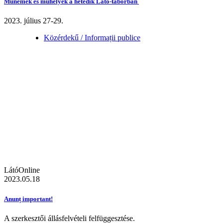
Műnemek és műhelyek a hetedik Látó-táborban
2023. július 27-29.
Közérdekű / Informații publice
LátóOnline
2023.05.18
Anunț important!
A szerkesztői állásfelvételi felfüggesztése.