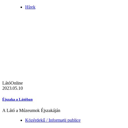
Hírek
LátóOnline
2023.05.10
Éjszaka a Látóban
A Látó a Múzeumok Éjszakáján
Közérdekű / Informații publice