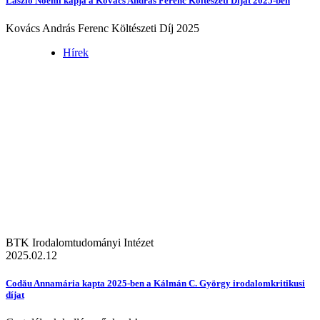
László Noémi kapja a Kovács András Ferenc Költészeti Díjat 2025-ben
Kovács András Ferenc Költészeti Díj 2025
Hírek
BTK Irodalomtudományi Intézet
2025.02.12
Codău Annamária kapta 2025-ben a Kálmán C. György irodalomkritikusi
díjat