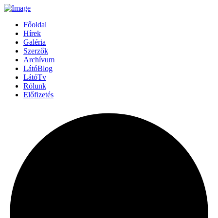
Főoldal
Hírek
Galéria
Szerzők
Archívum
LátóBlog
LátóTv
Rólunk
Előfizetés