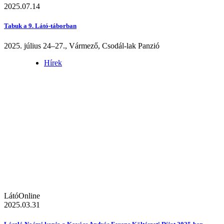
2025.07.14
Tabuk a 9. Látó-táborban
2025. július 24–27., Vármező, Csodál-lak Panzió
Hírek
LátóOnline
2025.03.31