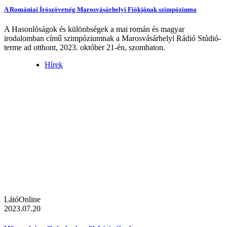
A Romániai Írószövetség Marosvásárhelyi Fiókjának szimpóziuma
A Hasonlóságok és különbségek a mai román és magyar
irodalomban című szimpóziumnak a Marosvásárhelyi Rádió Stúdió-
terme ad otthont, 2023. október 21-én, szombaton.
Hírek
LátóOnline
2023.07.20