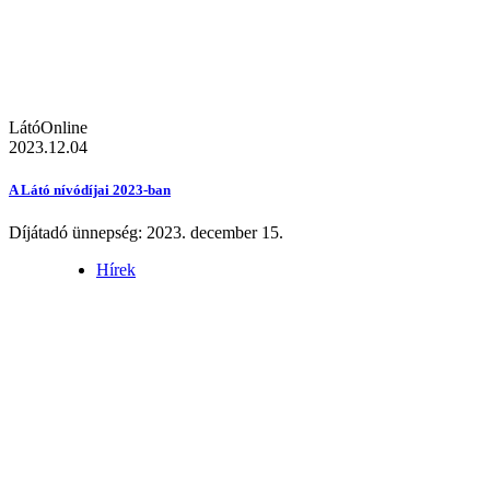
LátóOnline
2023.12.04
A Látó nívódíjai 2023-ban
Díjátadó ünnepség: 2023. december 15.
Hírek