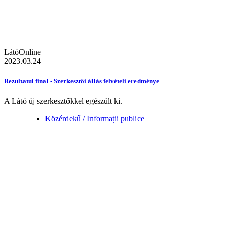
LátóOnline
2023.03.24
Rezultatul final - Szerkesztői állás felvételi eredménye
A Látó új szerkesztőkkel egészült ki.
Közérdekű / Informații publice