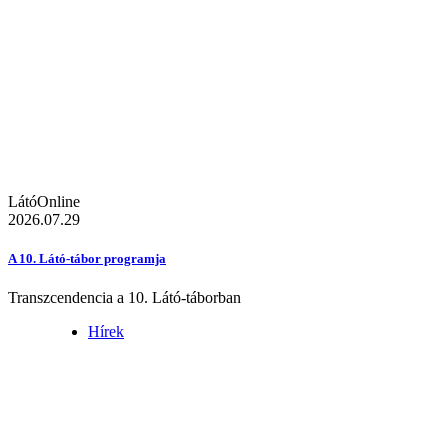
LátóOnline
2026.07.29
A 10. Látó-tábor programja
Transzcendencia a 10. Látó-táborban
Hírek