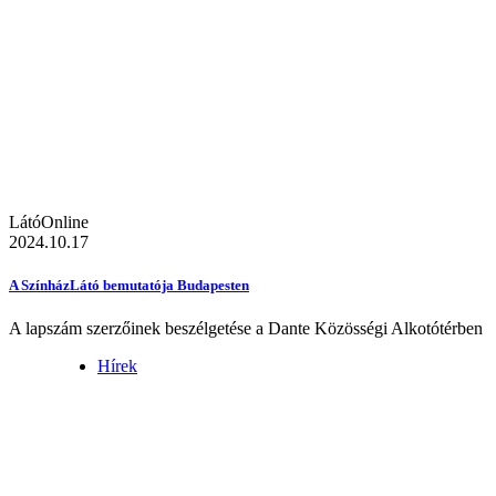
LátóOnline
2024.10.17
A SzínházLátó bemutatója Budapesten
A lapszám szerzőinek beszélgetése a Dante Közösségi Alkotótérben
Hírek