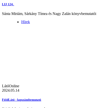
LIJ 124.
Sánta Miriám, Sárkány Tímea és Nagy Zalán könyvbemutatói
Hírek
LátóOnline
2024.05.14
FöldLátó - lapszámbemutató