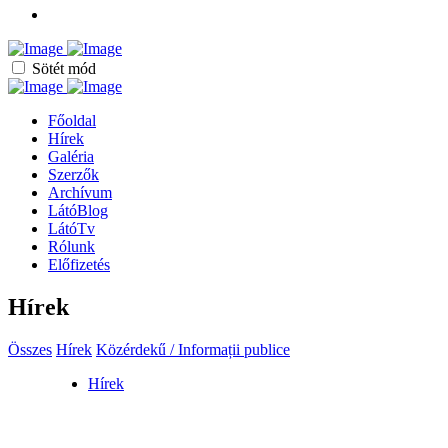
Sötét mód
Főoldal
Hírek
Galéria
Szerzők
Archívum
LátóBlog
LátóTv
Rólunk
Előfizetés
Hírek
Összes
Hírek
Közérdekű / Informații publice
Hírek