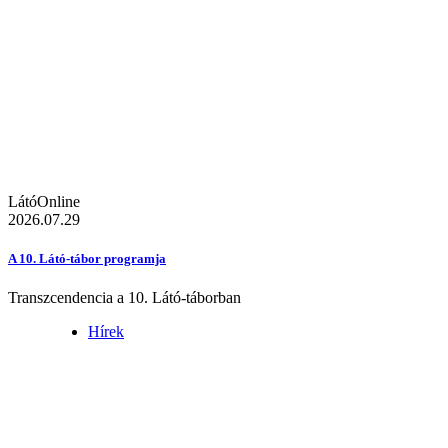
LátóOnline
2026.07.29
A 10. Látó-tábor programja
Transzcendencia a 10. Látó-táborban
Hírek