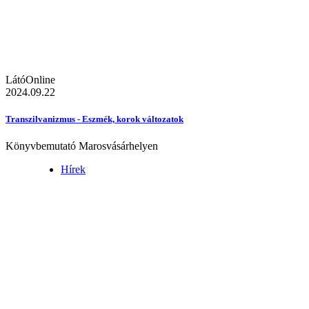
LátóOnline
2024.09.22
Transzilvanizmus - Eszmék, korok változatok
Könyvbemutató Marosvásárhelyen
Hírek