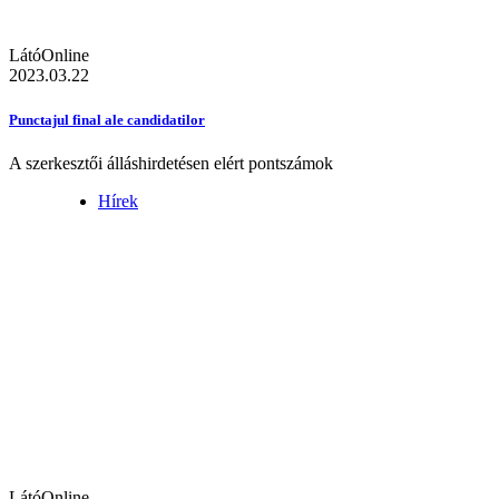
LátóOnline
2023.03.22
Punctajul final ale candidatilor
A szerkesztői álláshirdetésen elért pontszámok
Hírek
LátóOnline