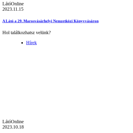
LátóOnline
2023.11.15
A Látó a 29. Marosvásárhelyi Nemzetközi Könyvvásáron
Hol találkozhatsz velünk?
Hírek
LátóOnline
2023.10.18