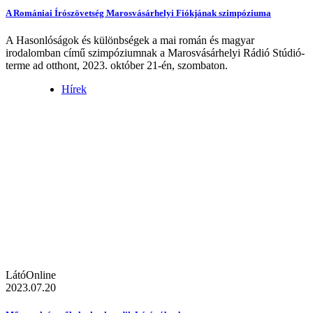
A Romániai Írószövetség Marosvásárhelyi Fiókjának szimpóziuma
A Hasonlóságok és különbségek a mai román és magyar
irodalomban című szimpóziumnak a Marosvásárhelyi Rádió Stúdió-
terme ad otthont, 2023. október 21-én, szombaton.
Hírek
LátóOnline
2023.07.20