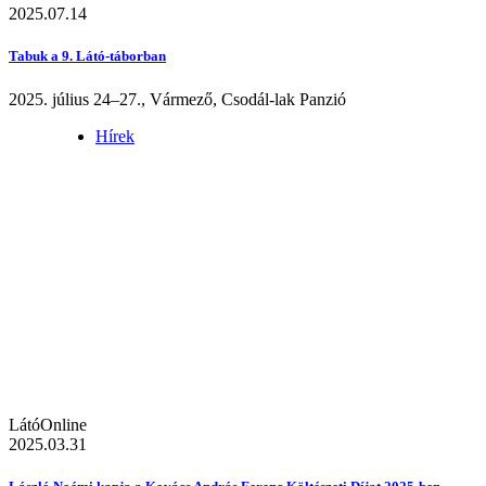
2025.07.14
Tabuk a 9. Látó-táborban
2025. július 24–27., Vármező, Csodál-lak Panzió
Hírek
LátóOnline
2025.03.31