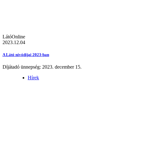
LátóOnline
2023.12.04
A Látó nívódíjai 2023-ban
Díjátadó ünnepség: 2023. december 15.
Hírek