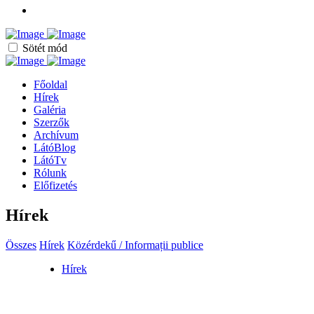
Sötét mód
Főoldal
Hírek
Galéria
Szerzők
Archívum
LátóBlog
LátóTv
Rólunk
Előfizetés
Hírek
Összes
Hírek
Közérdekű / Informații publice
Hírek