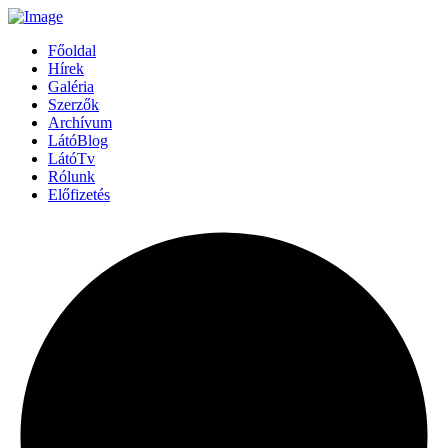
Főoldal
Hírek
Galéria
Szerzők
Archívum
LátóBlog
LátóTv
Rólunk
Előfizetés