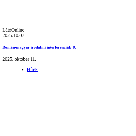
LátóOnline
2025.10.07
Román-magyar irodalmi interferenciák 8.
2025. október 11.
Hírek