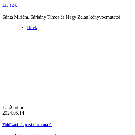
LIJ 124.
Sánta Miriám, Sárkány Tímea és Nagy Zalán könyvbemutatói
Hírek
LátóOnline
2024.05.14
FöldLátó - lapszámbemutató