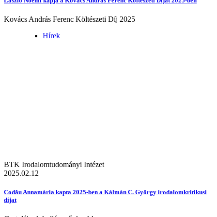
László Noémi kapja a Kovács András Ferenc Költészeti Díjat 2025-ben
Kovács András Ferenc Költészeti Díj 2025
Hírek
BTK Irodalomtudományi Intézet
2025.02.12
Codău Annamária kapta 2025-ben a Kálmán C. György irodalomkritikusi
díjat