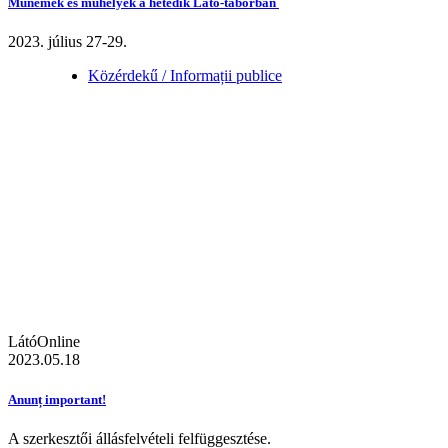
Műnemek és műhelyek a hetedik Látó-táborban
2023. július 27-29.
Közérdekű / Informații publice
LátóOnline
2023.05.18
Anunț important!
A szerkesztői állásfelvételi felfüggesztése.