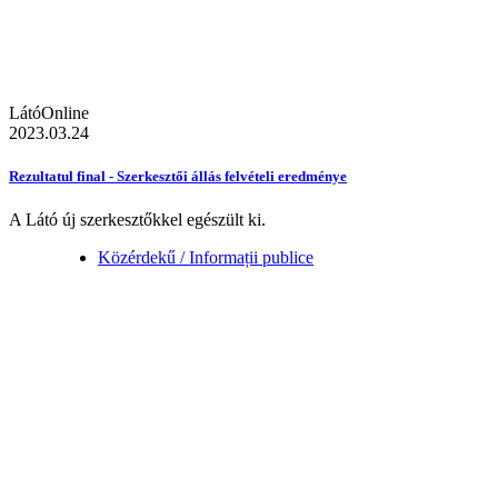
LátóOnline
2023.03.24
Rezultatul final - Szerkesztői állás felvételi eredménye
A Látó új szerkesztőkkel egészült ki.
Közérdekű / Informații publice