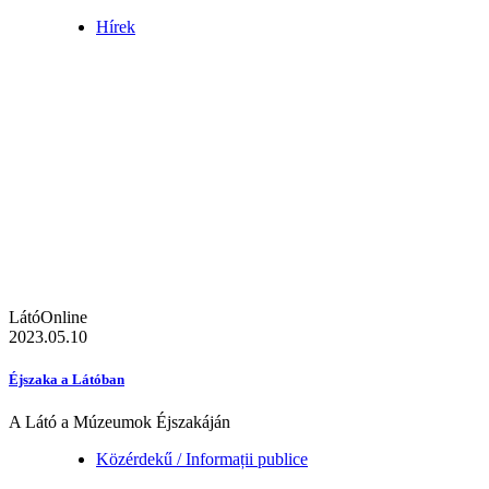
Hírek
LátóOnline
2023.05.10
Éjszaka a Látóban
A Látó a Múzeumok Éjszakáján
Közérdekű / Informații publice