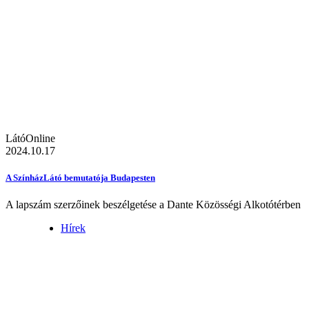
LátóOnline
2024.10.17
A SzínházLátó bemutatója Budapesten
A lapszám szerzőinek beszélgetése a Dante Közösségi Alkotótérben
Hírek