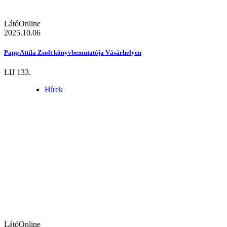
LátóOnline
2025.10.06
Papp Attila Zsolt könyvbemutatója Vásárhelyen
LIJ 133.
Hírek
LátóOnline