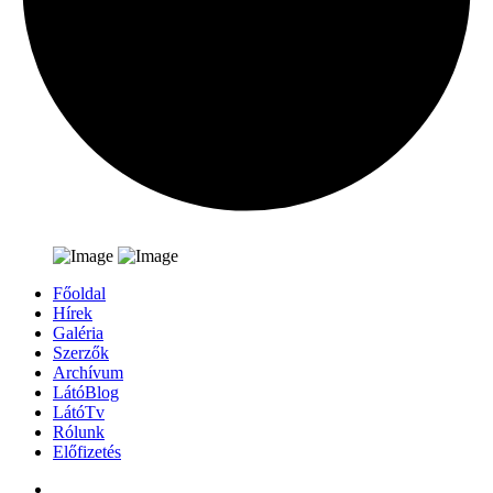
Főoldal
Hírek
Galéria
Szerzők
Archívum
LátóBlog
LátóTv
Rólunk
Előfizetés