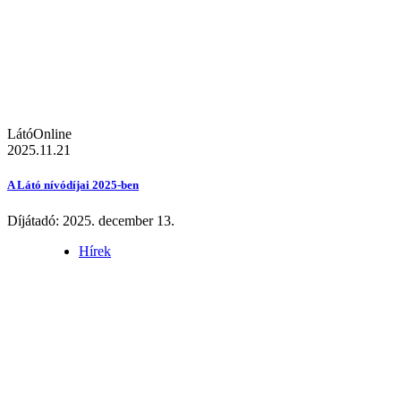
LátóOnline
2025.11.21
A Látó nívódíjai 2025-ben
Díjátadó: 2025. december 13.
Hírek