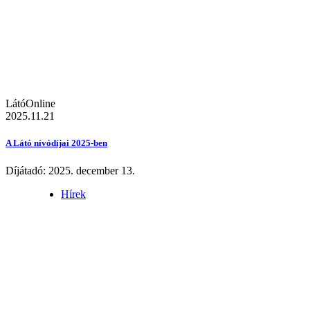
LátóOnline
2025.11.21
A Látó nívódíjai 2025-ben
Díjátadó: 2025. december 13.
Hírek