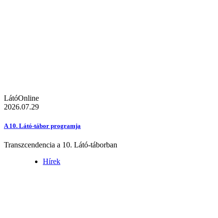
LátóOnline
2026.07.29
A 10. Látó-tábor programja
Transzcendencia a 10. Látó-táborban
Hírek