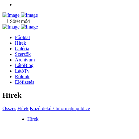
Sötét mód
Főoldal
Hírek
Galéria
Szerzők
Archívum
LátóBlog
LátóTv
Rólunk
Előfizetés
Hírek
Összes
Hírek
Közérdekű / Informații publice
Hírek