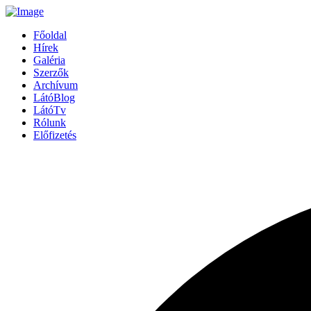
Főoldal
Hírek
Galéria
Szerzők
Archívum
LátóBlog
LátóTv
Rólunk
Előfizetés