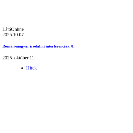
LátóOnline
2025.10.07
Román-magyar irodalmi interferenciák 8.
2025. október 11.
Hírek