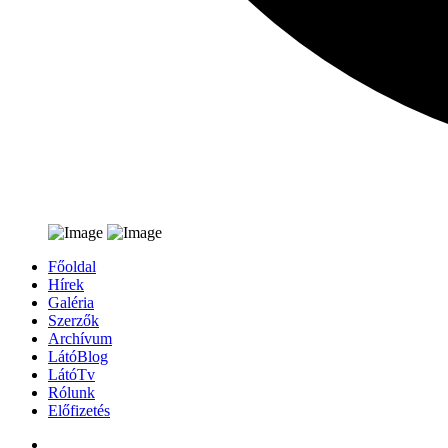
Főoldal
Hírek
Galéria
Szerzők
Archívum
LátóBlog
LátóTv
Rólunk
Előfizetés