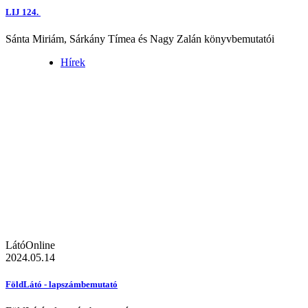
LIJ 124.
Sánta Miriám, Sárkány Tímea és Nagy Zalán könyvbemutatói
Hírek
LátóOnline
2024.05.14
FöldLátó - lapszámbemutató