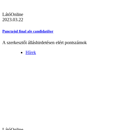
LátóOnline
2023.03.22
Punctajul final ale candidatilor
A szerkesztői álláshirdetésen elért pontszámok
Hírek
LátóOnline