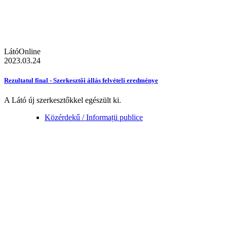
LátóOnline
2023.03.24
Rezultatul final - Szerkesztői állás felvételi eredménye
A Látó új szerkesztőkkel egészült ki.
Közérdekű / Informații publice