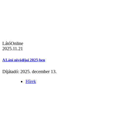
LátóOnline
2025.11.21
A Látó nívódíjai 2025-ben
Díjátadó: 2025. december 13.
Hírek