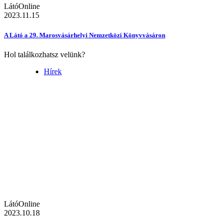
LátóOnline
2023.11.15
A Látó a 29. Marosvásárhelyi Nemzetközi Könyvvásáron
Hol találkozhatsz velünk?
Hírek
LátóOnline
2023.10.18