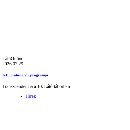
LátóOnline
2026.07.29
A 10. Látó-tábor programja
Transzcendencia a 10. Látó-táborban
Hírek