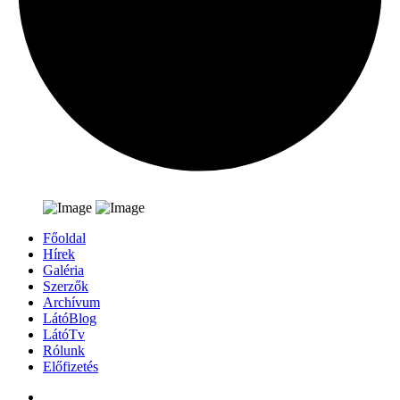
Főoldal
Hírek
Galéria
Szerzők
Archívum
LátóBlog
LátóTv
Rólunk
Előfizetés