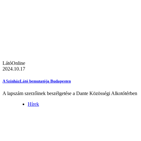
LátóOnline
2024.10.17
A SzínházLátó bemutatója Budapesten
A lapszám szerzőinek beszélgetése a Dante Közösségi Alkotótérben
Hírek