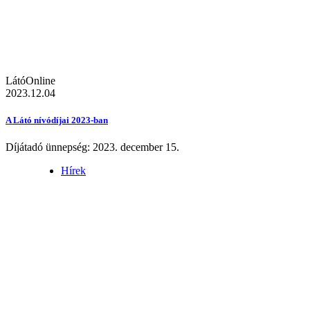
LátóOnline
2023.12.04
A Látó nívódíjai 2023-ban
Díjátadó ünnepség: 2023. december 15.
Hírek