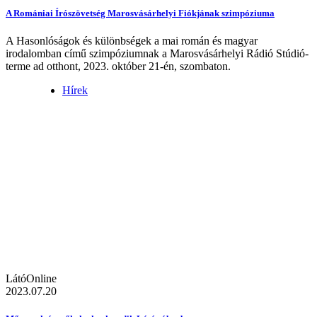
A Romániai Írószövetség Marosvásárhelyi Fiókjának szimpóziuma
A Hasonlóságok és különbségek a mai román és magyar
irodalomban című szimpóziumnak a Marosvásárhelyi Rádió Stúdió-
terme ad otthont, 2023. október 21-én, szombaton.
Hírek
LátóOnline
2023.07.20