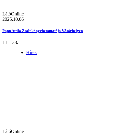
LátóOnline
2025.10.06
Papp Attila Zsolt könyvbemutatója Vásárhelyen
LIJ 133.
Hírek
LátóOnline