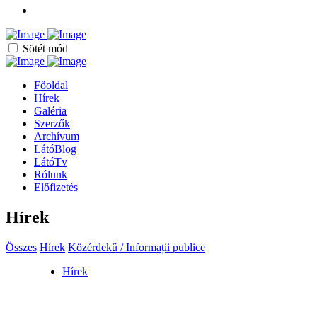
Sötét mód
Főoldal
Hírek
Galéria
Szerzők
Archívum
LátóBlog
LátóTv
Rólunk
Előfizetés
Hírek
Összes
Hírek
Közérdekű / Informații publice
Hírek