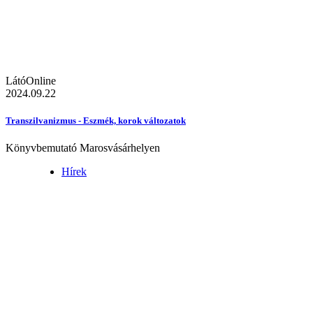
LátóOnline
2024.09.22
Transzilvanizmus - Eszmék, korok változatok
Könyvbemutató Marosvásárhelyen
Hírek