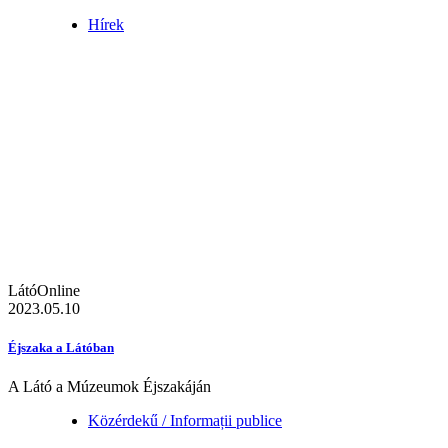
Hírek
LátóOnline
2023.05.10
Éjszaka a Látóban
A Látó a Múzeumok Éjszakáján
Közérdekű / Informații publice