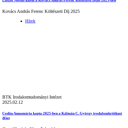
László Noémi kapja a Kovács András Ferenc Költészeti Díjat 2025-ben
Kovács András Ferenc Költészeti Díj 2025
Hírek
BTK Irodalomtudományi Intézet
2025.02.12
Codău Annamária kapta 2025-ben a Kálmán C. György irodalomkritikusi
díjat