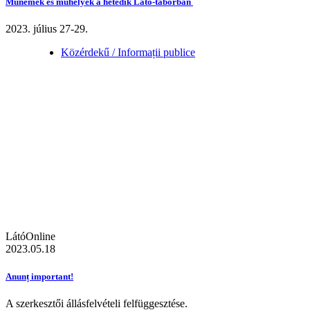
Műnemek és műhelyek a hetedik Látó-táborban
2023. július 27-29.
Közérdekű / Informații publice
LátóOnline
2023.05.18
Anunț important!
A szerkesztői állásfelvételi felfüggesztése.