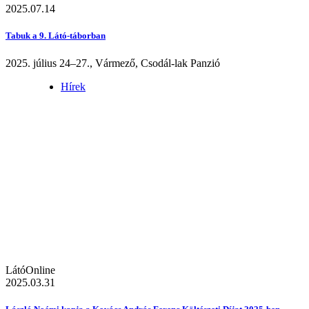
2025.07.14
Tabuk a 9. Látó-táborban
2025. július 24–27., Vármező, Csodál-lak Panzió
Hírek
LátóOnline
2025.03.31