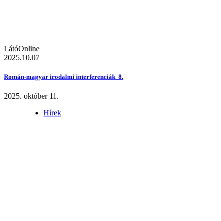
LátóOnline
2025.10.07
Román-magyar irodalmi interferenciák 8.
2025. október 11.
Hírek