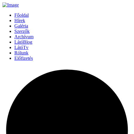
Főoldal
Hírek
Galéria
Szerzők
Archívum
LátóBlog
LátóTv
Rólunk
Előfizetés