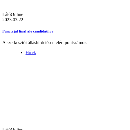
LátóOnline
2023.03.22
Punctajul final ale candidatilor
A szerkesztői álláshirdetésen elért pontszámok
Hírek
LátóOnline