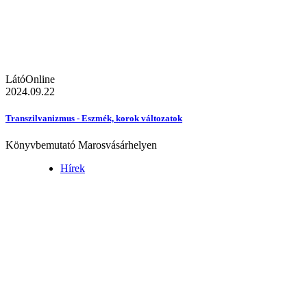
LátóOnline
2024.09.22
Transzilvanizmus - Eszmék, korok változatok
Könyvbemutató Marosvásárhelyen
Hírek