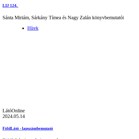
LIJ 124.
Sánta Miriám, Sárkány Tímea és Nagy Zalán könyvbemutatói
Hírek
LátóOnline
2024.05.14
FöldLátó - lapszámbemutató