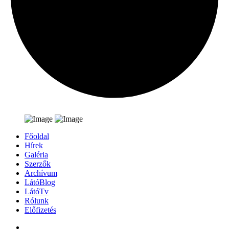
Főoldal
Hírek
Galéria
Szerzők
Archívum
LátóBlog
LátóTv
Rólunk
Előfizetés