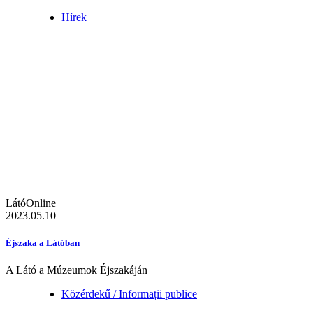
Hírek
LátóOnline
2023.05.10
Éjszaka a Látóban
A Látó a Múzeumok Éjszakáján
Közérdekű / Informații publice