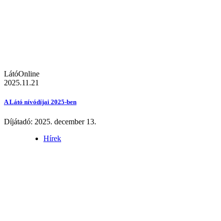
LátóOnline
2025.11.21
A Látó nívódíjai 2025-ben
Díjátadó: 2025. december 13.
Hírek