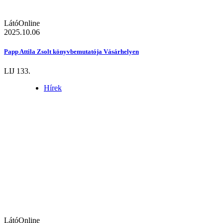
LátóOnline
2025.10.06
Papp Attila Zsolt könyvbemutatója Vásárhelyen
LIJ 133.
Hírek
LátóOnline