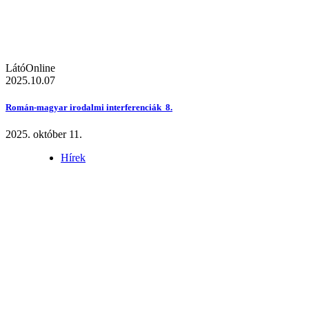
LátóOnline
2025.10.07
Román-magyar irodalmi interferenciák 8.
2025. október 11.
Hírek