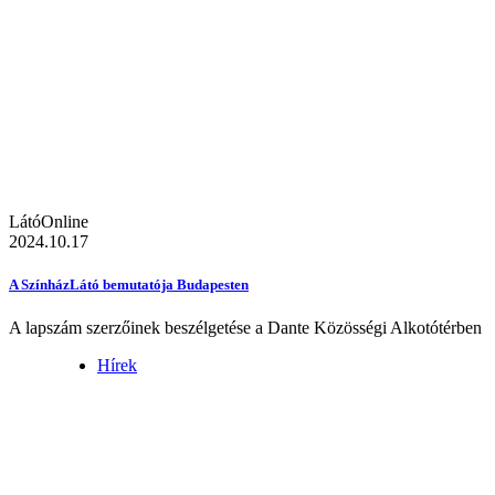
LátóOnline
2024.10.17
A SzínházLátó bemutatója Budapesten
A lapszám szerzőinek beszélgetése a Dante Közösségi Alkotótérben
Hírek