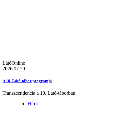
LátóOnline
2026.07.29
A 10. Látó-tábor programja
Transzcendencia a 10. Látó-táborban
Hírek