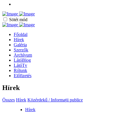
Sötét mód
Főoldal
Hírek
Galéria
Szerzők
Archívum
LátóBlog
LátóTv
Rólunk
Előfizetés
Hírek
Összes
Hírek
Közérdekű / Informații publice
Hírek