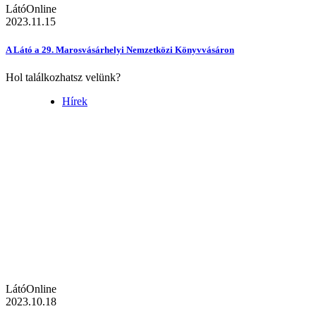
LátóOnline
2023.11.15
A Látó a 29. Marosvásárhelyi Nemzetközi Könyvvásáron
Hol találkozhatsz velünk?
Hírek
LátóOnline
2023.10.18