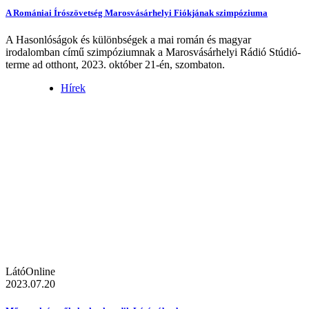
A Romániai Írószövetség Marosvásárhelyi Fiókjának szimpóziuma
A Hasonlóságok és különbségek a mai román és magyar
irodalomban című szimpóziumnak a Marosvásárhelyi Rádió Stúdió-
terme ad otthont, 2023. október 21-én, szombaton.
Hírek
LátóOnline
2023.07.20