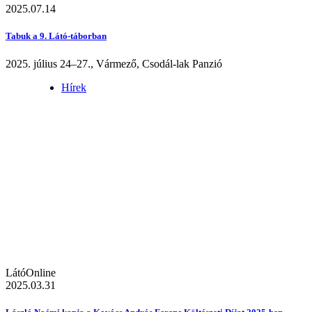
2025.07.14
Tabuk a 9. Látó-táborban
2025. július 24–27., Vármező, Csodál-lak Panzió
Hírek
LátóOnline
2025.03.31