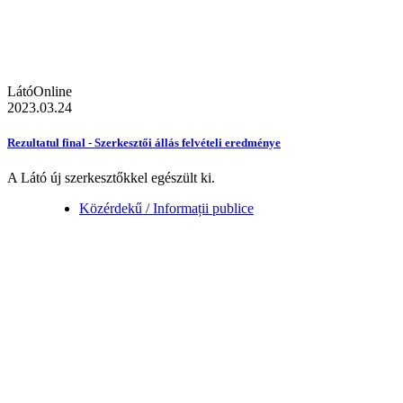
LátóOnline
2023.03.24
Rezultatul final - Szerkesztői állás felvételi eredménye
A Látó új szerkesztőkkel egészült ki.
Közérdekű / Informații publice