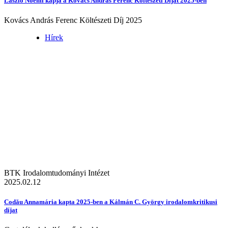
László Noémi kapja a Kovács András Ferenc Költészeti Díjat 2025-ben
Kovács András Ferenc Költészeti Díj 2025
Hírek
BTK Irodalomtudományi Intézet
2025.02.12
Codău Annamária kapta 2025-ben a Kálmán C. György irodalomkritikusi
díjat