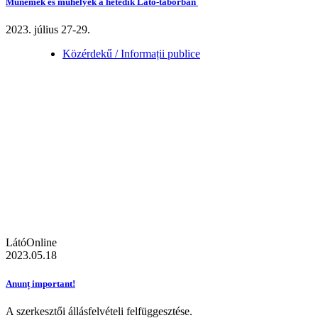
Műnemek és műhelyek a hetedik Látó-táborban
2023. július 27-29.
Közérdekű / Informații publice
LátóOnline
2023.05.18
Anunț important!
A szerkesztői állásfelvételi felfüggesztése.