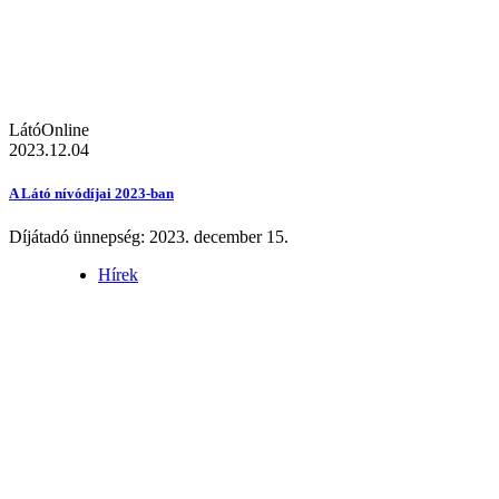
LátóOnline
2023.12.04
A Látó nívódíjai 2023-ban
Díjátadó ünnepség: 2023. december 15.
Hírek