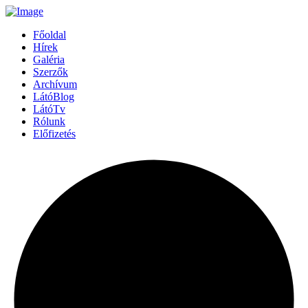
Főoldal
Hírek
Galéria
Szerzők
Archívum
LátóBlog
LátóTv
Rólunk
Előfizetés